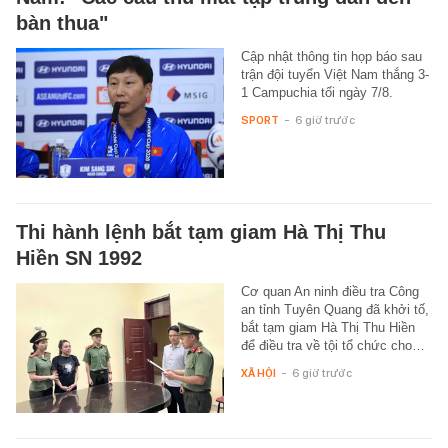
bàn thua"
Cập nhật thông tin họp báo sau
trận đội tuyển Việt Nam thắng 3-
1 Campuchia tối ngày 7/8.
SPORT
-
6 giờ trước
Thi hành lệnh bắt tạm giam Hà Thị Thu
Hiền SN 1992
Cơ quan An ninh điều tra Công
an tỉnh Tuyên Quang đã khởi tố,
bắt tạm giam Hà Thị Thu Hiền
để điều tra về tội tổ chức cho…
XÃ HỘI
-
6 giờ trước