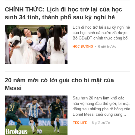
CHÍNH THỨC: Lịch đi học trở lại của học
sinh 34 tỉnh, thành phố sau kỳ nghỉ hè
Lịch đi học trở lại sau kỳ nghỉ hè
của học sinh cả nước đã được
Bộ GD&ĐT chính thức công bố.
HỌC ĐƯỜNG
-
6 giờ trước
20 năm mới có lời giải cho bí mật của
Messi
Sau hơn 20 năm làm khổ các
hậu vệ hàng đầu thế giới, bí mật
đằng sau những pha rê bóng của
Lionel Messi cuối cùng cũng…
TEK-LIFE
-
6 giờ trước