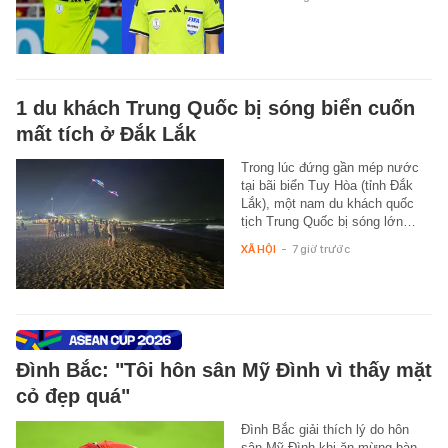
1 du khách Trung Quốc bị sóng biển cuốn
mất tích ở Đắk Lắk
Trong lúc đứng gần mép nước
tại bãi biển Tuy Hòa (tỉnh Đắk
Lắk), một nam du khách quốc
tịch Trung Quốc bị sóng lớn…
XÃ HỘI
-
7 giờ trước
Đình Bắc: "Tôi hôn sân Mỹ Đình vì thấy mặt
cỏ đẹp quá"
Đình Bắc giải thích lý do hôn
sân Mỹ Đình khi ăn mừng bàn