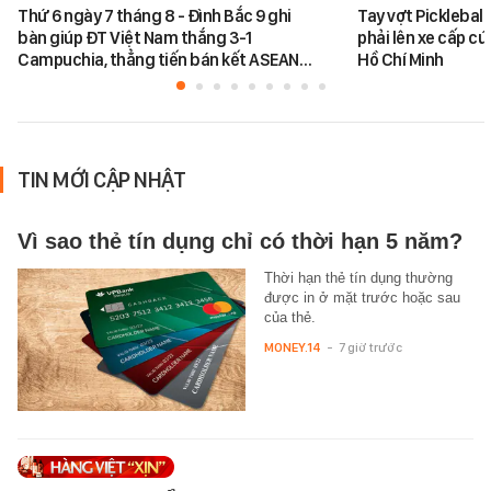
Thứ 6 ngày 7 tháng 8 - Đình Bắc 9 ghi
Tay vợt Picklebal
bàn giúp ĐT Việt Nam thắng 3-1
phải lên xe cấp cứ
Campuchia, thẳng tiến bán kết ASEAN…
Hồ Chí Minh
TIN MỚI CẬP NHẬT
Vì sao thẻ tín dụng chỉ có thời hạn 5 năm?
Thời hạn thẻ tín dụng thường
được in ở mặt trước hoặc sau
của thẻ.
MONEY.14
-
7 giờ trước