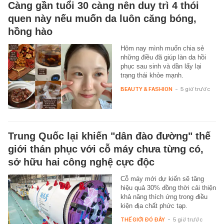
Càng gần tuổi 30 càng nên duy trì 4 thói
quen này nếu muốn da luôn căng bóng,
hồng hào
Hôm nay mình muốn chia sẻ
những điều đã giúp làn da hồi
phục sau sinh và dần lấy lại
trạng thái khỏe mạnh.
BEAUTY & FASHION
-
5 giờ trước
Trung Quốc lại khiến "dân đào đường" thế
giới thán phục với cỗ máy chưa từng có,
sở hữu hai công nghệ cực độc
Cỗ máy mới dự kiến sẽ tăng
hiệu quả 30% đồng thời cải thiện
khả năng thích ứng trong điều
kiện địa chất phức tạp.
THẾ GIỚI ĐÓ ĐÂY
-
5 giờ trước