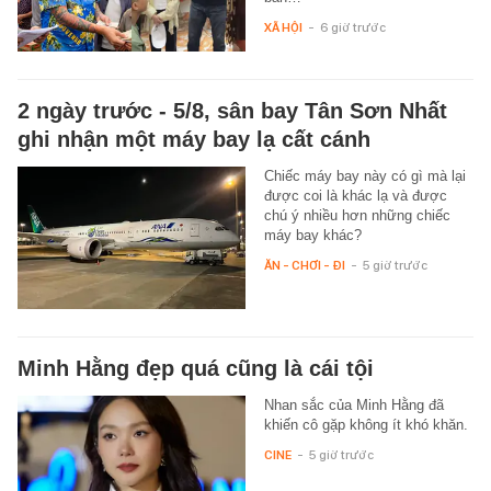
XÃ HỘI
-
6 giờ trước
2 ngày trước - 5/8, sân bay Tân Sơn Nhất
ghi nhận một máy bay lạ cất cánh
Chiếc máy bay này có gì mà lại
được coi là khác lạ và được
chú ý nhiều hơn những chiếc
máy bay khác?
ĂN - CHƠI - ĐI
-
5 giờ trước
Minh Hằng đẹp quá cũng là cái tội
Nhan sắc của Minh Hằng đã
khiến cô gặp không ít khó khăn.
CINE
-
5 giờ trước