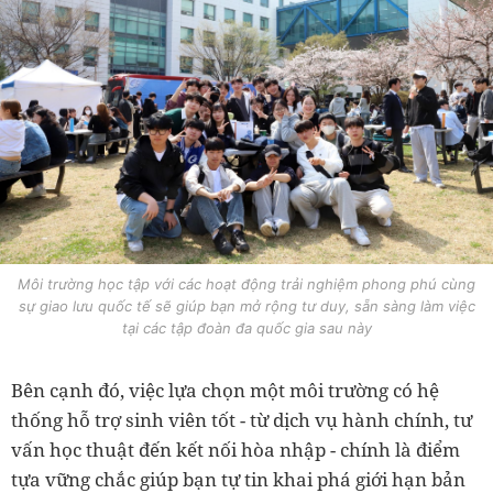
Môi trường học tập với các hoạt động trải nghiệm phong phú cùng
sự giao lưu quốc tế sẽ giúp bạn mở rộng tư duy, sẵn sàng làm việc
tại các tập đoàn đa quốc gia sau này
Bên cạnh đó, việc lựa chọn một môi trường có hệ
thống hỗ trợ sinh viên tốt - từ dịch vụ hành chính, tư
vấn học thuật đến kết nối hòa nhập - chính là điểm
tựa vững chắc giúp bạn tự tin khai phá giới hạn bản