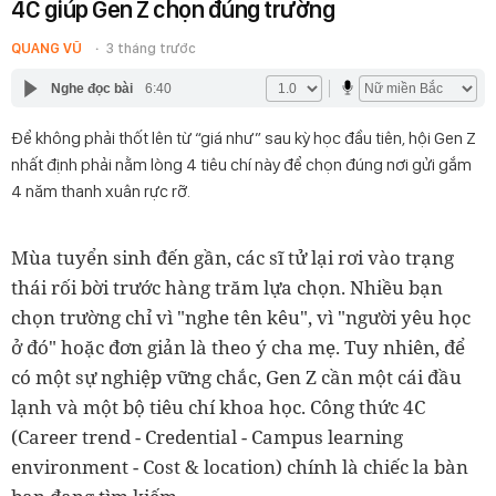
4C giúp Gen Z chọn đúng trường
QUANG VŨ
3 tháng trước
Nghe đọc bài
6:40
Để không phải thốt lên từ “giá như” sau kỳ học đầu tiên, hội Gen Z
nhất định phải nằm lòng 4 tiêu chí này để chọn đúng nơi gửi gắm
4 năm thanh xuân rực rỡ.
Mùa tuyển sinh đến gần, các sĩ tử lại rơi vào trạng
thái rối bời trước hàng trăm lựa chọn. Nhiều bạn
chọn trường chỉ vì "nghe tên kêu", vì "người yêu học
ở đó" hoặc đơn giản là theo ý cha mẹ. Tuy nhiên, để
có một sự nghiệp vững chắc, Gen Z cần một cái đầu
lạnh và một bộ tiêu chí khoa học. Công thức 4C
(Career trend - Credential - Campus learning
environment - Cost & location) chính là chiếc la bàn