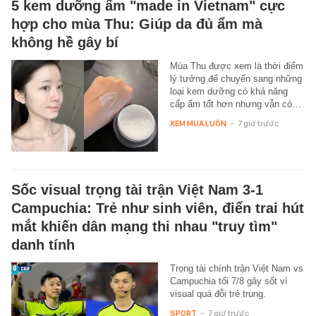
5 kem dưỡng ẩm "made in Vietnam" cực
hợp cho mùa Thu: Giúp da đủ ẩm mà
không hề gây bí
Mùa Thu được xem là thời điểm
lý tưởng để chuyển sang những
loại kem dưỡng có khả năng
cấp ẩm tốt hơn nhưng vẫn có…
XEM MUA LUÔN
-
7 giờ trước
Sốc visual trọng tài trận Việt Nam 3-1
Campuchia: Trẻ như sinh viên, điển trai hút
mắt khiến dân mạng thi nhau "truy tìm"
danh tính
Trọng tài chính trận Việt Nam vs
Campuchia tối 7/8 gây sốt vì
visual quá đỗi trẻ trung.
SPORT
-
7 giờ trước