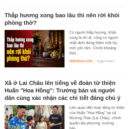
Thắp hương xong bao lâu thì nên rời khỏi
phòng thờ?
Có người thắp hương, khấn
xong là rời đi, cũng có người
nhất định đứng thêm một lúc
mới yên tâm. Chính khoảng
thời…
XEM MUA LUÔN
-
6 giờ trước
Xã ở Lai Châu lên tiếng về đoàn từ thiện
Huấn "Hoa Hồng": Trưởng bản và người
dân cùng xác nhận các chi tiết đáng chú ý
Liên quan đến hoạt động từ thiện
của Huấn "Hoa Hồng" tại xã
Mường Than (Lai Châu), chính
quyền địa phương, trưởng
bản…