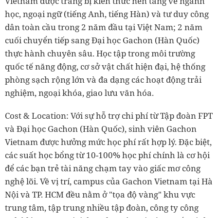
Vietnam được trang bị kiến thức nền tảng về ngành
học, ngoại ngữ (tiếng Anh, tiếng Hàn) và tư duy công
dân toàn cầu trong 2 năm đầu tại Việt Nam; 2 năm
cuối chuyển tiếp sang Đại học Gachon (Hàn Quốc)
thực hành chuyên sâu. Học tập trong môi trường
quốc tế năng động, cơ sở vật chất hiện đại, hệ thống
phòng sạch rộng lớn và đa dạng các hoạt động trải
nghiệm, ngoại khóa, giao lưu văn hóa.
Cost & Location: Với sự hỗ trợ chi phí từ Tập đoàn FPT
và Đại học Gachon (Hàn Quốc), sinh viên Gachon
Vietnam được hưởng mức học phí rất hợp lý. Đặc biệt,
các suất học bổng từ 10-100% học phí chính là cơ hội
để các bạn trẻ tài năng chạm tay vào giấc mơ công
nghệ lõi. Về vị trí, campus của Gachon Vietnam tại Hà
Nội và TP. HCM đều nằm ở "tọa độ vàng" khu vực
trung tâm, tập trung nhiều tập đoàn, công ty công