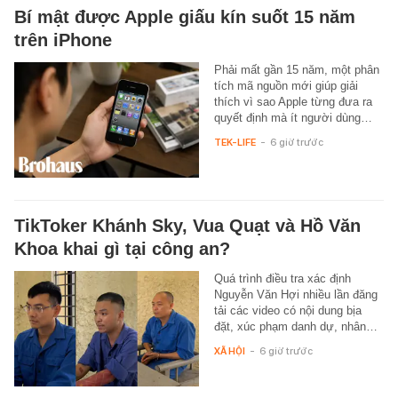
Bí mật được Apple giấu kín suốt 15 năm
trên iPhone
Phải mất gần 15 năm, một phân
tích mã nguồn mới giúp giải
thích vì sao Apple từng đưa ra
quyết định mà ít người dùng…
TEK-LIFE
-
6 giờ trước
TikToker Khánh Sky, Vua Quạt và Hồ Văn
Khoa khai gì tại công an?
Quá trình điều tra xác định
Nguyễn Văn Hợi nhiều lần đăng
tải các video có nội dung bịa
đặt, xúc phạm danh dự, nhân…
XÃ HỘI
-
6 giờ trước