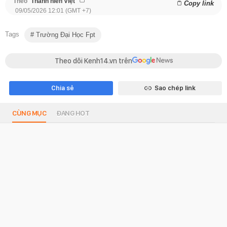
Theo
Thanh niên Việt
Copy link
09/05/2026 12:01 (GMT +7)
Tags
Trường Đại Học Fpt
Theo dõi Kenh14.vn trên
Chia sẻ
Sao chép link
CÙNG MỤC
ĐANG HOT