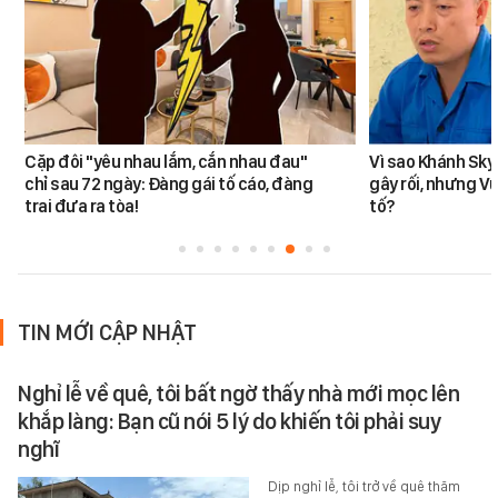
Cặp đôi "yêu nhau lắm, cắn nhau đau"
Vì sao Khánh Sky
chỉ sau 72 ngày: Đàng gái tố cáo, đàng
gây rối, nhưng V
trai đưa ra tòa!
tố?
TIN MỚI CẬP NHẬT
Nghỉ lễ về quê, tôi bất ngờ thấy nhà mới mọc lên
khắp làng: Bạn cũ nói 5 lý do khiến tôi phải suy
nghĩ
Dịp nghỉ lễ, tôi trở về quê thăm