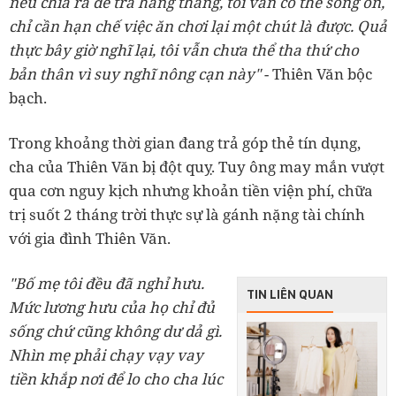
nếu chia ra để trả hàng tháng, tôi vẫn có thể sống ổn,
chỉ cần hạn chế việc ăn chơi lại một chút là được. Quả
thực bây giờ nghĩ lại, tôi vẫn chưa thể tha thứ cho
bản thân vì suy nghĩ nông cạn này"
- Thiên Văn bộc
bạch.
Trong khoảng thời gian đang trả góp thẻ tín dụng,
cha của Thiên Văn bị đột quỵ. Tuy ông may mắn vượt
qua cơn nguy kịch nhưng khoản tiền viện phí, chữa
trị suốt 2 tháng trời thực sự là gánh nặng tài chính
với gia đình Thiên Văn.
"Bố mẹ tôi đều đã nghỉ hưu.
TIN LIÊN QUAN
Mức lương hưu của họ chỉ đủ
sống chứ cũng không dư dả gì.
Nhìn mẹ phải chạy vạy vay
tiền khắp nơi để lo cho cha lúc