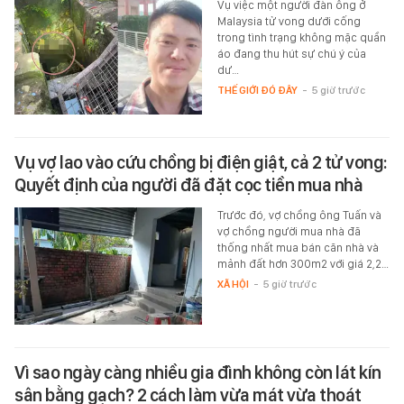
Vụ việc một người đàn ông ở
Malaysia tử vong dưới cống
trong tình trạng không mặc quần
áo đang thu hút sự chú ý của
dư…
THẾ GIỚI ĐÓ ĐÂY
-
5 giờ trước
Vụ vợ lao vào cứu chồng bị điện giật, cả 2 tử vong:
Quyết định của người đã đặt cọc tiền mua nhà
Trước đó, vợ chồng ông Tuấn và
vợ chồng người mua nhà đã
thống nhất mua bán căn nhà và
mảnh đất hơn 300m2 với giá 2,2…
XÃ HỘI
-
5 giờ trước
Vì sao ngày càng nhiều gia đình không còn lát kín
sân bằng gạch? 2 cách làm vừa mát vừa thoát