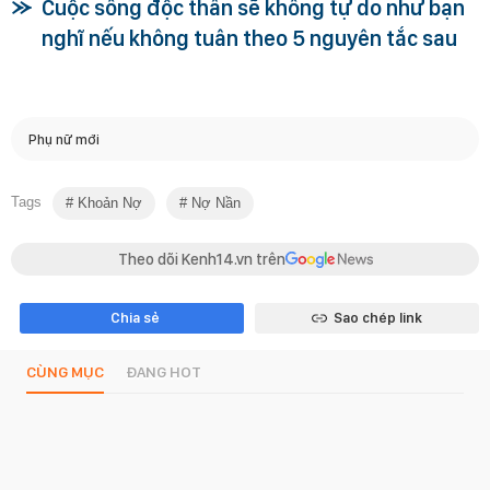
Cuộc sống độc thân sẽ không tự do như bạn
nghĩ nếu không tuân theo 5 nguyên tắc sau
Phụ nữ mới
Tags
Khoản Nợ
Nợ Nần
Theo dõi Kenh14.vn trên
Chia sẻ
Sao chép link
CÙNG MỤC
ĐANG HOT