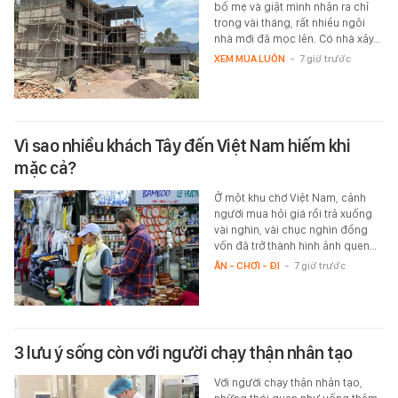
bố mẹ và giật mình nhận ra chỉ
trong vài tháng, rất nhiều ngôi
nhà mới đã mọc lên. Có nhà xây…
XEM MUA LUÔN
-
7 giờ trước
Vì sao nhiều khách Tây đến Việt Nam hiếm khi
mặc cả?
Ở một khu chợ Việt Nam, cảnh
người mua hỏi giá rồi trả xuống
vài nghìn, vài chục nghìn đồng
vốn đã trở thành hình ảnh quen…
ĂN - CHƠI - ĐI
-
7 giờ trước
3 lưu ý sống còn với người chạy thận nhân tạo
Với người chạy thận nhân tạo,