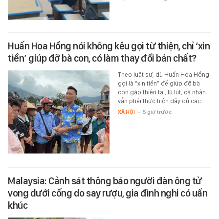
Huấn Hoa Hồng nói không kêu gọi từ thiện, chỉ ‘xin
tiền’ giúp đỡ bà con, có làm thay đổi bản chất?
Theo luật sư, dù Huấn Hoa Hồng
gọi là “xin tiền” để giúp đỡ bà
con gặp thiên tai, lũ lụt, cá nhân
vẫn phải thực hiện đầy đủ các…
XÃ HỘI
-
5 giờ trước
Malaysia: Cảnh sát thông báo người đàn ông tử
vong dưới cống do say rượu, gia đình nghi có uẩn
khúc