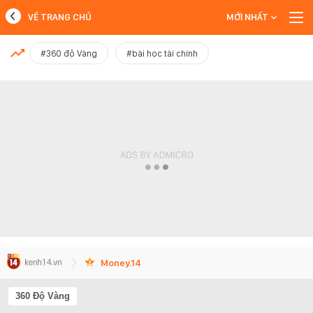
VỀ TRANG CHỦ
MỚI NHẤT
MỚI NHẤT
#360 độ Vàng
#bài học tài chính
Xem thêm
Money.14
360 Độ Vàng