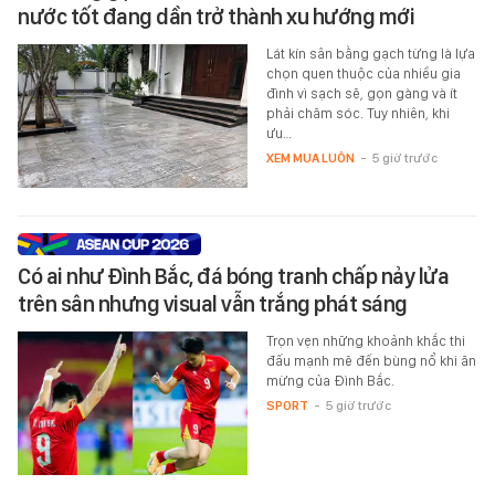
nước tốt đang dần trở thành xu hướng mới
Lát kín sân bằng gạch từng là lựa
chọn quen thuộc của nhiều gia
đình vì sạch sẽ, gọn gàng và ít
phải chăm sóc. Tuy nhiên, khi
ưu…
XEM MUA LUÔN
-
5 giờ trước
Có ai như Đình Bắc, đá bóng tranh chấp nảy lửa
trên sân nhưng visual vẫn trắng phát sáng
Trọn vẹn những khoảnh khắc thi
đấu mạnh mẽ đến bùng nổ khi ăn
mừng của Đình Bắc.
SPORT
-
5 giờ trước