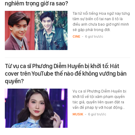
nghiêm trọng giờ ra sao?
Tài tử nổi tiếng Hoa ngữ này từng
tâm sự biến cố tai nạn ô tô là
điều anh chưa bao giờ nghĩ mình
sẽ gặp phải trong đời.
CINE
-
6 giờ trước
Từ vụ ca sĩ Phương Diễm Huyền bị khởi tố: Hát
cover trên YouTube thế nào để không vướng bản
quyền?
Vụ ca sĩ Phương Diễm Huyền bị
khởi tố về tội xâm phạm quyền
tác giả, quyền liên quan đặt ra
vấn đề pháp lý với hoạt động…
MUSIK
-
6 giờ trước