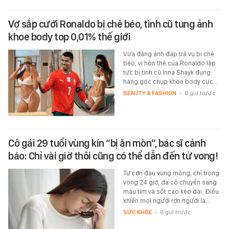
Vợ sắp cưới Ronaldo bị chê béo, tình cũ tung ảnh
khoe body top 0,01% thế giới
Vừa đăng ảnh đáp trả vụ bị chê
béo, vị hôn thê của Ronaldo lập
tức bị tình cũ Irina Shayk đụng
hàng góc chụp khoe body cực…
BEAUTY & FASHION
-
6 giờ trước
Cô gái 29 tuổi vùng kín “bị ăn mòn”, bác sĩ cảnh
báo: Chỉ vài giờ thôi cũng có thể dẫn đến tử vong!
Từ cơn đau vùng mông, chỉ trong
vòng 24 giờ, da cô chuyển sang
màu tím và sốt cao kéo dài. Điều
khiến mọi người rợn người là…
SỨC KHỎE
-
6 giờ trước