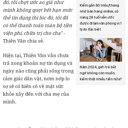
đó, tôi chợt ước ao giá như
Kiếm gần 80 triệu/tháng
mình không quẹt hết hạn mức
nhờ bán hàng online, cô
thẻ tín dụng thì lúc đó, tôi đã
nàng 28 tuổi vẫn ước
được đi làm văn phòng vì 1
có thể thanh toán toàn bộ tiền
lý do đặc biệt
viện phí, chữa trị cho cha"
-
Thiên Văn chia sẻ.
Hiện tại, Thiên Văn vẫn chưa
trả xong khoản nợ tín dụng và
Năm 2024, giới trẻ bất
ngày nào cũng phải sống trong
ngờ không còn muốn
cảm giác dằn vặt, nơm nớp lo
kiếm thật nhiều tiền nữa?
sợ sẽ có biến cố về mặt sức
khỏe xảy đến với cha mẹ của
mình.