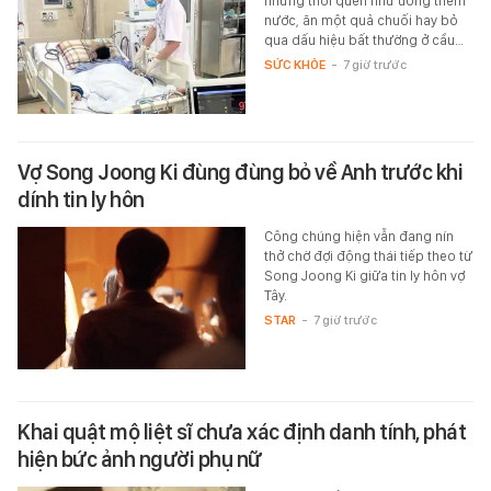
những thói quen như uống thêm
nước, ăn một quả chuối hay bỏ
qua dấu hiệu bất thường ở cầu…
SỨC KHỎE
-
7 giờ trước
Vợ Song Joong Ki đùng đùng bỏ về Anh trước khi
dính tin ly hôn
Công chúng hiện vẫn đang nín
thở chờ đợi động thái tiếp theo từ
Song Joong Ki giữa tin ly hôn vợ
Tây.
STAR
-
7 giờ trước
Khai quật mộ liệt sĩ chưa xác định danh tính, phát
hiện bức ảnh người phụ nữ