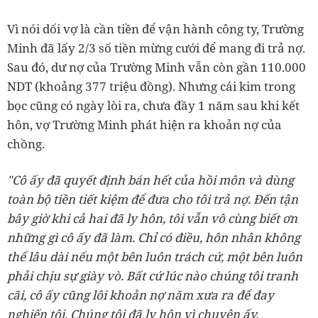
Vì nói dối vợ là cần tiền để vận hành công ty, Trường
Minh đã lấy 2/3 số tiền mừng cưới để mang đi trả nợ.
Sau đó, dư nợ của Trường Minh vẫn còn gần 110.000
NDT (khoảng 377 triệu đồng). Nhưng cái kim trong
bọc cũng có ngày lòi ra, chưa đầy 1 năm sau khi kết
hôn, vợ Trường Minh phát hiện ra khoản nợ của
chồng.
"Cô ấy đã quyết định bán hết của hồi môn và dùng
toàn bộ tiền tiết kiệm để đưa cho tôi trả nợ. Đến tận
bây giờ khi cả hai đã ly hôn, tôi vẫn vô cùng biết ơn
những gì cô ấy đã làm. Chỉ có điều, hôn nhân không
thể lâu dài nếu một bên luôn trách cứ, một bên luôn
phải chịu sự giày vò. Bất cứ lúc nào chúng tôi tranh
cãi, cô ấy cũng lôi khoản nợ năm xưa ra để đay
nghiến tôi. Chúng tôi đã ly hôn vì chuyện ấy.