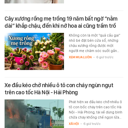
Cây xương rồng mẹ trồng 19 năm bất ngờ “nằm
dài” khắp chậu, đến khi nở hoa ai cũng trầm trồ
Không còn là một “quả cầu gai”
nhỏ bé đặt bên cửa sổ, những
chậu xương rồng được một
người mẹ chăm sóc suốt gần…
XEM MUA LUÔN
-
6 giờ trước
Xe đầu kéo chở nhiều ô tô con cháy ngùn ngụt
trên cao tốc Hà Nội - Hải Phòng
Phát hiện xe đầu kéo chở nhiều ô
tô con bốc cháy trên cao tốc Hà
Nội - Hải Phòng, tài xế dùng bình
chữa cháy khống chế ngọn lửa…
XÃ HỘI
-
6 giờ trước