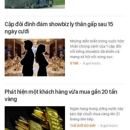
Cặp đôi đình đám showbiz ly thân gấp sau 15
ngày cưới
Những diễn biến trong cuộc hôn
nhân chóng vánh của 1 cặp đôi
nổi tiếng showbiz đã khiến cả
mạng xã hội sôi sùng sục.
STAR
-
6 giờ trước
Phát hiện một khách hàng vừa mua gần 20 tấn
vàng
Ngân hàng trung ương nước này
kéo dài chuỗi mua vàng lên 21
tháng liên tiếp.
THẾ GIỚI ĐÓ ĐÂY
-
6 giờ trước