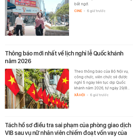
bất ngờ.
CINE
-
6 giờ trước
Thông báo mới nhất về lịch nghỉ lễ Quốc khánh
năm 2026
Theo thông báo của Bộ Nội vụ,
công chức, viên chức sẽ được
nghỉ 5 ngày liên tục dịp Quốc
khánh năm 2026, từ ngày 29/8…
XÃ HỘI
-
6 giờ trước
Tách hồ sơ điều tra sai phạm của phòng giao dịch
VIB sau vụ nữ nhân viên chiếm đoạt vốn vay của