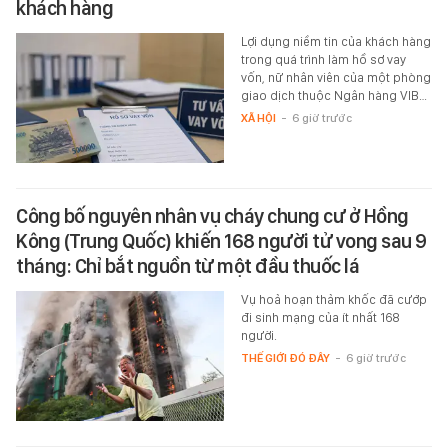
khách hàng
Lợi dụng niềm tin của khách hàng
trong quá trình làm hồ sơ vay
vốn, nữ nhân viên của một phòng
giao dịch thuộc Ngân hàng VIB…
XÃ HỘI
-
6 giờ trước
Công bố nguyên nhân vụ cháy chung cư ở Hồng
Kông (Trung Quốc) khiến 168 người tử vong sau 9
tháng: Chỉ bắt nguồn từ một đầu thuốc lá
Vụ hoả hoạn thảm khốc đã cướp
đi sinh mạng của ít nhất 168
người.
THẾ GIỚI ĐÓ ĐÂY
-
6 giờ trước