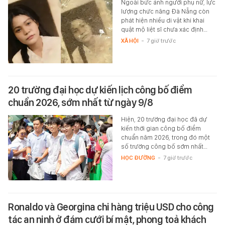
Ngoài bức ảnh người phụ nữ, lực
lượng chức năng Đà Nẵng còn
phát hiện nhiều di vật khi khai
quật mộ liệt sĩ chưa xác định…
XÃ HỘI
-
7 giờ trước
20 trường đại học dự kiến lịch công bố điểm
chuẩn 2026, sớm nhất từ ngày 9/8
Hiện, 20 trường đại học đã dự
kiến thời gian công bố điểm
chuẩn năm 2026, trong đó một
số trường công bố sớm nhất…
HỌC ĐƯỜNG
-
7 giờ trước
Ronaldo và Georgina chi hàng triệu USD cho công
tác an ninh ở đám cưới bí mật, phong toả khách