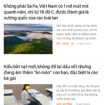
Không phải Sa Pa, Việt Nam có 1 nơi mát mẻ
quanh năm, chỉ từ 18 độ C, được đánh giá là
vương quốc của các loài lan
Nơi đây được ghép từ hai đỉnh
núi cao nhất tại khu vực, và trở
thành điểm đến lý tưởng dành
cho những du khách ưa khám…
ĂN - CHƠI - ĐI
-
6 giờ trước
Kiểu bắt nạt mới, không để lại dấu vết nhưng
đang âm thầm “ăn mòn” con bạn, đặc biệt là các
bé gái
Hãy để con biết rằng, dù chuyện
gì xảy ra ở trường, gia đình vẫn là
nơi con có thể trở về mà không
sợ bị phán xét.
HỌC ĐƯỜNG
-
6 giờ trước