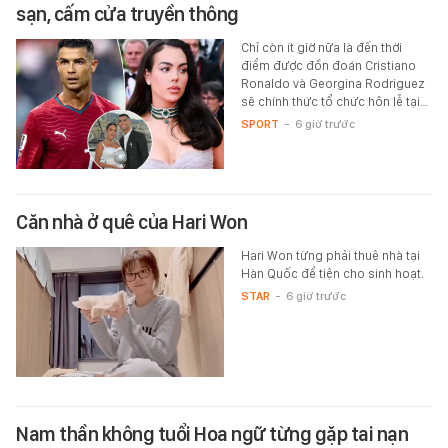
sạn, cấm cửa truyền thông
Chỉ còn ít giờ nữa là đến thời
điểm được đồn đoán Cristiano
Ronaldo và Georgina Rodriguez
sẽ chính thức tổ chức hôn lễ tại…
SPORT
-
6 giờ trước
Căn nhà ở quê của Hari Won
Hari Won từng phải thuê nhà tại
Hàn Quốc để tiện cho sinh hoạt.
STAR
-
6 giờ trước
Nam thần không tuổi Hoa ngữ từng gặp tai nạn