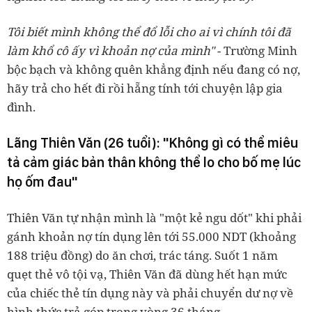
Tôi biết mình không thể đổ lỗi cho ai vì chính tôi đã
làm khổ cô ấy vì khoản nợ của mình"
- Trường Minh
bộc bạch và không quên khẳng định nếu đang có nợ,
hãy trả cho hết đi rồi hẵng tính tới chuyện lập gia
đình.
Lãng Thiên Văn (26 tuổi): "Không gì có thể miêu
tả cảm giác bản thân không thể lo cho bố mẹ lúc
họ ốm đau"
Thiên Văn tự nhận mình là "một kẻ ngu dốt" khi phải
gánh khoản nợ tín dụng lên tới 55.000 NDT (khoảng
188 triệu đồng) do ăn chơi, trác táng. Suốt 1 năm
quẹt thẻ vô tội vạ, Thiên Văn đã dùng hết hạn mức
của chiếc thẻ tín dụng này và phải chuyển dư nợ về
hình thức trả góp trong vòng 36 tháng.