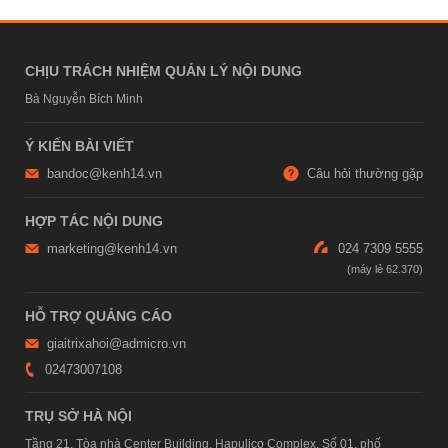
CHỊU TRÁCH NHIỆM QUẢN LÝ NỘI DUNG
Bà Nguyễn Bích Minh
Ý KIẾN BÀI VIẾT
bandoc@kenh14.vn
Câu hỏi thường gặp
HỢP TÁC NỘI DUNG
marketing@kenh14.vn
024 7309 5555
HỖ TRỢ QUẢNG CÁO
giaitrixahoi@admicro.vn
02473007108
TRỤ SỞ HÀ NỘI
Tầng 21, Tòa nhà Center Building, Hapulico Complex, Số 01, phố