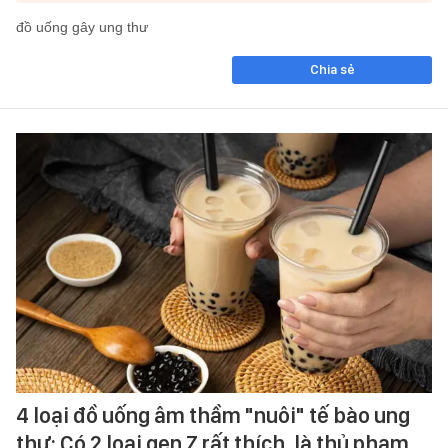
đồ uống gây ung thư
Chia sẻ
4 loại đồ uống âm thầm "nuôi" tế bào ung
thư: Có 2 loại gen Z rất thích, là thủ phạm