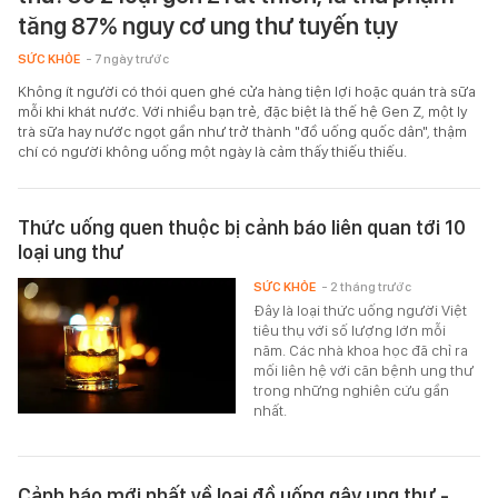
tăng 87% nguy cơ ung thư tuyến tụy
SỨC KHỎE
- 7 ngày trước
Không ít người có thói quen ghé cửa hàng tiện lợi hoặc quán trà sữa
mỗi khi khát nước. Với nhiều bạn trẻ, đặc biệt là thế hệ Gen Z, một ly
trà sữa hay nước ngọt gần như trở thành "đồ uống quốc dân", thậm
chí có người không uống một ngày là cảm thấy thiếu thiếu.
Thức uống quen thuộc bị cảnh báo liên quan tới 10
loại ung thư
SỨC KHỎE
- 2 tháng trước
Đây là loại thức uống người Việt
tiêu thụ với số lượng lớn mỗi
năm. Các nhà khoa học đã chỉ ra
mối liên hệ với căn bệnh ung thư
trong những nghiên cứu gần
nhất.
Cảnh báo mới nhất về loại đồ uống gây ung thư -