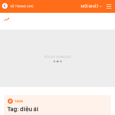
MỚI NHẤT
VỀ TRANG CHỦ
MỚI NHẤT
Xem thêm
Tag: diệu ái