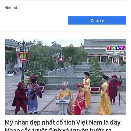
diệu ái
Chia sẻ
Mỹ nhân đẹp nhất cổ tích Việt Nam là đây:
Nhan sắc tuyệt đỉnh xé truyện bước ra,