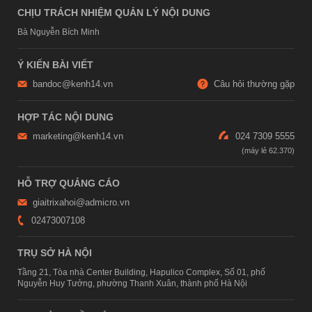
CHỊU TRÁCH NHIỆM QUẢN LÝ NỘI DUNG
Bà Nguyễn Bích Minh
Ý KIẾN BÀI VIẾT
bandoc@kenh14.vn
Câu hỏi thường gặp
HỢP TÁC NỘI DUNG
marketing@kenh14.vn
024 7309 5555
HỖ TRỢ QUẢNG CÁO
giaitrixahoi@admicro.vn
02473007108
TRỤ SỞ HÀ NỘI
Tầng 21, Tòa nhà Center Building, Hapulico Complex, Số 01, phố
Nguyễn Huy Tưởng, phường Thanh Xuân, thành phố Hà Nội