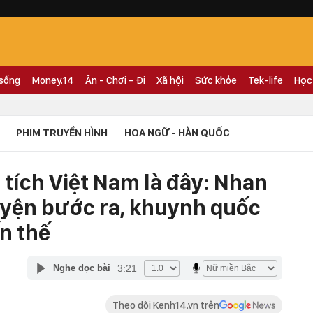
 sống
Money.14
Ăn - Chơi - Đi
Xã hội
Sức khỏe
Tek-life
Học
PHIM TRUYỀN HÌNH
HOA NGỮ - HÀN QUỐC
tích Việt Nam là đây: Nhan
ruyện bước ra, khuynh quốc
n thế
3:21
Nghe đọc bài
Theo dõi Kenh14.vn trên