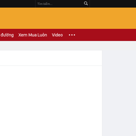
 đường
Xem Mua Luôn
Video