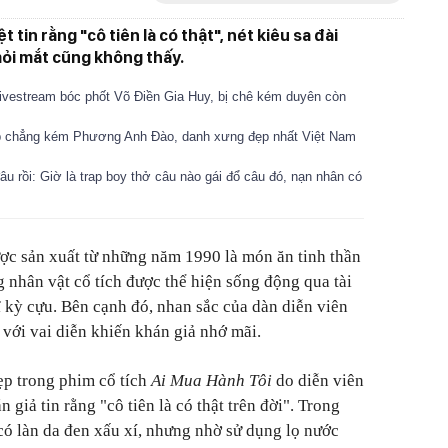
 tin rằng "cô tiên là có thật", nét kiêu sa đài
ỏi mắt cũng không thấy.
ivestream bóc phốt Võ Điền Gia Huy, bị chê kém duyên còn
p chẳng kém Phương Anh Đào, danh xưng đẹp nhất Việt Nam
âu rồi: Giờ là trap boy thở câu nào gái đổ câu đó, nạn nhân có
ợc sản xuất từ những năm 1990 là món ăn tinh thần
 nhân vật cổ tích được thể hiện sống động qua tài
ĩ kỳ cựu. Bên cạnh đó, nhan sắc của dàn diễn viên
 với vai diễn khiến khán giả nhớ mãi.
ẹp trong phim cổ tích
Ai Mua Hành Tôi
do diễn viên
 giả tin rằng "cô tiên là có thật trên đời". Trong
có làn da đen xấu xí, nhưng nhờ sử dụng lọ nước