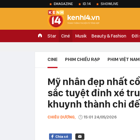
EMAGAZINE
ID.14
SHOWLIVE
Star
Ciné
Musik
Beauty & Fashion
Đời
CINE
PHIM CHIẾU RẠP
PHIM VIỆT NAM
Mỹ nhân đẹp nhất cổ 
sắc tuyệt đỉnh xé t
khuynh thành chỉ đế
CHIÊU DƯƠNG,
15:01 24/05/2026
Chia sẻ