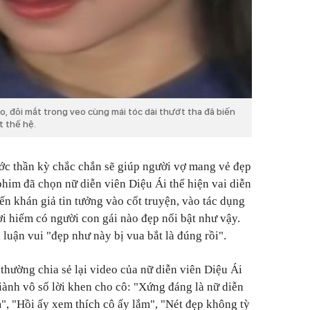
, đôi mắt trong veo cùng mái tóc dài thướt tha đã biến
t thế hệ.
ước thần kỳ chắc chắn sẽ giúp người vợ mang vẻ đẹp
phim đã chọn nữ diễn viên Diệu Ái thể hiện vai diễn
ến khán giả tin tưởng vào cốt truyện, vào tác dụng
ời hiếm có người con gái nào đẹp nổi bật như vậy.
 luận vui "đẹp như này bị vua bắt là đúng rồi".
thường chia sẻ lại video của nữ diễn viên Diệu Ái
iành vô số lời khen cho cô: "Xứng đáng là nữ diễn
m", "Hồi ấy xem thích cô ấy lắm", "Nét đẹp không tỳ