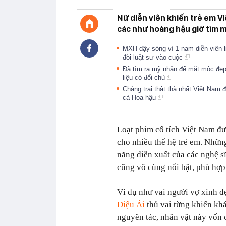
Nữ diễn viên khiến trẻ em Việt
các như hoàng hậu giờ tìm m
MXH dậy sóng vì 1 nam diễn viên l
đòi luật sư vào cuộc
Đã tìm ra mỹ nhân để mặt mộc đẹ
liệu có đổi chủ
Chàng trai thật thà nhất Việt Nam đ
cả Hoa hậu
Loạt phim cổ tích Việt Nam đư
cho nhiều thế hệ trẻ em. Những
năng diễn xuất của các nghệ s
cũng vô cùng nổi bật, phù hợp
Ví dụ như vai người vợ xinh đ
Diệu Ái
thủ vai từng khiến khán
nguyên tác, nhân vật này vốn 