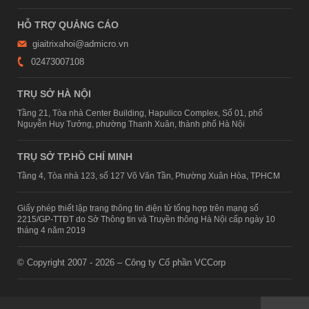
HỖ TRỢ QUẢNG CÁO
giaitrixahoi@admicro.vn
02473007108
TRỤ SỞ HÀ NỘI
Tầng 21, Tòa nhà Center Building, Hapulico Complex, Số 01, phố
Nguyễn Huy Tưởng, phường Thanh Xuân, thành phố Hà Nội
TRỤ SỞ TP.HỒ CHÍ MINH
Tầng 4, Tòa nhà 123, số 127 Võ Văn Tần, Phường Xuân Hòa, TPHCM
Giấy phép thiết lập trang thông tin điện tử tổng hợp trên mạng số
2215/GP-TTĐT do Sở Thông tin và Truyền thông Hà Nội cấp ngày 10
tháng 4 năm 2019
© Copyright 2007 - 2026 – Công ty Cổ phần VCCorp