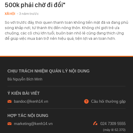
500k phải chờ đi đổi"
XÃ HỘI
- 3 năm trước
So với trước đây, thói quen thanh toán không tiền mặt đã và đang phủ
sóng khắp nơi, từ thành thị đến nông thôn. Không chỉ giới trẻ ưa
chuộng, các cô chú lớn tuổi, buôn bán nhỏ lẻ cũng đang thích ứng
để giúp việc mua bán trở nên hiệu quả, tiện lợi và an toàn hơn.
CHỊU TRÁCH NHIỆM QUẢN LÝ NỘI DUNG
Bà Nguyễn Bích Minh
Ý KIẾN BÀI VIẾT
bandoc@kenh14.vn
Câu hỏi thường gặp
HỢP TÁC NỘI DUNG
marketing@kenh14.vn
024 7309 5555