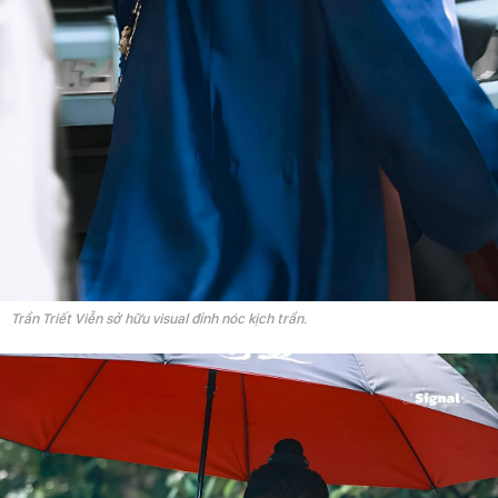
Trần Triết Viễn sở hữu visual đỉnh nóc kịch trần.