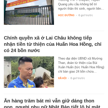
Quang yêu cầu không bố trí
người thân thí sinh, người liên…
HỌC ĐƯỜNG
-
6 giờ trước
Chính quyền xã ở Lai Châu không tiếp
nhận tiền từ thiện của Huấn Hoa Hồng, chỉ
có 24 bồn nước
Theo đại diện UBND xã Mường
Than, đoàn từ thiện của Bùi
Xuân Huấn (tức Huấn Hoa Hồng)
chỉ bàn giao 24 bồn chứa…
XÃ HỘI
-
6 giờ trước
Ăn hàng trăm bát mì vẫn giữ dáng thon
gọn, người phụ nữ Nhật Bản tiết lộ bí mật