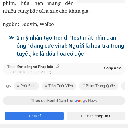
phim, hứa hẹn mang đến
nhiều cung bậc cảm xúc cho khán giả.
nguồn: Douyin, Weibo
2 mỹ nhân tạo trend "test mắt nhìn đàn
ông" đang cực viral: Người là hoa trà trong
tuyết, kẻ là đóa hoa có độc
Theo
Đời sống và Pháp luật
Copy link
08/05/2026 11:30 (GMT +7)
Tags
Phù Sinh
Trần Triết Viễn
Phim Trung Quốc
Theo dõi Kenh14.vn trên
Chia sẻ
Sao chép link