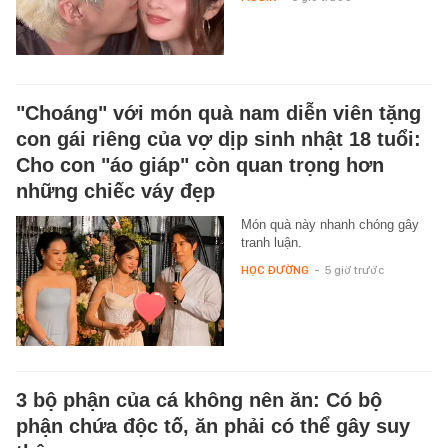
"Choáng" với món quà nam diễn viên tặng
con gái riêng của vợ dịp sinh nhật 18 tuổi:
Cho con "áo giáp" còn quan trọng hơn
những chiếc váy đẹp
Món quà này nhanh chóng gây
tranh luận.
HỌC ĐƯỜNG
-
5 giờ trước
3 bộ phận của cá không nên ăn: Có bộ
phận chứa độc tố, ăn phải có thể gây suy