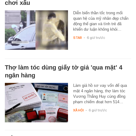
chơi xấu
Diễn biến thần tốc trong mối
quan hệ của mỹ nhân đẹp chấn
động thế gian và tình trẻ đã
khiến dư luận không khỏi…
STAR
-
6 giờ trước
Thợ làm tóc dùng giấy tờ giả 'qua mặt' 4
ngân hàng
Làm giả hồ sơ vay vốn để qua
mặt 4 ngân hàng, thợ làm tóc
Vương Thắng Huy cùng đồng
phạm chiếm đoạt hơn 514…
XÃ HỘI
-
6 giờ trước