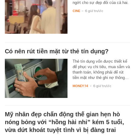
ngớt cho sự đẹp đôi của cả hai.
CINE
-
6 giờ trước
Có nên rút tiền mặt từ thẻ tín dụng?
Thẻ tín dụng vốn được thiết kế
để phục vụ chi tiêu, mua sắm và
thanh toán, không phải để rút
tiền mặt như thẻ ghi nợ thông…
MONEY.14
-
6 giờ trước
Mỹ nhân đẹp chấn động thế gian hẹn hò
nóng bỏng với “hồng hài nhi” kém 5 tuổi,
vừa dứt khoát tuyệt tình vì bị đàng trai