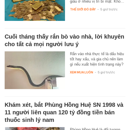
giấu ở nhiều vị trí bí mật. Kho…
THẾ GIỚI ĐÓ ĐÂY
-
5 giờ trước
Cuối tháng thấy rắn bò vào nhà, lời khuyên
cho tất cả mọi người lưu ý
Rắn vào nhà thực tế là dấu hiệu
tốt hay xấu, và gia chủ nên làm
gì nếu xuất hiện tình trạng này?
XEM MUA LUÔN
-
5 giờ trước
Khám xét, bắt Phùng Hồng Huệ SN 1998 và
11 người liên quan 120 tỷ đồng tiền bán
thuốc sinh lý nam
Phùng Hồng Huệ là đối tượng