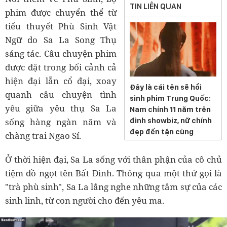
TIN LIÊN QUAN
phim được chuyển thể từ
tiểu thuyết Phù Sinh Vật
Ngữ do Sa La Song Thụ
sáng tác. Câu chuyện phim
được đặt trong bối cảnh cả
hiện đại lẫn cổ đại, xoay
Đây là cái tên sẽ hồi
quanh câu chuyện tình
sinh phim Trung Quốc:
yêu giữa yêu thụ Sa La
Nam chính 11 năm trên
đỉnh showbiz, nữ chính
sống hàng ngàn năm và
đẹp đến tận cùng
chàng trai Ngao Sí.
Ở thời hiện đại, Sa La sống với thân phận của cô chủ
tiệm đồ ngọt tên Bất Đình. Thông qua một thứ gọi là
"trà phù sinh", Sa La lắng nghe những tâm sự của các
sinh linh, từ con người cho đến yêu ma.