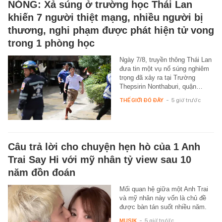
NÓNG: Xả súng ở trường học Thái Lan
khiến 7 người thiệt mạng, nhiều người bị
thương, nghi phạm được phát hiện tử vong
trong 1 phòng học
Ngày 7/8, truyền thông Thái Lan
đưa tin một vụ nổ súng nghiêm
trọng đã xảy ra tại Trường
Thepsirin Nonthaburi, quận…
THẾ GIỚI ĐÓ ĐÂY
-
5 giờ trước
Câu trả lời cho chuyện hẹn hò của 1 Anh
Trai Say Hi với mỹ nhân tỷ view sau 10
năm đồn đoán
Mối quan hệ giữa một Anh Trai
và mỹ nhân này vốn là chủ đề
được bàn tán suốt nhiều năm.
MUSIK
-
5 giờ trước