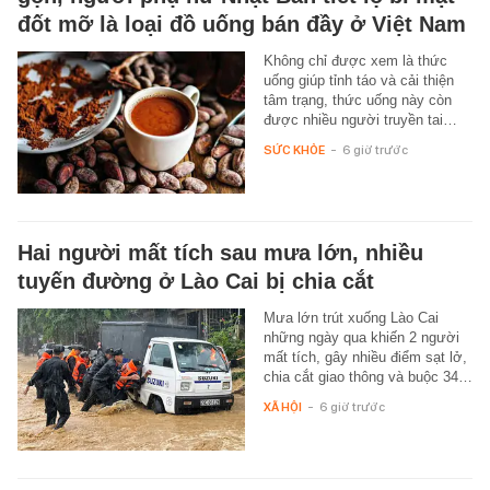
đốt mỡ là loại đồ uống bán đầy ở Việt Nam
Không chỉ được xem là thức
uống giúp tỉnh táo và cải thiện
tâm trạng, thức uống này còn
được nhiều người truyền tai…
SỨC KHỎE
-
6 giờ trước
Hai người mất tích sau mưa lớn, nhiều
tuyến đường ở Lào Cai bị chia cắt
Mưa lớn trút xuống Lào Cai
những ngày qua khiến 2 người
mất tích, gây nhiều điểm sạt lở,
chia cắt giao thông và buộc 34…
XÃ HỘI
-
6 giờ trước