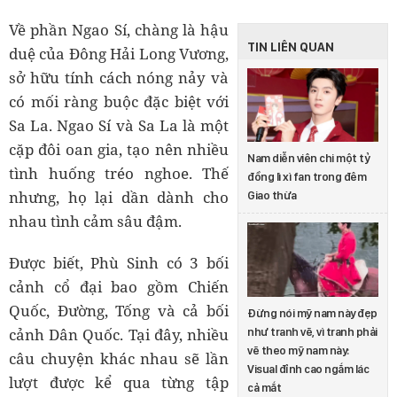
Về phần Ngao Sí, chàng là hậu
TIN LIÊN QUAN
duệ của Đông Hải Long Vương,
sở hữu tính cách nóng nảy và
có mối ràng buộc đặc biệt với
Sa La. Ngao Sí và Sa La là một
cặp đôi oan gia, tạo nên nhiều
Nam diễn viên chi một tỷ
tình huống tréo nghoe. Thế
đồng lì xì fan trong đêm
nhưng, họ lại dần dành cho
Giao thừa
nhau tình cảm sâu đậm.
Được biết, Phù Sinh có 3 bối
cảnh cổ đại bao gồm Chiến
Quốc, Đường, Tống và cả bối
Đừng nói mỹ nam này đẹp
cảnh Dân Quốc. Tại đây, nhiều
như tranh vẽ, vì tranh phải
vẽ theo mỹ nam này:
câu chuyện khác nhau sẽ lần
Visual đỉnh cao ngắm lác
lượt được kể qua từng tập
cả mắt