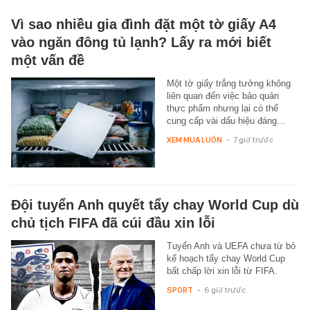
Vì sao nhiều gia đình đặt một tờ giấy A4
vào ngăn đông tủ lạnh? Lấy ra mới biết
một vấn đề
Một tờ giấy trắng tưởng không
liên quan đến việc bảo quản
thực phẩm nhưng lại có thể
cung cấp vài dấu hiệu đáng…
XEM MUA LUÔN
-
7 giờ trước
Đội tuyển Anh quyết tẩy chay World Cup dù
chủ tịch FIFA đã cúi đầu xin lỗi
Tuyển Anh và UEFA chưa từ bỏ
kế hoạch tẩy chay World Cup
bất chấp lời xin lỗi từ FIFA.
SPORT
-
6 giờ trước