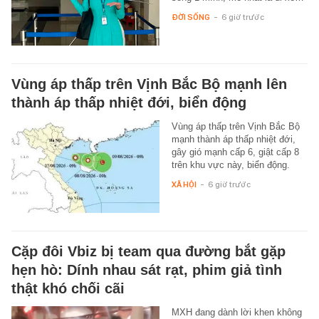
ĐỜI SỐNG
-
6 giờ trước
Vùng áp thấp trên Vịnh Bắc Bộ mạnh lên
thành áp thấp nhiệt đới, biển động
Vùng áp thấp trên Vịnh Bắc Bộ
mạnh thành áp thấp nhiệt đới,
gây gió mạnh cấp 6, giật cấp 8
trên khu vực này, biển động.
XÃ HỘI
-
6 giờ trước
Cặp đôi Vbiz bị team qua đường bắt gặp
hẹn hò: Dính nhau sát rạt, phim giả tình
thật khó chối cãi
MXH đang dành lời khen không