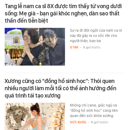
Tang lễ nam ca sĩ 8X được tìm thấy tử vong dưới
sống: Mẹ già - bạn gái khóc nghẹn, dàn sao thất
thần đến tiễn biệt
Sự ra đi đột ngột của nam ca sĩ
này đã gây ra cú sốc lớn cho
người thân, bạn bè.
STAR
-
6 giờ trước
Xương cũng có “đồng hồ sinh học”: Thói quen
nhiều người làm mỗi tối có thể ảnh hưởng đến
quá trình tái tạo xương
Không chỉ canxi, giấc ngủ và
“đồng hồ sinh học” cũng liên
quan đến sức khỏe xương.
SỨC KHỎE
-
6 giờ trước