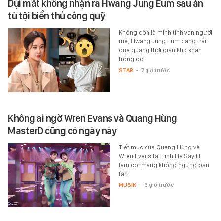
Dụi mắt không nhận ra Hwang Jung Eum sau án
tù tội biển thủ công quỹ
Không còn là minh tinh vạn người
mê, Hwang Jung Eum đang trải
qua quãng thời gian khó khăn
trong đời.
STAR
-
7 giờ trước
Không ai ngờ Wren Evans và Quang Hùng
MasterD cũng có ngày này
Tiết mục của Quang Hùng và
Wren Evans tại Tinh Hà Say Hi
làm cõi mạng không ngừng bàn
tán.
MUSIK
-
6 giờ trước