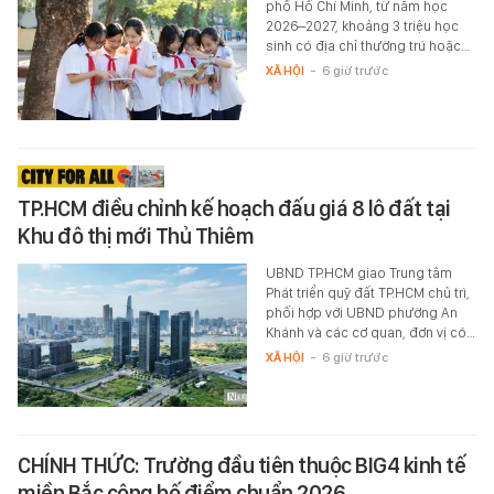
phố Hồ Chí Minh, từ năm học
2026–2027, khoảng 3 triệu học
sinh có địa chỉ thường trú hoặc…
XÃ HỘI
-
6 giờ trước
TP.HCM điều chỉnh kế hoạch đấu giá 8 lô đất tại
Khu đô thị mới Thủ Thiêm
UBND TP.HCM giao Trung tâm
Phát triển quỹ đất TP.HCM chủ trì,
phối hợp với UBND phường An
Khánh và các cơ quan, đơn vị có…
XÃ HỘI
-
6 giờ trước
CHÍNH THỨC: Trường đầu tiên thuộc BIG4 kinh tế
miền Bắc công bố điểm chuẩn 2026