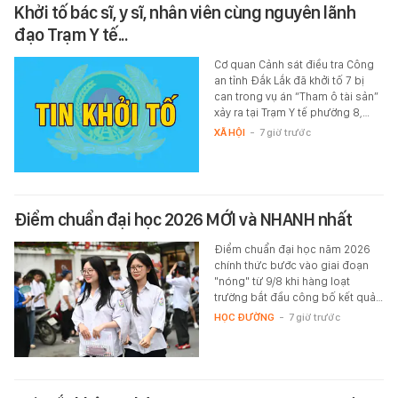
Khởi tố bác sĩ, y sĩ, nhân viên cùng nguyên lãnh
đạo Trạm Y tế...
Cơ quan Cảnh sát điều tra Công
an tỉnh Đắk Lắk đã khởi tố 7 bị
can trong vụ án “Tham ô tài sản”
xảy ra tại Trạm Y tế phường 8,…
XÃ HỘI
-
7 giờ trước
Điểm chuẩn đại học 2026 MỚI và NHANH nhất
Điểm chuẩn đại học năm 2026
chính thức bước vào giai đoạn
"nóng" từ 9/8 khi hàng loạt
trường bắt đầu công bố kết quả…
HỌC ĐƯỜNG
-
7 giờ trước