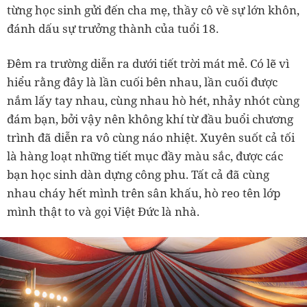
từng học sinh gửi đến cha mẹ, thầy cô về sự lớn khôn,
đánh dấu sự trưởng thành của tuổi 18.
Đêm ra trường diễn ra dưới tiết trời mát mẻ. Có lẽ vì
hiểu rằng đây là lần cuối bên nhau, lần cuối được
nắm lấy tay nhau, cùng nhau hò hét, nhảy nhót cùng
đám bạn, bởi vậy nên không khí từ đầu buổi chương
trình đã diễn ra vô cùng náo nhiệt. Xuyên suốt cả tối
là hàng loạt n
hững tiết mục đầy màu sắc, được các
bạn học sinh dàn dựng công phu. Tất cả đã cùng
nhau
cháy hết mình trên sân khấu, hò reo tên lớp
mình thật to và gọi Việt Đức là nhà.