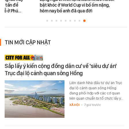
450 tấn để
bật khóc ở World Cup vì bố ốm nặng,
chỗ ở Phú…
hôm nay bố anh đã qua đời
TIN MỚI CẬP NHẬT
Sắp lấy ý kiến cộng đồng dân cư về 'siêu dự án'
Trục đại lộ cảnh quan sông Hồng
Liên danh Nhà đầu tư dự án Trục
đại lộ cảnh quan sông Hồng
đang phối hợp với các cơ quan
liên quan chuẩn bị tổ chức lấy ý…
XÃ HỘI
-
7 giờ trước