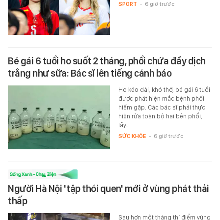
SPORT
-
6 giờ trước
Bé gái 6 tuổi ho suốt 2 tháng, phổi chứa đầy dịch
trắng như sữa: Bác sĩ lên tiếng cảnh báo
Ho kéo dài, khó thở, bé gái 6 tuổi
được phát hiện mắc bệnh phổi
hiếm gặp. Các bác sĩ phải thực
hiện rửa toàn bộ hai bên phổi,
lấy…
SỨC KHỎE
-
6 giờ trước
Người Hà Nội 'tập thói quen' mới ở vùng phát thải
thấp
Sau hơn một tháng thí điểm vùng