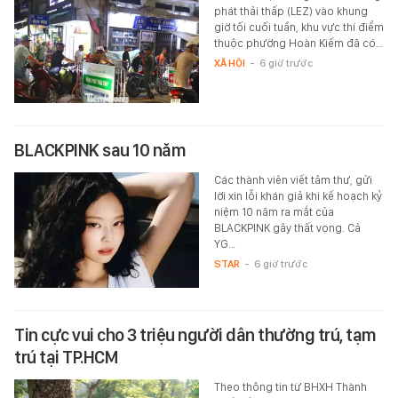
phát thải thấp (LEZ) vào khung
giờ tối cuối tuần, khu vực thí điểm
thuộc phường Hoàn Kiếm đã có…
XÃ HỘI
-
6 giờ trước
BLACKPINK sau 10 năm
Các thành viên viết tâm thư, gửi
lời xin lỗi khán giả khi kế hoạch kỷ
niệm 10 năm ra mắt của
BLACKPINK gây thất vọng. Cả
YG…
STAR
-
6 giờ trước
Tin cực vui cho 3 triệu người dân thường trú, tạm
trú tại TP.HCM
Theo thông tin từ BHXH Thành