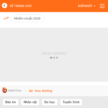
VỀ TRANG CHỦ
MỚI NHẤT
MỚI NHẤT
#Điểm chuẩn 2026
Xem thêm
Học đường
Bản tin
Nhân vật
Du học
Tuyển Sinh