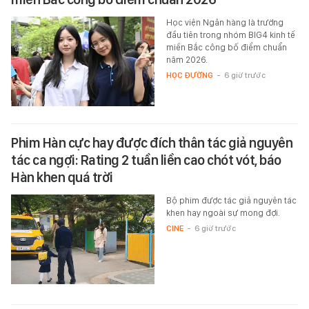
Học viện Ngân hàng là trường
đầu tiên trong nhóm BIG4 kinh tế
miền Bắc công bố điểm chuẩn
năm 2026.
HỌC ĐƯỜNG
-
6 giờ trước
Phim Hàn cực hay được đích thân tác giả nguyên
tác ca ngợi: Rating 2 tuần liền cao chót vót, báo
Hàn khen quá trời
Bộ phim được tác giả nguyên tác
khen hay ngoài sự mong đợi.
CINE
-
6 giờ trước