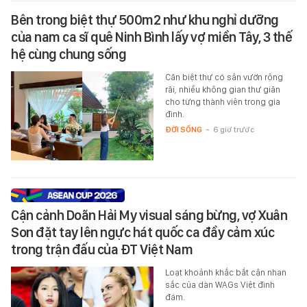
Bên trong biệt thự 500m2 như khu nghỉ dưỡng
của nam ca sĩ quê Ninh Bình lấy vợ miền Tây, 3 thế
hệ cùng chung sống
Căn biệt thự có sân vườn rộng
rãi, nhiều không gian thư giãn
cho từng thành viên trong gia
đình.
ĐỜI SỐNG
-
6 giờ trước
Cận cảnh Doãn Hải My visual sáng bừng, vợ Xuân
Son đặt tay lên ngực hát quốc ca đầy cảm xúc
trong trận đấu của ĐT Việt Nam
Loạt khoảnh khắc bắt cận nhan
sắc của dàn WAGs Việt đình
đám.