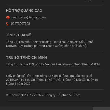
HỖ TRỢ QUẢNG CÁO
giaitrixahoi@admicro.vn
02473007108
TRỤ SỞ HÀ NỘI
Tầng 21, Tòa nhà Center Building, Hapulico Complex, Số 01, phố
Nguyễn Huy Tưởng, phường Thanh Xuân, thành phố Hà Nội
TRỤ SỞ TP.HỒ CHÍ MINH
Tầng 4, Tòa nhà 123, số 127 Võ Văn Tần, Phường Xuân Hòa, TPHCM
Giấy phép thiết lập trang thông tin điện tử tổng hợp trên mạng số
2215/GP-TTĐT do Sở Thông tin và Truyền thông Hà Nội cấp ngày 10
tháng 4 năm 2019
© Copyright 2007 - 2026 – Công ty Cổ phần VCCorp