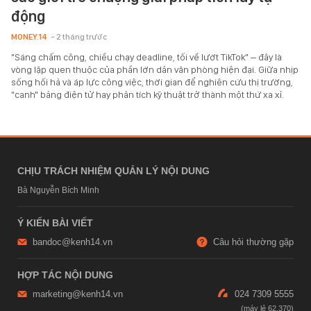
động
MONEY.14
- 2 tháng trước
"Sáng chấm công, chiều chạy deadline, tối về lướt TikTok" – đây là
vòng lặp quen thuộc của phần lớn dân văn phòng hiện đại. Giữa nhịp
sống hối hả và áp lực công việc, thời gian để nghiên cứu thị trường,
"canh" bảng điện tử hay phân tích kỹ thuật trở thành một thứ xa xỉ.
CHỊU TRÁCH NHIỆM QUẢN LÝ NỘI DUNG
Bà Nguyễn Bích Minh
Ý KIẾN BÀI VIẾT
bandoc@kenh14.vn
Câu hỏi thường gặp
HỢP TÁC NỘI DUNG
marketing@kenh14.vn
024 7309 5555