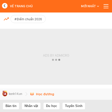
VỀ TRANG CHỦ
MỚI NHẤT
MỚI NHẤT
#Điểm chuẩn 2026
Xem thêm
Học đường
Bản tin
Nhân vật
Du học
Tuyển Sinh