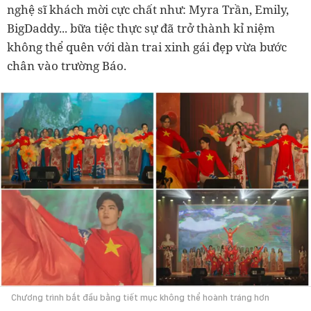
nghệ sĩ khách mời cực chất như: Myra Trần, Emily,
BigDaddy... bữa tiệc thực sự đã trở thành kỉ niệm
không thể quên với dàn trai xinh gái đẹp vừa bước
chân vào trường Báo.
Chương trình bắt đầu bằng tiết mục không thể hoành tráng hơn