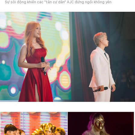
Sự sôi động khiến các "tân cư dân" AJC đứng ngồi không yên