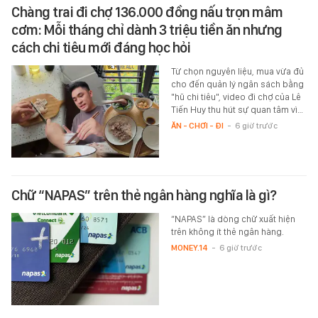
Chàng trai đi chợ 136.000 đồng nấu trọn mâm
cơm: Mỗi tháng chỉ dành 3 triệu tiền ăn nhưng
cách chi tiêu mới đáng học hỏi
Từ chọn nguyên liệu, mua vừa đủ
cho đến quản lý ngân sách bằng
"hũ chi tiêu", video đi chợ của Lê
Tiến Huy thu hút sự quan tâm vì…
ĂN - CHƠI - ĐI
-
6 giờ trước
Chữ “NAPAS” trên thẻ ngân hàng nghĩa là gì?
“NAPAS” là dòng chữ xuất hiện
trên không ít thẻ ngân hàng.
MONEY.14
-
6 giờ trước