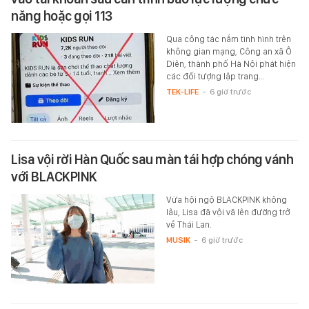
năng hoặc gọi 113
Qua công tác nắm tình hình trên
không gian mạng, Công an xã Ô
Diên, thành phố Hà Nội phát hiện
các đối tượng lập trang…
TEK-LIFE
-
6 giờ trước
Lisa vội rời Hàn Quốc sau màn tái hợp chóng vánh
với BLACKPINK
Vừa hội ngộ BLACKPINK không
lâu, Lisa đã vội vã lên đường trở
về Thái Lan.
MUSIK
-
6 giờ trước