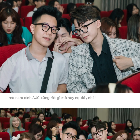
... mà nam sinh AJC cũng rất gì mà này nọ đấy nhé!