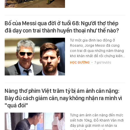
Bố của Messi qua đời ở tuổi 68: Người thợ thép
đã dạy con trai thành huyền thoại như thế nào?
Từ một gia đình lao động ở
Rosario, Jorge Messi đã cùng
con trai đi qua những năm tháng
khó khăn nhất để rồi chứng kiến…
HỌC ĐƯỜNG
-
7 giờ trước
Nàng thơ phim Việt trăm tỷ bị ám ảnh cân nặng:
Bày đủ cách giảm cân, nay không nhận ra mình vì
"quá đói"
Từng ám ảnh cân nặng đến mức
siết hơn 10kg, Đỗ Khánh Vân mới
đây phải giật mình vì nhận ra