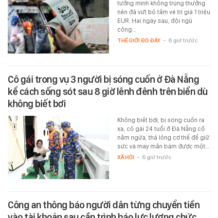
tưởng mình không trúng thưởng
nên đã vứt bỏ tấm vé trị giá 1 triệu
EUR. Hai ngày sau, đội ngũ
công…
THẾ GIỚI ĐÓ ĐÂY
-
6 giờ trước
Cô gái trong vụ 3 người bị sóng cuốn ở Đà Nẵng
kể cách sống sót sau 8 giờ lênh đênh trên biển dù
không biết bơi
Không biết bơi, bị sóng cuốn ra
xa, cô gái 24 tuổi ở Đà Nẵng cố
nằm ngửa, thả lỏng cơ thể để giữ
sức và may mắn bám được một…
XÃ HỘI
-
6 giờ trước
Công an thông báo người dân từng chuyển tiền
vào tài khoản sau cần trình báo lực lượng chức