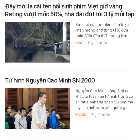
Đây mới là cái tên hồi sinh phim Việt giờ vàng:
Rating vượt mốc 50%, nhà đài đút túi 3 tỷ mỗi tập
Sức hút của bộ phim làm triệu
khán mong chờ từng tập, đưa
phim Việt đến thời hoàng kim.
CINE
-
6 giờ trước
Tử hình Nguyễn Cao Minh SN 2000
Nguyễn Cao Minh cùng 2 bị can
khác bị tuyên án tử hình trong vụ
án mua bán trái phép 56,5kg ma
túy liên tỉnh và xuyên quốc gia.
XÃ HỘI
-
6 giờ trước