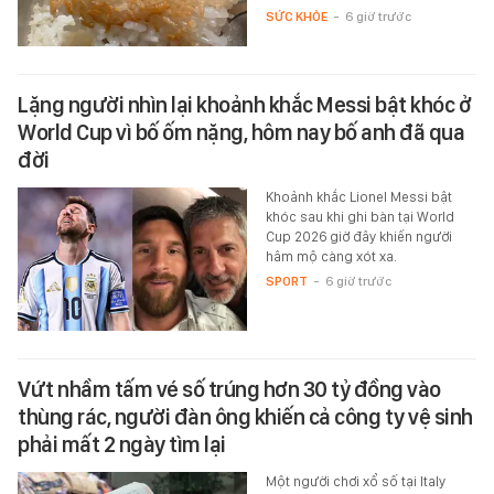
SỨC KHỎE
-
6 giờ trước
Lặng người nhìn lại khoảnh khắc Messi bật khóc ở
World Cup vì bố ốm nặng, hôm nay bố anh đã qua
đời
Khoảnh khắc Lionel Messi bật
khóc sau khi ghi bàn tại World
Cup 2026 giờ đây khiến người
hâm mộ càng xót xa.
SPORT
-
6 giờ trước
Vứt nhầm tấm vé số trúng hơn 30 tỷ đồng vào
thùng rác, người đàn ông khiến cả công ty vệ sinh
phải mất 2 ngày tìm lại
Một người chơi xổ số tại Italy