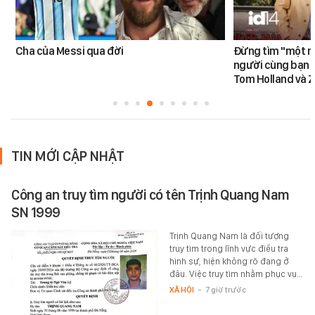
Cha của Messi qua đời
Đừng tìm "một nử
người cùng bạn 
Tom Holland và 
TIN MỚI CẬP NHẬT
Công an truy tìm người có tên Trịnh Quang Nam
SN 1999
Trịnh Quang Nam là đối tượng
truy tìm trong lĩnh vực điều tra
hình sự, hiện không rõ đang ở
đâu. Việc truy tìm nhằm phục vụ…
XÃ HỘI
-
7 giờ trước