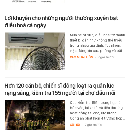
Lời khuyên cho những người thường xuyên bật
điều hoà cả ngày
Mùa hè oi bức, điều hòa trở thành
thiết bị gần như không thể thiếu
trong nhiều gia đình. Tuy nhiên,
việc đóng kín cửa phòng và bật…
XEM MUA LUÔN
-
7 giờ trước
Hơn 120 cán bộ, chiến sĩ đồng loạt ra quân lúc
rạng sáng, kiểm tra 155 người tại chợ đầu mối
Qua kiểm tra 155 trường hợp là
bốc vác, lái xe tải và tiểu thương
hoạt động tại chợ, lực lượng
Công an phát hiện 4 trường hợp…
XÃ HỘI
-
7 giờ trước