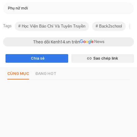
Phụ nữ mới
Tags
Học Viện Báo Chí Và Tuyên Truyền
Back2school
T
Theo dõi Kenh14.vn trên
Chia sẻ
Sao chép link
CÙNG MỤC
ĐANG HOT