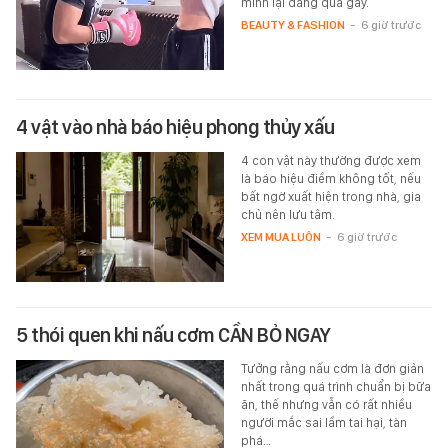
mình lại đang quá gầy.
BEAUTY & FASHION
-
6 giờ trước
4 vật vào nhà báo hiệu phong thủy xấu
4 con vật này thường được xem
là báo hiệu điềm không tốt, nếu
bất ngờ xuất hiện trong nhà, gia
chủ nên lưu tâm.
XEM MUA LUÔN
-
6 giờ trước
5 thói quen khi nấu cơm CẦN BỎ NGAY
Tưởng rằng nấu cơm là đơn giản
nhất trong quá trình chuẩn bị bữa
ăn, thế nhưng vẫn có rất nhiều
người mắc sai lầm tai hại, tàn
phá…