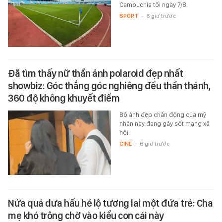
Campuchia tối ngày 7/8.
SPORT
-
6 giờ trước
Đã tìm thấy nữ thần ảnh polaroid đẹp nhất
showbiz: Góc thẳng góc nghiêng đều thần thánh,
360 độ không khuyết điểm
Bộ ảnh đẹp chấn động của mỹ
nhân này đang gây sốt mạng xã
hội.
CINE
-
6 giờ trước
Nửa quả dưa hấu hé lộ tương lai một đứa trẻ: Cha
mẹ khó trông chờ vào kiểu con cái này