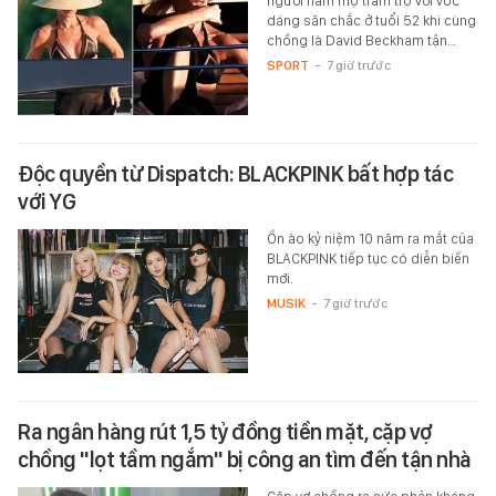
người hâm mộ trầm trồ với vóc
dáng săn chắc ở tuổi 52 khi cùng
chồng là David Beckham tận…
SPORT
-
7 giờ trước
Độc quyền từ Dispatch: BLACKPINK bất hợp tác
với YG
Ồn ào kỷ niệm 10 năm ra mắt của
BLACKPINK tiếp tục có diễn biến
mới.
MUSIK
-
7 giờ trước
Ra ngân hàng rút 1,5 tỷ đồng tiền mặt, cặp vợ
chồng "lọt tầm ngắm" bị công an tìm đến tận nhà