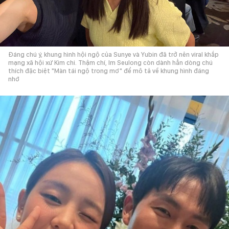
Đáng chú ý, khung hình hội ngộ của Sunye và Yubin đã trở nên viral khắp
mạng xã hội xứ Kim chi. Thậm chí, Im Seulong còn dành hẳn dòng chú
thích đặc biệt "Màn tái ngộ trong mơ" để mô tả về khung hình đáng
nhớ