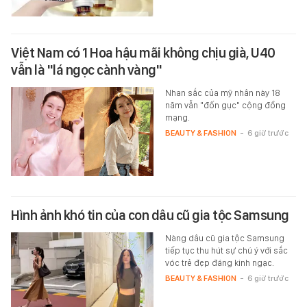
Việt Nam có 1 Hoa hậu mãi không chịu già, U40
vẫn là "lá ngọc cành vàng"
Nhan sắc của mỹ nhân này 18
năm vẫn "đốn gục" cộng đồng
mạng.
BEAUTY & FASHION
-
6 giờ trước
Hình ảnh khó tin của con dâu cũ gia tộc Samsung
Nàng dâu cũ gia tộc Samsung
tiếp tục thu hút sự chú ý với sắc
vóc trẻ đẹp đáng kinh ngạc.
BEAUTY & FASHION
-
6 giờ trước