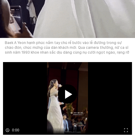
Baek A Yeon hạnh phúc nắm tay chú rể bước vào lễ đường trong sự
chào đón, chúc mừng của dàn khách mời. Qua camera thường, nữ ca sĩ
sinh năm 1993 khoe nhan sắc dịu dàng cùng nụ cười ngọt ngào, rạng rỡ
0:00