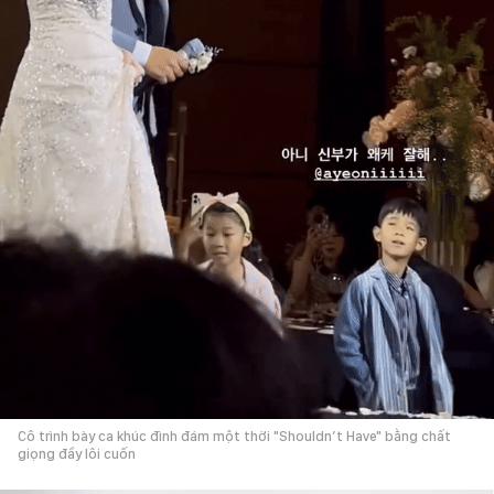
Cô trình bày ca khúc đình đám một thời "Shouldn’t Have" bằng chất
giọng đầy lôi cuốn