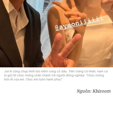
Jun.K cũng chụp hình lưu niệm cùng cô dâu. Trên trang cá nhân, nam ca
sĩ gửi lời chúc mừng chân thành tới người đồng nghiệp: "Chúc mừng
hôn lễ của em. Chúc em luôn hạnh phúc"
Nguồn: Kbizoom