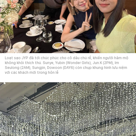
Loạt sạo JYP đã tới chúc phúc cho cô dâu chú rể, khiến người hâm mộ
không khỏi thích thú. Sunye, Yubin (Wonder Girls), Jun.K (2PM), Im
Seulong (2AM), Sungjin, Dowoon (DAY6) còn chụp khung hình lưu niệm
với các khách mời trong hôn lễ