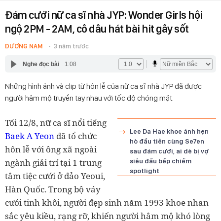
Đám cưới nữ ca sĩ nhà JYP: Wonder Girls hội
ngộ 2PM - 2AM, cô dâu hát bài hit gây sốt
DƯƠNG NAM
3 năm trước
Nghe đọc bài
1:08
Những hình ảnh và clip từ hôn lễ của nữ ca sĩ nhà JYP đã được
người hâm mộ truyền tay nhau với tốc độ chóng mặt.
Tối 12/8, nữ ca sĩ nổi tiếng
Lee Da Hae khoe ảnh hẹn
Baek A Yeon
đã tổ chức
hò đầu tiên cùng Se7en
hôn lễ với ông xã ngoài
sau đám cưới, ai dè bị vợ
ngành giải trí tại 1 trung
siêu đầu bếp chiếm
spotlight
tâm tiệc cưới ở đảo Yeoui,
Hàn Quốc. Trong bộ váy
cưới tinh khôi, người đẹp sinh năm 1993 khoe nhan
sắc yêu kiều, rạng rỡ, khiến người hâm mộ khó lòng