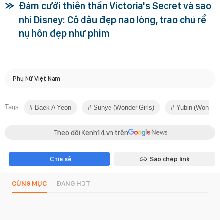
Đám cưới thiên thần Victoria's Secret và sao
nhí Disney: Cô dâu đẹp nao lòng, trao chú rể
nụ hôn đẹp như phim
Phụ Nữ Việt Nam
Tags
Baek A Yeon
Sunye (Wonder Girls)
Yubin (wonder G
Theo dõi Kenh14.vn trên
Chia sẻ
Sao chép link
CÙNG MỤC
ĐANG HOT