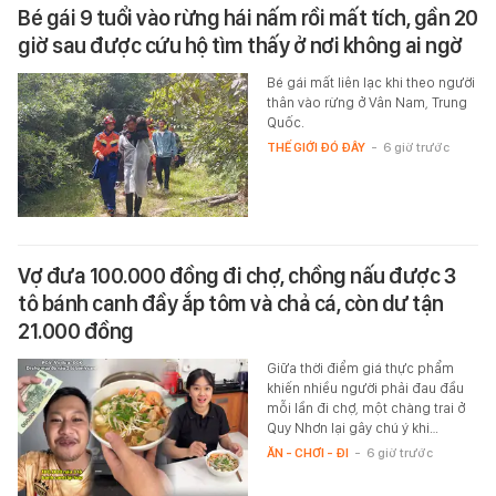
Bé gái 9 tuổi vào rừng hái nấm rồi mất tích, gần 20
giờ sau được cứu hộ tìm thấy ở nơi không ai ngờ
Bé gái mất liên lạc khi theo người
thân vào rừng ở Vân Nam, Trung
Quốc.
THẾ GIỚI ĐÓ ĐÂY
-
6 giờ trước
Vợ đưa 100.000 đồng đi chợ, chồng nấu được 3
tô bánh canh đầy ắp tôm và chả cá, còn dư tận
21.000 đồng
Giữa thời điểm giá thực phẩm
khiến nhiều người phải đau đầu
mỗi lần đi chợ, một chàng trai ở
Quy Nhơn lại gây chú ý khi…
ĂN - CHƠI - ĐI
-
6 giờ trước