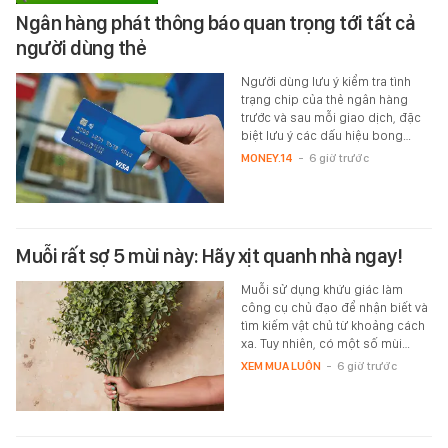
Ngân hàng phát thông báo quan trọng tới tất cả
người dùng thẻ
Người dùng lưu ý kiểm tra tình
trạng chip của thẻ ngân hàng
trước và sau mỗi giao dịch, đặc
biệt lưu ý các dấu hiệu bong…
MONEY.14
-
6 giờ trước
Muỗi rất sợ 5 mùi này: Hãy xịt quanh nhà ngay!
Muỗi sử dụng khứu giác làm
công cụ chủ đạo để nhận biết và
tìm kiếm vật chủ từ khoảng cách
xa. Tuy nhiên, có một số mùi…
XEM MUA LUÔN
-
6 giờ trước