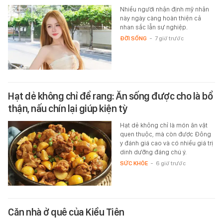
Nhiều người nhận định mỹ nhân
này ngày càng hoàn thiện cả
nhan sắc lẫn sự nghiệp.
ĐỜI SỐNG
-
7 giờ trước
Hạt dẻ không chỉ để rang: Ăn sống được cho là bổ
thận, nấu chín lại giúp kiện tỳ
Hạt dẻ không chỉ là món ăn vặt
quen thuộc, mà còn được Đông
y đánh giá cao và có nhiều giá trị
dinh dưỡng đáng chú ý.
SỨC KHỎE
-
6 giờ trước
Căn nhà ở quê của Kiều Tiên