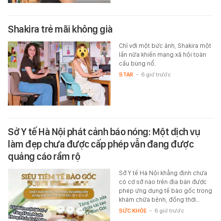
Shakira trẻ mãi không già
Chỉ với một bức ảnh, Shakira một
lần nữa khiến mạng xã hội toàn
cầu bùng nổ.
STAR
-
6 giờ trước
Sở Y tế Hà Nội phát cảnh báo nóng: Một dịch vụ
làm đẹp chưa được cấp phép vẫn đang được
quảng cáo rầm rộ
Sở Y tế Hà Nội khẳng định chưa
có cơ sở nào trên địa bàn được
phép ứng dụng tế bào gốc trong
khám chữa bệnh, đồng thời…
SỨC KHỎE
-
6 giờ trước