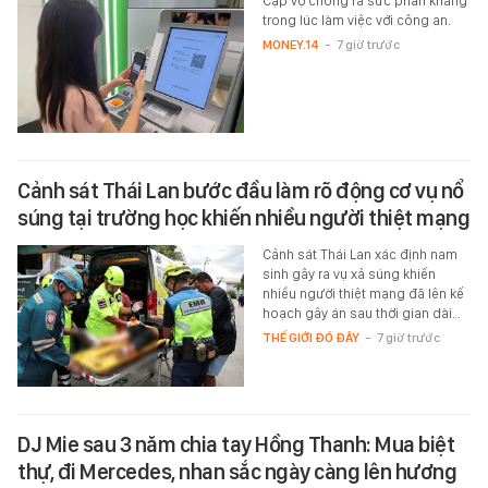
Cặp vợ chồng ra sức phản kháng
trong lúc làm việc với công an.
MONEY.14
-
7 giờ trước
Cảnh sát Thái Lan bước đầu làm rõ động cơ vụ nổ
súng tại trường học khiến nhiều người thiệt mạng
Cảnh sát Thái Lan xác định nam
sinh gây ra vụ xả súng khiến
nhiều người thiệt mạng đã lên kế
hoạch gây án sau thời gian dài…
THẾ GIỚI ĐÓ ĐÂY
-
7 giờ trước
DJ Mie sau 3 năm chia tay Hồng Thanh: Mua biệt
thự, đi Mercedes, nhan sắc ngày càng lên hương