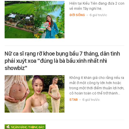
Hiện tại Kiều Tiên đang đưa 2 con
về miền Tây nghỉ hè.
ĐỜI SỐNG
-
6 giờ trước
Nữ ca sĩ rạng rỡ khoe bụng bầu 7 tháng, dân tình
phải xuýt xoa "đúng là bà bầu xinh nhất nhì
showbiz"
Không ít khán giả cho rằng nếu ra
mắt ở một công ty lớn hơn hoặc
trong một thời điểm thuận lợi hơn,
cô hoàn toàn có thể trở thành…
STAR
-
6 giờ trước