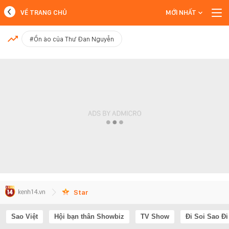
VỀ TRANG CHỦ
MỚI NHẤT
MỚI NHẤT
#Ồn ào của Thư Đan Nguyễn
Xem thêm
Star
Sao Việt
Hội bạn thân Showbiz
TV Show
Đi Soi Sao Đi