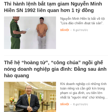
Thi hành lệnh bắt tạm giam Nguyễn Minh
Hiền SN 1992 liên quan hơn 1 tỷ đồng
Nguyễn Minh Hiền bị bắt về tội
"Lừa đảo chiếm đoạt tài sản".
XÃ HỘI
-
6 giờ trước
Thế hệ “hoàng tử”, “công chúa” ngồi ghế
nóng doanh nghiệp gia đình: Đằng sau ánh
hào quang
Khi doanh nghiệp có những tính
toán riêng và cần giữ kín trong
phạm vi gia đình, ưu tiên lớn
nhất là “người nhà” chứ không…
XÃ HỘI
-
6 giờ trước