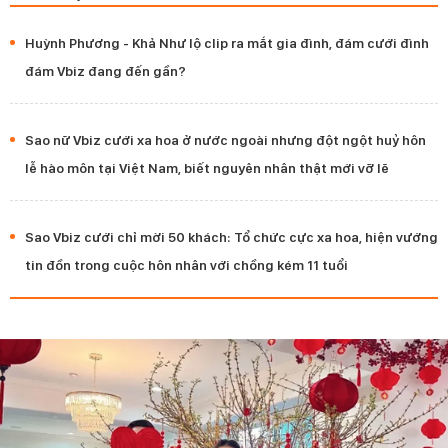
Huỳnh Phương - Khả Như lộ clip ra mắt gia đình, đám cưới đình
đám Vbiz đang đến gần?
Sao nữ Vbiz cưới xa hoa ở nước ngoài nhưng đột ngột huỷ hôn
lễ hào môn tại Việt Nam, biết nguyên nhân thật mới vỡ lẽ
Sao Vbiz cưới chỉ mời 50 khách: Tổ chức cực xa hoa, hiện vướng
tin đồn trong cuộc hôn nhân với chồng kém 11 tuổi