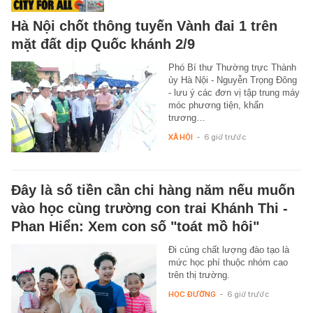
Hà Nội chốt thông tuyến Vành đai 1 trên
mặt đất dịp Quốc khánh 2/9
Phó Bí thư Thường trực Thành
ủy Hà Nội - Nguyễn Trọng Đông
- lưu ý các đơn vị tập trung máy
móc phương tiện, khẩn
trương…
XÃ HỘI
-
6 giờ trước
Đây là số tiền cần chi hàng năm nếu muốn
vào học cùng trường con trai Khánh Thi -
Phan Hiển: Xem con số "toát mồ hôi"
Đi cùng chất lượng đào tạo là
mức học phí thuộc nhóm cao
trên thị trường.
HỌC ĐƯỜNG
-
6 giờ trước