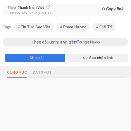
Theo
Thanh Niên Việt
Copy link
08/05/2025 17:12 (GMT +7)
Tags
Tin Tức Sao Việt
Phạm Hương
Giải Trí
Theo dõi Kenh14.vn trên
Chia sẻ
Sao chép link
CÙNG MỤC
ĐANG HOT