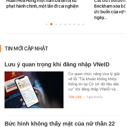
Huấn Hoa Hồng một năm ba lần bị xử
Cắt đứt với bố m
phạt hành chính, một lần đi cai nghiện
Beckham xóa bỏ k
ức buồn của vợ v
ngày…
TIN MỚI CẬP NHẬT
Lưu ý quan trọng khi đăng nhập VNeID
Cơ quan chức năng vừa lý giải
về lỗi "Tài khoản không khớp
thông tin tại Cơ sở dữ liệu dân
cư" khi đăng nhập VNeID và…
TEK-LIFE
-
7 giờ trước
Bức hình không thấy mặt của nữ thần 22