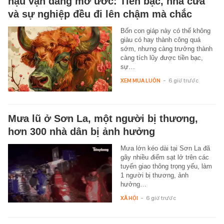
hậu vận đáng mơ ước: Tiền bạc, nhà cửa
và sự nghiệp đều đi lên chậm mà chắc
Bốn con giáp này có thể không
giàu có hay thành công quá
sớm, nhưng càng trưởng thành
càng tích lũy được tiền bạc,
sự…
XEM MUA LUÔN
-
6 giờ trước
Mưa lũ ở Sơn La, một người bị thương,
hơn 300 nhà dân bị ảnh hưởng
Mưa lớn kéo dài tại Sơn La đã
gây nhiều điểm sạt lở trên các
tuyến giao thông trọng yếu, làm
1 người bị thương, ảnh
hưởng…
XÃ HỘI
-
6 giờ trước