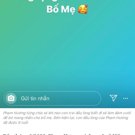
Phạm Hương từng chia sẻ khi nào con trai đầu lòng biết đi sẽ làm đám cưới
để bé mang nhẫn cho bố mẹ. Đến hiện tại, con đầu lòng của Phạm Hương
đã được 6 tuổi