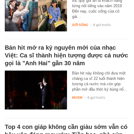
tốc quỳ gối an ủi khách hàng
từng nổi tiếng vào năm 2019.
Đến nay, cuộc sống của cô
gái…
ĐỜI SỐNG
-
6 giờ trước
Bản hit mở ra kỷ nguyên mới của nhạc
Việt: Ca sĩ thành hiện tượng được cả nước
gọi là "Anh Hai" gần 30 năm
Bản hit này không chỉ đưa một
chàng ca sĩ 22 tuổi thành hiện
tượng cả nước mà còn góp
phần mở đầu thời kỳ bùng nổ…
MUSIK
-
6 giờ trước
Top 4 con giáp không cần giàu sớm vẫn có