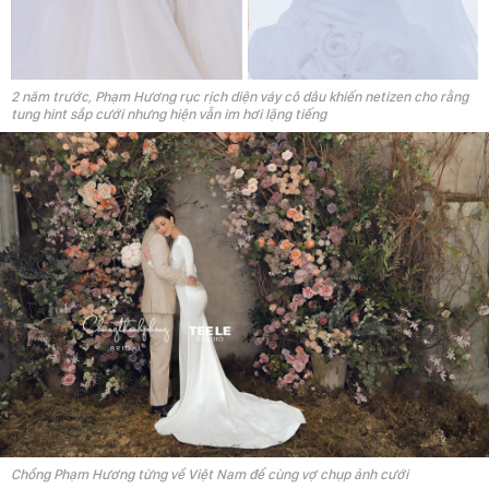
2 năm trước, Phạm Hương rục rịch diện váy cô dâu khiến netizen cho rằng
tung hint sắp cưới nhưng hiện vẫn im hơi lặng tiếng
Chồng Phạm Hương từng về Việt Nam để cùng vợ chụp ảnh cưới