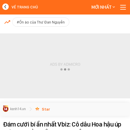
MỚI NHẤT
VỀ TRANG CHỦ
MỚI NHẤT
#Ồn ào của Thư Đan Nguyễn
Xem thêm
Star
Đám cưới bí ẩn nhất Vbiz: Cô dâu Hoa hậu úp