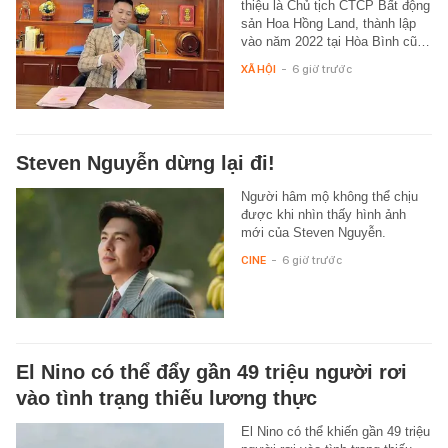
thiệu là Chủ tịch CTCP Bất động
sản Hoa Hồng Land, thành lập
vào năm 2022 tại Hòa Bình cũ…
XÃ HỘI
-
6 giờ trước
Steven Nguyễn dừng lại đi!
Người hâm mộ không thể chịu
được khi nhìn thấy hình ảnh
mới của Steven Nguyễn.
CINE
-
6 giờ trước
El Nino có thể đẩy gần 49 triệu người rơi
vào tình trạng thiếu lương thực
El Nino có thể khiến gần 49 triệu