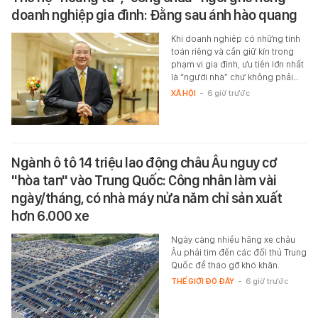
doanh nghiệp gia đình: Đằng sau ánh hào quang
Khi doanh nghiệp có những tính
toán riêng và cần giữ kín trong
phạm vi gia đình, ưu tiên lớn nhất
là “người nhà” chứ không phải…
XÃ HỘI
-
6 giờ trước
Ngành ô tô 14 triệu lao động châu Âu nguy cơ
"hòa tan" vào Trung Quốc: Công nhân làm vài
ngày/tháng, có nhà máy nửa năm chỉ sản xuất
hơn 6.000 xe
Ngày càng nhiều hãng xe châu
Âu phải tìm đến các đối thủ Trung
Quốc để tháo gỡ khó khăn.
THẾ GIỚI ĐÓ ĐÂY
-
6 giờ trước