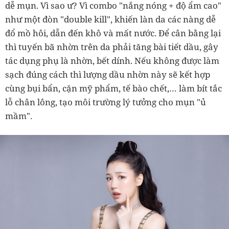
dễ mụn. Vì sao ư? Vì combo "nắng nóng + độ ẩm cao"
như một đòn "double kill", khiến làn da các nàng dễ
đổ mồ hôi, dẫn đến khô và mất nước. Để cân bằng lại
thì tuyến bã nhờn trên da phải tăng bài tiết dầu, gây
tác dụng phụ là nhờn, bết dính. Nếu không được làm
sạch đúng cách thì lượng dầu nhờn này sẽ kết hợp
cùng bụi bẩn, cặn mỹ phẩm, tế bào chết,… làm bít tắc
lỗ chân lông, tạo môi trường lý tưởng cho mụn "ủ
mầm".