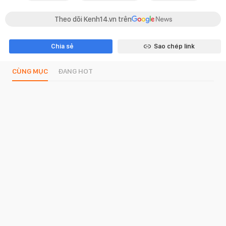
Theo dõi Kenh14.vn trên
Chia sẻ
Sao chép link
CÙNG MỤC
ĐANG HOT