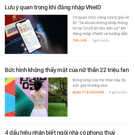
Lưu ý quan trọng khi đăng nhập VNeID
Cơ quan chức năng vừa lý giải về
lỗi "Tài khoản không khớp thông
tin tại Cơ sở dữ liệu dân cư" khi
đăng nhập VNeID và hướng dẫn…
TEK-LIFE
-
7 giờ trước
Bức hình không thấy mặt của nữ thần 22 triệu fan
Bóng lưng của mỹ nhân này đủ
sức gây thương nhớ.
BEAUTY & FASHION
-
6 giờ trước
4 dấu hiệu nhận biết ngôi nhà có phong thuỷ