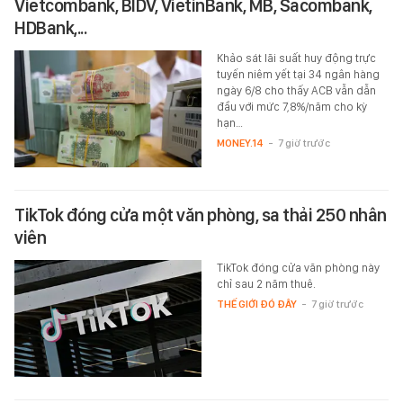
Vietcombank, BIDV, VietinBank, MB, Sacombank,
HDBank,...
Khảo sát lãi suất huy động trực
tuyến niêm yết tại 34 ngân hàng
ngày 6/8 cho thấy ACB vẫn dẫn
đầu với mức 7,8%/năm cho kỳ
hạn…
MONEY.14
-
7 giờ trước
TikTok đóng cửa một văn phòng, sa thải 250 nhân
viên
TikTok đóng cửa văn phòng này
chỉ sau 2 năm thuê.
THẾ GIỚI ĐÓ ĐÂY
-
7 giờ trước