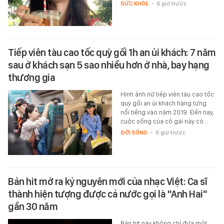
SỨC KHỎE
-
6 giờ trước
Tiếp viên tàu cao tốc quỳ gối 1h an ủi khách: 7 năm
sau ở khách sạn 5 sao nhiều hơn ở nhà, bay hạng
thương gia
Hình ảnh nữ tiếp viên tàu cao tốc
quỳ gối an ủi khách hàng từng
nổi tiếng vào năm 2019. Đến nay,
cuộc sống của cô gái này có…
ĐỜI SỐNG
-
6 giờ trước
Bản hit mở ra kỷ nguyên mới của nhạc Việt: Ca sĩ
thành hiện tượng được cả nước gọi là "Anh Hai"
gần 30 năm
Bản hit này không chỉ đưa một