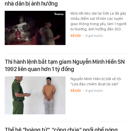
nhà dân bị ảnh hưởng
Mưa lớn kéo dài tại Sơn La đã gây
nhiều điểm sạt lở trên các tuyến
giao thông trọng yếu, làm 1 người
bị thương, ảnh hưởng đến 303…
XÃ HỘI
-
6 giờ trước
Thi hành lệnh bắt tạm giam Nguyễn Minh Hiền SN
1992 liên quan hơn 1 tỷ đồng
Nguyễn Minh Hiền bị bắt về tội
"Lừa đảo chiếm đoạt tài sản".
XÃ HỘI
-
6 giờ trước
Thế hệ “hoàng tử”, “công chúa” ngồi ghế nóng