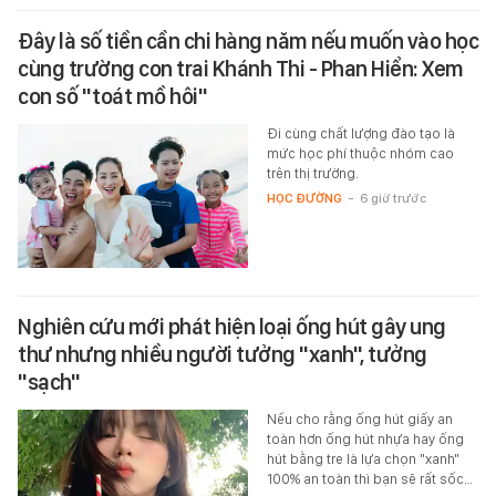
Đây là số tiền cần chi hàng năm nếu muốn vào học
cùng trường con trai Khánh Thi - Phan Hiển: Xem
con số "toát mồ hôi"
Đi cùng chất lượng đào tạo là
mức học phí thuộc nhóm cao
trên thị trường.
HỌC ĐƯỜNG
-
6 giờ trước
Nghiên cứu mới phát hiện loại ống hút gây ung
thư nhưng nhiều người tưởng "xanh", tưởng
"sạch"
Nếu cho rằng ống hút giấy an
toàn hơn ống hút nhựa hay ống
hút bằng tre là lựa chọn "xanh"
100% an toàn thì bạn sẽ rất sốc…