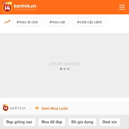
MỚI NHẤT
#mẹo đi chợ
#mẹo vặt
#chơi cây cảnh
Xem thêm
Xem Mua Luôn
Đẹp giống sao
Mua để đẹp
Đồ gia dụng
Deal xịn