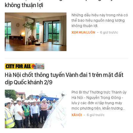
không thuận lợi
Những dấu hiệu này trong nhà có
thể báo hiệu nguồn năng lượng
không thuận lợi.
XEM MUA LUÔN
-
6 giờ trước
Hà Nội chốt thông tuyến Vành đai 1 trên mặt đất
dịp Quốc khánh 2/9
Phó Bí thư Thường trực Thành ủy
Hà Nội - Nguyễn Trọng Đông -
lưu ý các đơn vị tập trung máy
móc phương tiện, khẩn trương…
XÃ HỘI
-
6 giờ trước