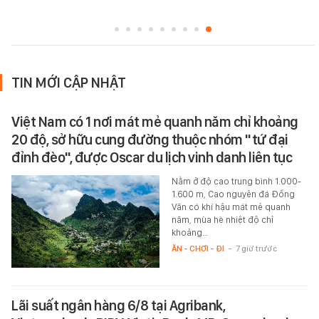
TIN MỚI CẬP NHẬT
Việt Nam có 1 nơi mát mẻ quanh năm chỉ khoảng
20 độ, sở hữu cung đường thuộc nhóm "tứ đại
đỉnh đèo", được Oscar du lịch vinh danh liên tục
Nằm ở độ cao trung bình 1.000-
1.600 m, Cao nguyên đá Đồng
Văn có khí hậu mát mẻ quanh
năm, mùa hè nhiệt độ chỉ
khoảng…
ĂN - CHƠI - ĐI
-
7 giờ trước
Lãi suất ngân hàng 6/8 tại Agribank,