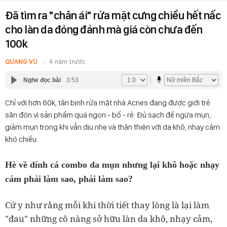
Đã tìm ra "chân ái" rửa mặt cưng chiều hết nấc
cho làn da đỏng đảnh mà giá còn chưa đến
100k
QUANG VŨ
4 năm trước
Nghe đọc bài
3:53
Chỉ với hơn 60k, tân binh rửa mặt nhà Acnes đang được giới trẻ
săn đón vì sản phẩm quá ngon - bổ - rẻ: Đủ sạch để ngừa mụn,
giảm mụn trong khi vẫn dịu nhẹ và thân thiện với da khô, nhạy cảm
khó chiều.
Hè về dính cả combo da mụn nhưng lại khô hoặc nhạy
cảm phải làm sao, phải làm sao?
Cứ y như rằng mỗi khi thời tiết thay lòng là lại làm
"đau" những cô nàng sở hữu làn da khô, nhạy cảm,