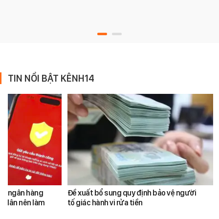
TIN NỔI BẬT KÊNH14
ản ngân hàng
Đề xuất bổ sung quy định bảo vệ người
i dân nên làm
tố giác hành vi rửa tiền