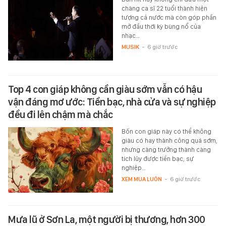
chàng ca sĩ 22 tuổi thành hiện
tượng cả nước mà còn góp phần
mở đầu thời kỳ bùng nổ của
nhạc…
MUSIK
-
6 giờ trước
Top 4 con giáp không cần giàu sớm vẫn có hậu
vận đáng mơ ước: Tiền bạc, nhà cửa và sự nghiệp
đều đi lên chậm mà chắc
Bốn con giáp này có thể không
giàu có hay thành công quá sớm,
nhưng càng trưởng thành càng
tích lũy được tiền bạc, sự
nghiệp…
XEM MUA LUÔN
-
6 giờ trước
Mưa lũ ở Sơn La, một người bị thương, hơn 300