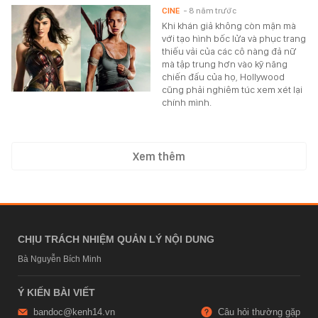
CINE
- 8 năm trước
Khi khán giả không còn mặn mà
với tạo hình bốc lửa và phục trang
thiếu vải của các cô nàng đả nữ
mà tập trung hơn vào kỹ năng
chiến đấu của họ, Hollywood
cũng phải nghiêm túc xem xét lại
chính mình.
Xem thêm
CHỊU TRÁCH NHIỆM QUẢN LÝ NỘI DUNG
Bà Nguyễn Bích Minh
Ý KIẾN BÀI VIẾT
bandoc@kenh14.vn
Câu hỏi thường gặp