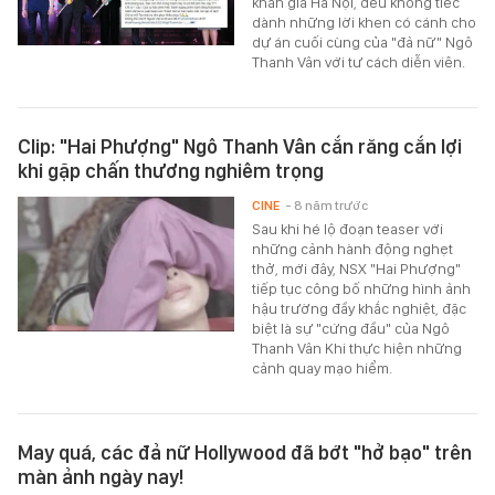
khán giả Hà Nội, đều không tiếc
dành những lời khen có cánh cho
dự án cuối cùng của "đả nữ" Ngô
Thanh Vân với tư cách diễn viên.
Clip: "Hai Phượng" Ngô Thanh Vân cắn răng cắn lợi
khi gặp chấn thương nghiêm trọng
CINE
- 8 năm trước
Sau khi hé lộ đoạn teaser với
những cảnh hành động nghẹt
thở, mới đây, NSX "Hai Phượng"
tiếp tục công bố những hình ảnh
hậu trường đầy khắc nghiệt, đặc
biệt là sự "cứng đầu" của Ngô
Thanh Vân Khi thực hiện những
cảnh quay mạo hiểm.
May quá, các đả nữ Hollywood đã bớt "hở bạo" trên
màn ảnh ngày nay!