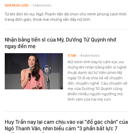
XEM MUA LUÔN
- 1 năm trước
Từ khi đón tin vui, Ngô Thanh Vân đã chọn cho mình phong cách thời
trang đơn giản, thoải mái nhưng vẫn đầy nữ tính.
Nhận bằng tiến sĩ của Mỹ, Dương Tử Quỳnh nhớ
ngay đến mẹ
STAR
- 4 năm trước
Nữ minh tinh bày tỏ cảm xúc vui
mừng khi nhận bằng tiến sĩ nghệ
thuật danh dự từ Viện phim Mỹ
ngày 13-8 và chia sẻ về chuyện
đời, chuyện nghề. Câu chuyện về
mẹ của Dương Tử Quỳnh cũng
khiến nhiều người ngưỡng mộ
tình cảm của hai mẹ con.
Huy Trần nay lại cam chịu vào vai "đồ gác chân" của
Ngô Thanh Vân, nhìn biểu cảm "3 phần bất lực 7