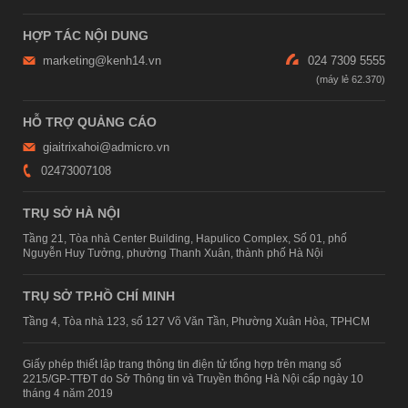
HỢP TÁC NỘI DUNG
marketing@kenh14.vn
024 7309 5555
HỖ TRỢ QUẢNG CÁO
giaitrixahoi@admicro.vn
02473007108
TRỤ SỞ HÀ NỘI
Tầng 21, Tòa nhà Center Building, Hapulico Complex, Số 01, phố
Nguyễn Huy Tưởng, phường Thanh Xuân, thành phố Hà Nội
TRỤ SỞ TP.HỒ CHÍ MINH
Tầng 4, Tòa nhà 123, số 127 Võ Văn Tần, Phường Xuân Hòa, TPHCM
Giấy phép thiết lập trang thông tin điện tử tổng hợp trên mạng số
2215/GP-TTĐT do Sở Thông tin và Truyền thông Hà Nội cấp ngày 10
tháng 4 năm 2019