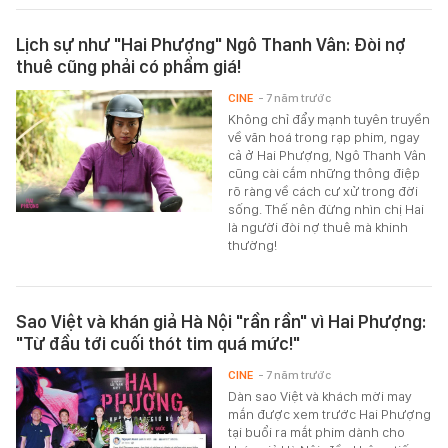
Lịch sự như "Hai Phượng" Ngô Thanh Vân: Đòi nợ
thuê cũng phải có phẩm giá!
CINE
- 7 năm trước
Không chỉ đẩy mạnh tuyên truyền
về văn hoá trong rạp phim, ngay
cả ở Hai Phượng, Ngô Thanh Vân
cũng cài cắm những thông điệp
rõ ràng về cách cư xử trong đời
sống. Thế nên đừng nhìn chị Hai
là người đòi nợ thuê mà khinh
thường!
Sao Việt và khán giả Hà Nội "rần rần" vì Hai Phượng:
"Từ đầu tới cuối thót tim quá mức!"
CINE
- 7 năm trước
Dàn sao Việt và khách mời may
mắn được xem trước Hai Phượng
tại buổi ra mắt phim dành cho