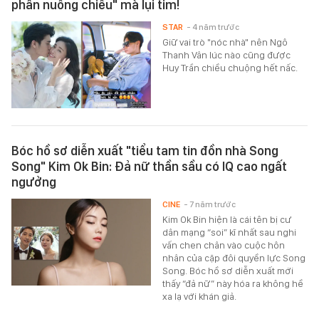
phần nuông chiều" mà lụi tim!
STAR
- 4 năm trước
Giữ vai trò "nóc nhà" nên Ngô
Thanh Vân lúc nào cũng được
Huy Trần chiều chuộng hết nấc.
Bóc hồ sơ diễn xuất "tiểu tam tin đồn nhà Song
Song" Kim Ok Bin: Đả nữ thần sầu có IQ cao ngất
ngưởng
CINE
- 7 năm trước
Kim Ok Bin hiện là cái tên bị cư
dân mạng “soi” kĩ nhất sau nghi
vấn chen chân vào cuộc hôn
nhân của cặp đôi quyền lực Song
Song. Bóc hồ sơ diễn xuất mới
thấy “đả nữ” này hóa ra không hề
xa lạ với khán giả.