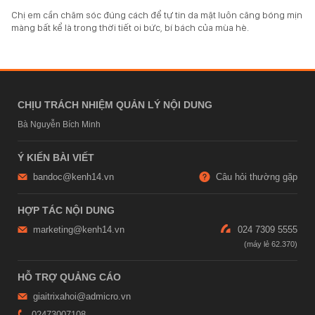
Chị em cần chăm sóc đúng cách để tự tin da mặt luôn căng bóng mịn
màng bất kể là trong thời tiết oi bức, bí bách của mùa hè.
CHỊU TRÁCH NHIỆM QUẢN LÝ NỘI DUNG
Bà Nguyễn Bích Minh
Ý KIẾN BÀI VIẾT
bandoc@kenh14.vn
Câu hỏi thường gặp
HỢP TÁC NỘI DUNG
marketing@kenh14.vn
024 7309 5555
HỖ TRỢ QUẢNG CÁO
giaitrixahoi@admicro.vn
02473007108