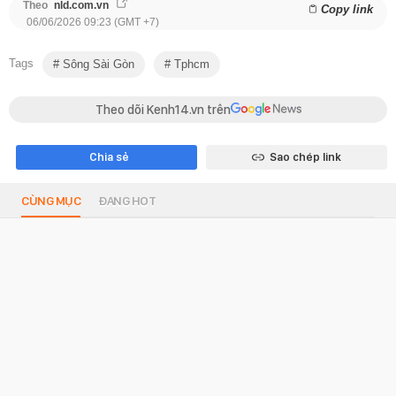
Theo
nld.com.vn
Copy link
06/06/2026 09:23 (GMT +7)
Tags
Sông Sài Gòn
Tphcm
Theo dõi Kenh14.vn trên
Chia sẻ
Sao chép link
CÙNG MỤC
ĐANG HOT