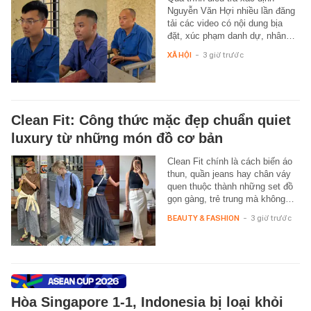
Nguyễn Văn Hợi nhiều lần đăng
tải các video có nội dung bịa
đặt, xúc phạm danh dự, nhân…
XÃ HỘI
-
3 giờ trước
Clean Fit: Công thức mặc đẹp chuẩn quiet
luxury từ những món đồ cơ bản
Clean Fit chính là cách biến áo
thun, quần jeans hay chân váy
quen thuộc thành những set đồ
gọn gàng, trẻ trung mà không…
BEAUTY & FASHION
-
3 giờ trước
Hòa Singapore 1-1, Indonesia bị loại khỏi