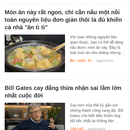
Món ăn này rất ngon, chỉ cần nấu một nồi
toàn nguyên liệu đơn giản thôi là đủ khiến
cả nhà "ăn tì tì"
Với toàn những nguyên liệu
quen thuộc, bạn có thể dễ dàng
nấu được món ăn này. Đây là
một món ăn nhẹ nhàng nhưng…
ĂN - CHƠI - ĐI
-
4 giờ trước
Bill Gates cay đắng thừa nhận sai lầm lớn
nhất cuộc đời
Sau hơn nửa thế kỷ gắn với
những thành công vang dội, Bill
Gates cho biết điều khiến ông
hối tiếc nhất lại không liên…
TEK-LIFE
-
4 giờ trước