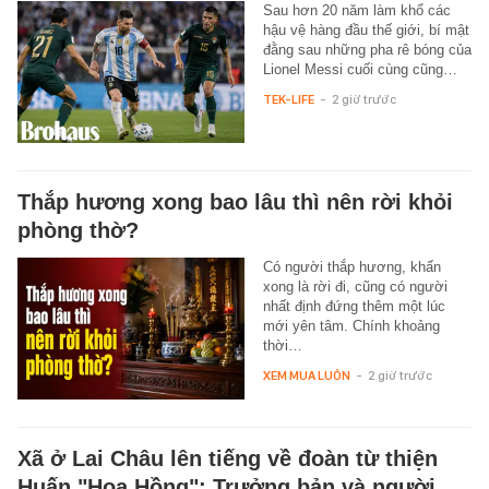
Sau hơn 20 năm làm khổ các
hậu vệ hàng đầu thế giới, bí mật
đằng sau những pha rê bóng của
Lionel Messi cuối cùng cũng…
TEK-LIFE
-
2 giờ trước
Thắp hương xong bao lâu thì nên rời khỏi
phòng thờ?
Có người thắp hương, khấn
xong là rời đi, cũng có người
nhất định đứng thêm một lúc
mới yên tâm. Chính khoảng
thời…
XEM MUA LUÔN
-
2 giờ trước
Xã ở Lai Châu lên tiếng về đoàn từ thiện
Huấn "Hoa Hồng": Trưởng bản và người