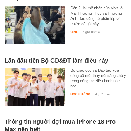
Đến 2 đại mỹ nhân của Vbiz là
Mai Phương Thúy và Phương
Anh Đào cũng có phần lép vế
trước cô gái này.
CINE
-
4 giờ trước
Lần đầu tiên Bộ GD&ĐT làm điều này
Bộ Giáo dục và Đào tạo vừa
công bố một thay đổi đáng chú ý
trong công tác điều hành năm
học.
HỌC ĐƯỜNG
-
4 giờ trước
Thông tin người đợi mua iPhone 18 Pro
Max nên biết