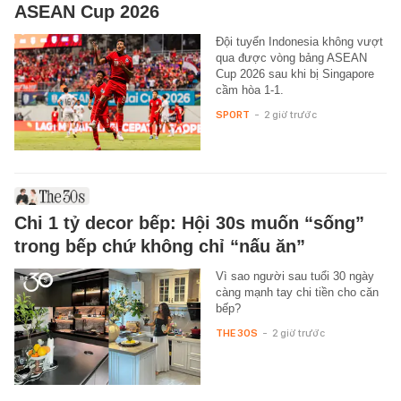
ASEAN Cup 2026
Đội tuyển Indonesia không vượt
qua được vòng bảng ASEAN
Cup 2026 sau khi bị Singapore
cầm hòa 1-1.
SPORT
-
2 giờ trước
Chi 1 tỷ decor bếp: Hội 30s muốn “sống”
trong bếp chứ không chỉ “nấu ăn”
Vì sao người sau tuổi 30 ngày
càng mạnh tay chi tiền cho căn
bếp?
THE 30S
-
2 giờ trước