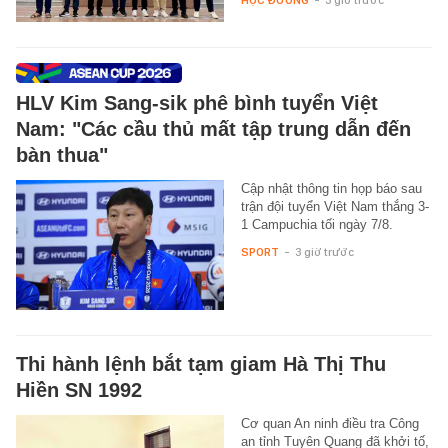
HỌC ĐƯỜNG
-
3 giờ trước
HLV Kim Sang-sik phê bình tuyển Việt
Nam: "Các cầu thủ mất tập trung dẫn đến
bàn thua"
Cập nhật thông tin họp báo sau
trận đội tuyển Việt Nam thắng 3-
1 Campuchia tối ngày 7/8.
SPORT
-
3 giờ trước
Thi hành lệnh bắt tạm giam Hà Thị Thu
Hiền SN 1992
Cơ quan An ninh điều tra Công
an tỉnh Tuyên Quang đã khởi tố,