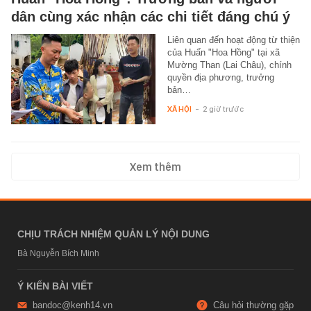
dân cùng xác nhận các chi tiết đáng chú ý
Liên quan đến hoạt động từ thiện
của Huấn "Hoa Hồng" tại xã
Mường Than (Lai Châu), chính
quyền địa phương, trưởng
bản…
XÃ HỘI
-
2 giờ trước
Xem thêm
CHỊU TRÁCH NHIỆM QUẢN LÝ NỘI DUNG
Bà Nguyễn Bích Minh
Ý KIẾN BÀI VIẾT
bandoc@kenh14.vn
Câu hỏi thường gặp