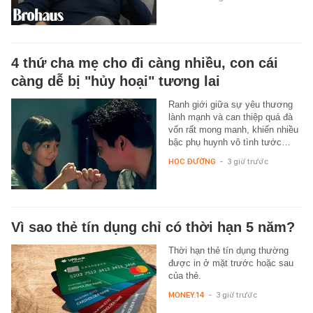
4 thứ cha mẹ cho đi càng nhiều, con cái
càng dễ bị "hủy hoại" tương lai
Ranh giới giữa sự yêu thương
lành mạnh và can thiệp quá đà
vốn rất mong manh, khiến nhiều
bậc phụ huynh vô tình tước…
HỌC ĐƯỜNG
-
3 giờ trước
Vì sao thẻ tín dụng chỉ có thời hạn 5 năm?
Thời hạn thẻ tín dụng thường
được in ở mặt trước hoặc sau
của thẻ.
MONEY.14
-
3 giờ trước