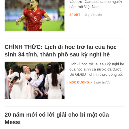
vào lưới Campuchia cho người
hâm mộ Việt Nam.
SPORT
-
2 giờ trước
CHÍNH THỨC: Lịch đi học trở lại của học
sinh 34 tỉnh, thành phố sau kỳ nghỉ hè
Lịch đi học trở lại sau kỳ nghỉ hè
của học sinh cả nước đã được
Bộ GD&ĐT chính thức công bố.
HỌC ĐƯỜNG
-
2 giờ trước
20 năm mới có lời giải cho bí mật của
Messi