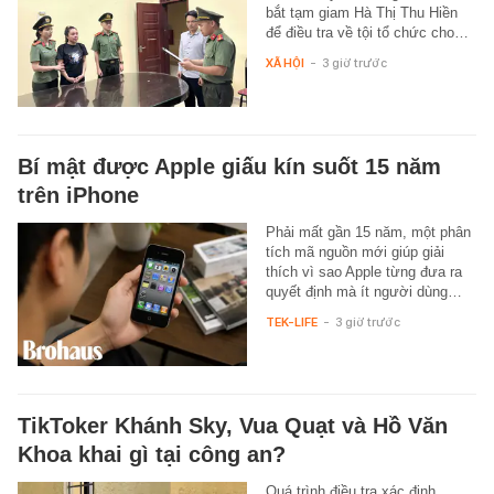
bắt tạm giam Hà Thị Thu Hiền
để điều tra về tội tổ chức cho…
XÃ HỘI
-
3 giờ trước
Bí mật được Apple giấu kín suốt 15 năm
trên iPhone
Phải mất gần 15 năm, một phân
tích mã nguồn mới giúp giải
thích vì sao Apple từng đưa ra
quyết định mà ít người dùng…
TEK-LIFE
-
3 giờ trước
TikToker Khánh Sky, Vua Quạt và Hồ Văn
Khoa khai gì tại công an?
Quá trình điều tra xác định