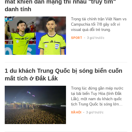
mắt khiến dân mạng thi nhau "truy tìm"
danh tính
Trọng tài chính trận Việt Nam vs
Campuchia tối 7/8 gây sốt vì
visual quá đỗi trẻ trung.
SPORT
-
3 giờ trước
1 du khách Trung Quốc bị sóng biển cuốn
mất tích ở Đắk Lắk
Trong lúc đứng gần mép nước
tại bãi biển Tuy Hòa (tỉnh Đắk
Lắk), một nam du khách quốc
tịch Trung Quốc bị sóng lớn…
XÃ HỘI
-
3 giờ trước