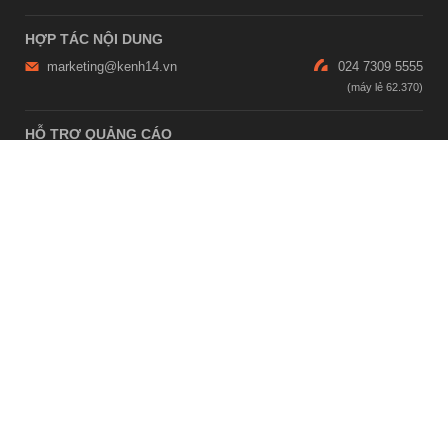
HỢP TÁC NỘI DUNG
marketing@kenh14.vn
024 7309 5555
HỖ TRỢ QUẢNG CÁO
giaitrixahoi@admicro.vn
02473007108
TRỤ SỞ HÀ NỘI
Tầng 21, Tòa nhà Center Building, Hapulico Complex, Số 01, phố
Nguyễn Huy Tưởng, phường Thanh Xuân, thành phố Hà Nội
TRỤ SỞ TP.HỒ CHÍ MINH
Tầng 4, Tòa nhà 123, số 127 Võ Văn Tần, Phường Xuân Hòa, TPHCM
Giấy phép thiết lập trang thông tin điện tử tổng hợp trên mạng số
2215/GP-TTĐT do Sở Thông tin và Truyền thông Hà Nội cấp ngày 10
tháng 4 năm 2019