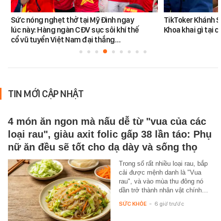
Sức nóng nghẹt thở tại Mỹ Đình ngay
TikToker Khánh S
lúc này: Hàng ngàn CĐV sục sôi khí thế
Khoa khai gì tại 
cổ vũ tuyển Việt Nam đại thắng…
TIN MỚI CẬP NHẬT
4 món ăn ngon mà nấu dễ từ "vua của các
loại rau", giàu axit folic gấp 38 lần táo: Phụ
nữ ăn đều sẽ tốt cho dạ dày và sống thọ
Trong số rất nhiều loại rau, bắp
cải được mệnh danh là "Vua
rau", và vào mùa thu đông nó
dần trở thành nhân vật chính…
SỨC KHỎE
-
6 giờ trước