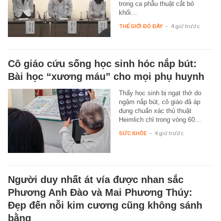
trong ca phẫu thuật cắt bỏ
khối…
THẾ GIỚI ĐÓ ĐÂY
-
4 giờ trước
Cô giáo cứu sống học sinh hóc nắp bút:
Bài học “xương máu” cho mọi phụ huynh
Thấy học sinh bị ngạt thở do
ngậm nắp bút, cô giáo đã áp
dụng chuẩn xác thủ thuật
Heimlich chỉ trong vòng 60…
SỨC KHỎE
-
4 giờ trước
Người duy nhất át vía được nhan sắc
Phương Anh Đào và Mai Phương Thúy:
Đẹp đến nỗi kim cương cũng không sánh
bằng