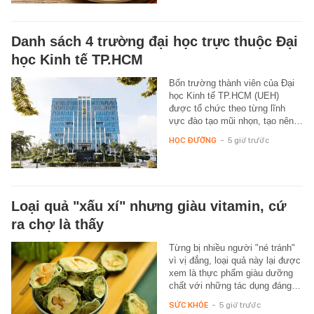
Danh sách 4 trường đại học trực thuộc Đại
học Kinh tế TP.HCM
Bốn trường thành viên của Đại
học Kinh tế TP.HCM (UEH)
được tổ chức theo từng lĩnh
vực đào tạo mũi nhọn, tạo nên…
HỌC ĐƯỜNG
-
5 giờ trước
Loại quả "xấu xí" nhưng giàu vitamin, cứ
ra chợ là thấy
Từng bị nhiều người "né tránh"
vì vị đắng, loại quả này lại được
xem là thực phẩm giàu dưỡng
chất với những tác dụng đáng…
SỨC KHỎE
-
5 giờ trước