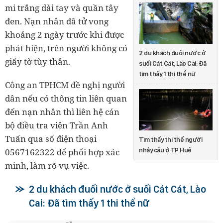
mi trắng dài tay và quần tây
đen. Nạn nhân đã tử vong
khoảng 2 ngày trước khi được
phát hiện, trên người không có
2 du khách đuối nước ở
giấy tờ tùy thân.
suối Cát Cát, Lào Cai: Đã
tìm thấy 1 thi thể nữ
Công an TPHCM đề nghị người
dân nếu có thông tin liên quan
đến nạn nhân thì liên hệ cán
bộ điều tra viên Trần Anh
Tuấn qua số điện thoại
Tìm thấy thi thể người
0567162322 để phối hợp xác
nhảy cầu ở TP Huế
minh, làm rõ vụ việc.
2 du khách đuối nước ở suối Cát Cát, Lào
Cai: Đã tìm thấy 1 thi thể nữ