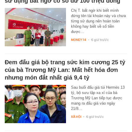
sử dụng bất ngờ có số dư 100 triệu đồng
Chị T. bất ngờ khi biết mình
đứng tên tài khoản này và chưa
từng sử dụng nên hoàn toàn
không hay biết về số tiền
được…
MONEY.14
-
6 giờ trước
Đem đấu giá bộ trang sức kim cương 25 tỷ
của bà Trương Mỹ Lan: Mất hết hóa đơn
nhưng món đắt nhất giá 9,4 tỷ
Sau buổi đấu giá túi Hermès 13
tỷ, bộ sưu tập xa xỉ của bà
Trương Mỹ Lan tiếp tục được
mang ra đấu giá vào ngày
21/8…
XÃ HỘI
-
6 giờ trước