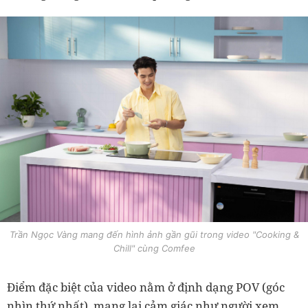
Trần Ngọc Vàng mang đến hình ảnh gần gũi trong video "Cooking &
Chill" cùng Comfee
Điểm đặc biệt của video nằm ở định dạng POV (góc
nhìn thứ nhất), mang lại cảm giác như người xem