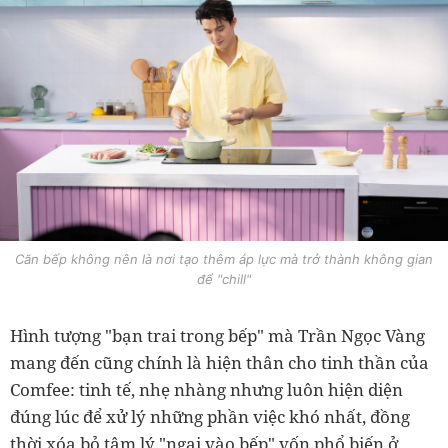
Căn bếp không nên là nơi tạo thêm áp lực mà trở thành không gian
để "chill"
Hình tượng "bạn trai trong bếp" mà Trần Ngọc Vàng
mang đến cũng chính là hiện thân cho tinh thần của
Comfee: tinh tế, nhẹ nhàng nhưng luôn hiện diện
đúng lúc để xử lý những phần việc khó nhất, đồng
thời xóa bỏ tâm lý "ngại vào bếp" vốn phổ biến ở