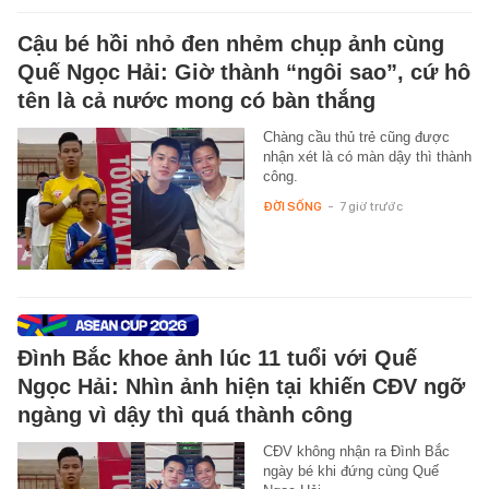
Cậu bé hồi nhỏ đen nhẻm chụp ảnh cùng
Quế Ngọc Hải: Giờ thành “ngôi sao”, cứ hô
tên là cả nước mong có bàn thắng
Chàng cầu thủ trẻ cũng được
nhận xét là có màn dậy thì thành
công.
ĐỜI SỐNG
-
7 giờ trước
Đình Bắc khoe ảnh lúc 11 tuổi với Quế
Ngọc Hải: Nhìn ảnh hiện tại khiến CĐV ngỡ
ngàng vì dậy thì quá thành công
CĐV không nhận ra Đình Bắc
ngày bé khi đứng cùng Quế