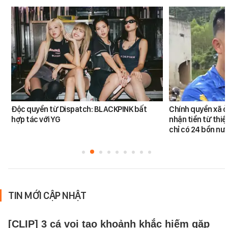
Độc quyền từ Dispatch: BLACKPINK bất
Chính quyền xã ở
hợp tác với YG
nhận tiền từ thi
chỉ có 24 bồn nư
TIN MỚI CẬP NHẬT
[CLIP] 3 cá voi tạo khoảnh khắc hiếm gặp