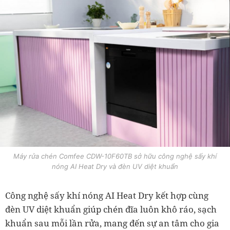
Máy rửa chén Comfee CDW-10F60TB sở hữu công nghệ sấy khí
nóng AI Heat Dry và đèn UV diệt khuẩn
Công nghệ sấy khí nóng AI Heat Dry kết hợp cùng
đèn UV diệt khuẩn giúp chén đĩa luôn khô ráo, sạch
khuẩn sau mỗi lần rửa, mang đến sự an tâm cho gia