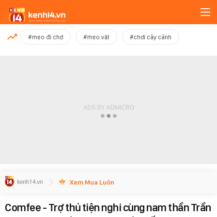
MỚI NHẤT
#mẹo đi chợ
#mẹo vặt
#chơi cây cảnh
Xem thêm
Xem Mua Luôn
Comfee - Trợ thủ tiện nghi cùng nam thần Trần