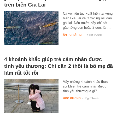
trên biển Gia Lai
Cá voi liên tục xuất hiện tại vùng
biển Gia Lai và được người dân
ghi lại. Nếu trước đây chỉ bắt
gặp từng con hoặc 2 con, lần…
ĂN - CHƠI - ĐI
-
7 giờ trước
4 khoảnh khắc giúp trẻ cảm nhận được
tình yêu thương: Chỉ cần 2 thôi là bố mẹ đã
làm rất tốt rồi
Vậy những khoảnh khắc thực
sự khiến trẻ cảm nhận được
tình yêu thương là gì?
HỌC ĐƯỜNG
-
7 giờ trước