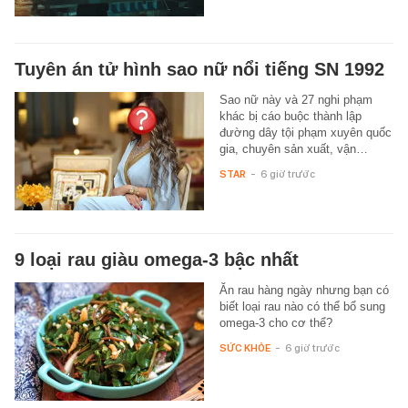
Tuyên án tử hình sao nữ nổi tiếng SN 1992
Sao nữ này và 27 nghi phạm
khác bị cáo buộc thành lập
đường dây tội phạm xuyên quốc
gia, chuyên sản xuất, vận…
STAR
-
6 giờ trước
9 loại rau giàu omega-3 bậc nhất
Ăn rau hàng ngày nhưng bạn có
biết loại rau nào có thể bổ sung
omega-3 cho cơ thể?
SỨC KHỎE
-
6 giờ trước