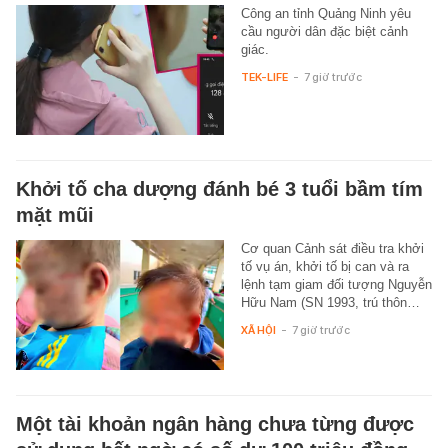
Công an tỉnh Quảng Ninh yêu
cầu người dân đặc biệt cảnh
giác.
TEK-LIFE
-
7 giờ trước
Khởi tố cha dượng đánh bé 3 tuổi bầm tím
mặt mũi
Cơ quan Cảnh sát điều tra khởi
tố vụ án, khởi tố bị can và ra
lệnh tạm giam đối tượng Nguyễn
Hữu Nam (SN 1993, trú thôn…
XÃ HỘI
-
7 giờ trước
Một tài khoản ngân hàng chưa từng được