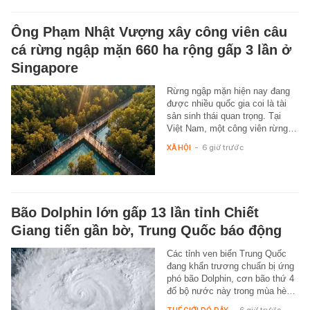
Ông Phạm Nhật Vượng xây công viên câu
cá rừng ngập mặn 660 ha rộng gấp 3 lần ở
Singapore
Rừng ngập mặn hiện nay đang
được nhiều quốc gia coi là tài
sản sinh thái quan trọng. Tại
Việt Nam, một công viên rừng…
XÃ HỘI
-
6 giờ trước
Bão Dolphin lớn gấp 13 lần tỉnh Chiết
Giang tiến gần bờ, Trung Quốc báo động
Các tỉnh ven biển Trung Quốc
đang khẩn trương chuẩn bị ứng
phó bão Dolphin, cơn bão thứ 4
đổ bộ nước này trong mùa hè…
THẾ GIỚI ĐÓ ĐÂY
-
6 giờ trước