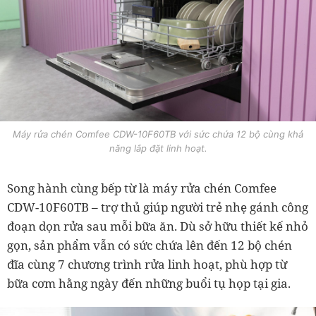
Máy rửa chén Comfee CDW-10F60TB với sức chứa 12 bộ cùng khả
năng lắp đặt linh hoạt.
Song hành cùng bếp từ là máy rửa chén Comfee
CDW-10F60TB – trợ thủ giúp người trẻ nhẹ gánh công
đoạn dọn rửa sau mỗi bữa ăn. Dù sở hữu thiết kế nhỏ
gọn, sản phẩm vẫn có sức chứa lên đến 12 bộ chén
đĩa cùng 7 chương trình rửa linh hoạt, phù hợp từ
bữa cơm hằng ngày đến những buổi tụ họp tại gia.