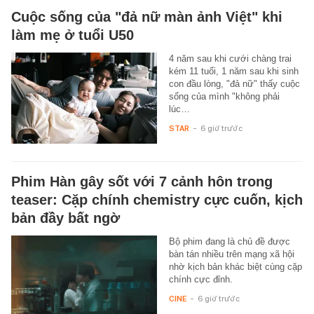
Cuộc sống của "đả nữ màn ảnh Việt" khi
làm mẹ ở tuổi U50
4 năm sau khi cưới chàng trai
kém 11 tuổi, 1 năm sau khi sinh
con đầu lòng, "đả nữ" thấy cuộc
sống của mình "không phải
lúc…
STAR
-
6 giờ trước
Phim Hàn gây sốt với 7 cảnh hôn trong
teaser: Cặp chính chemistry cực cuốn, kịch
bản đầy bất ngờ
Bộ phim đang là chủ đề được
bàn tán nhiều trên mạng xã hội
nhờ kịch bản khác biệt cùng cặp
chính cực đỉnh.
CINE
-
6 giờ trước