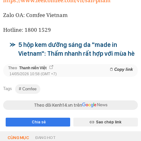
https://www.feelcomfee.com/vn/san-pham
Zalo OA: Comfee Vietnam
Hotline: 1800 1529
5 hộp kem dưỡng sáng da "made in
Vietnam": Thấm nhanh rất hợp với mùa hè
Theo
Thanh niên Việt
Copy link
14/05/2026 10:58 (GMT +7)
Tags
Comfee
Theo dõi Kenh14.vn trên
Chia sẻ
Sao chép link
CÙNG MỤC
ĐANG HOT