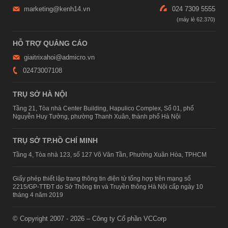
marketing@kenh14.vn
024 7309 5555
HỖ TRỢ QUẢNG CÁO
giaitrixahoi@admicro.vn
02473007108
TRỤ SỞ HÀ NỘI
Tầng 21, Tòa nhà Center Building, Hapulico Complex, Số 01, phố
Nguyễn Huy Tưởng, phường Thanh Xuân, thành phố Hà Nội
TRỤ SỞ TP.HỒ CHÍ MINH
Tầng 4, Tòa nhà 123, số 127 Võ Văn Tần, Phường Xuân Hòa, TPHCM
Giấy phép thiết lập trang thông tin điện tử tổng hợp trên mạng số
2215/GP-TTĐT do Sở Thông tin và Truyền thông Hà Nội cấp ngày 10
tháng 4 năm 2019
© Copyright 2007 - 2026 – Công ty Cổ phần VCCorp