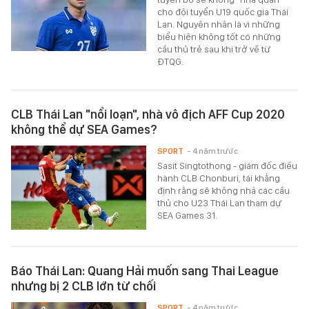
cho đội tuyển U19 quốc gia Thái
Lan. Nguyên nhân là vì những
biểu hiện không tốt có những
cầu thủ trẻ sau khi trở về từ
ĐTQG.
CLB Thái Lan "nổi loạn", nhà vô địch AFF Cup 2020
không thể dự SEA Games?
SPORT
- 4 năm trước
Sasit Singtothong - giám đốc điều
hành CLB Chonburi, tái khẳng
định rằng sẽ không nhả các cầu
thủ cho U23 Thái Lan tham dự
SEA Games 31.
Báo Thái Lan: Quang Hải muốn sang Thai League
nhưng bị 2 CLB lớn từ chối
SPORT
- 4 năm trước