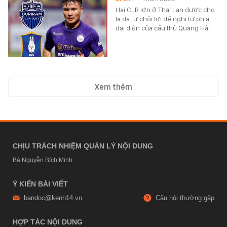
Hai CLB lớn ở Thái Lan được cho
là đã từ chối lời đề nghị từ phía
đại diện của cầu thủ Quang Hải.
Xem thêm
CHỊU TRÁCH NHIỆM QUẢN LÝ NỘI DUNG
Bà Nguyễn Bích Minh
Ý KIẾN BÀI VIẾT
bandoc@kenh14.vn
Câu hỏi thường gặp
HỢP TÁC NỘI DUNG