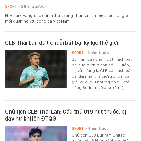
SPORT
- 2 tháng trước
HLV Park Hang-seo chính thức sang Thái Lan làm việc, lên tiếng về
mối quan hệ với bóng đá Việt Nam.
CLB Thái Lan đứt chuỗi bất bại kỷ lục thế giới
SPORT
- 3 năm trước
Buriram vừa chấm dứt mạch bất
bại của mình ở con số 31. Hiện,
họ vẫn đang là CLB có mạch bất
bại dài nhất thế giới trong mùa
giải 2022/23 nhưng nhiều khả
năng Buriram sẽ bị vượt mặt.
Chủ tịch CLB Thái Lan: Cầu thủ U19 hút thuốc, bị
dạy hư khi lên ĐTQG
SPORT
- 4 năm trước
Chủ tịch CLB Buriram United
tuyên bố sẽ không "nhả quân"