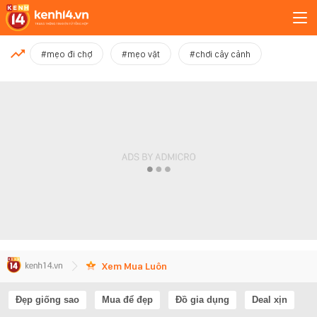
MỚI NHẤT
#mẹo đi chợ
#mẹo vặt
#chơi cây cảnh
Xem thêm
Xem Mua Luôn
Đẹp giống sao
Mua để đẹp
Đồ gia dụng
Deal xịn