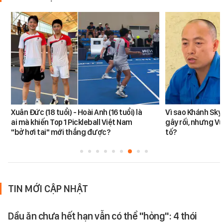
Xuân Đức (18 tuổi) - Hoài Anh (16 tuổi) là
Vì sao Khánh Sky
ai mà khiến Top 1 Pickleball Việt Nam
gây rối, nhưng V
"bở hơi tai" mới thắng được?
tố?
TIN MỚI CẬP NHẬT
Dầu ăn chưa hết hạn vẫn có thể "hỏng": 4 thói