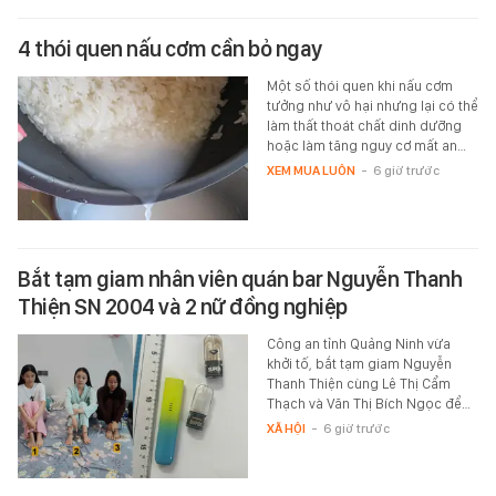
4 thói quen nấu cơm cần bỏ ngay
Một số thói quen khi nấu cơm
tưởng như vô hại nhưng lại có thể
làm thất thoát chất dinh dưỡng
hoặc làm tăng nguy cơ mất an…
XEM MUA LUÔN
-
6 giờ trước
Bắt tạm giam nhân viên quán bar Nguyễn Thanh
Thiện SN 2004 và 2 nữ đồng nghiệp
Công an tỉnh Quảng Ninh vừa
khởi tố, bắt tạm giam Nguyễn
Thanh Thiện cùng Lê Thị Cẩm
Thạch và Văn Thị Bích Ngọc để…
XÃ HỘI
-
6 giờ trước