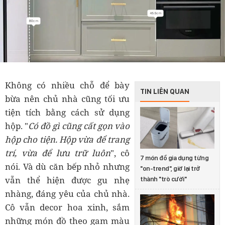
Không có nhiều chỗ để bày
TIN LIÊN QUAN
bừa nên chủ nhà cũng tối ưu
tiện tích bằng cách sử dụng
hộp. "
Có đồ gì cũng cất gọn vào
hộp cho tiện. Hộp vừa để trang
trí, vừa để lưu trữ luôn
", cô
7 món đồ gia dụng từng
nói. Và dù căn bếp nhỏ nhưng
"on-trend", giờ lại trở
vẫn thể hiện được gu nhẹ
thành "trò cười"
nhàng, đáng yêu của chủ nhà.
Cô vẫn decor hoa xinh, sắm
những món đồ theo gam màu