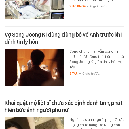
SỨC KHỎE
-
6 giờ trước
Vợ Song Joong Ki đùng đùng bỏ về Anh trước khi
dính tin ly hôn
Công chúng hiện vẫn đang nín
thở chờ đợi động thái tiếp theo từ
Song Joong Ki giữa tin ly hôn vợ
Tây.
STAR
-
6 giờ trước
Khai quật mộ liệt sĩ chưa xác định danh tính, phát
hiện bức ảnh người phụ nữ
Ngoài bức ảnh người phụ nữ, lực
lượng chức năng Đà Nẵng còn