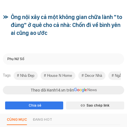
Ông nội xây cả một không gian chữa lành "to
đùng" ở quê cho cả nhà: Chốn đi về bình yên
ai cũng ao ước
Phụ Nữ Số
Tags
Nhà Đẹp
House N Home
Decor Nhà
Ngắm N
Theo dõi Kenh14.vn trên
Chia sẻ
Sao chép link
CÙNG MỤC
ĐANG HOT