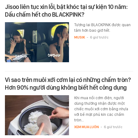
Jisoo liên tục xin lỗi, bật khóc tại sự kiện 10 năm:
Dấu chấm hết cho BLACKPINK?
Tương lai BLACKPINK được quan
tâm hơn bao giờ hết.
MUSIK
-
6 giờ trước
Vì sao trên muôi xới cơm lại có những chấm tròn?
Hơn 90% người dùng không biết hết công dụng
Khi mua nồi cơm điện, người
dùng thường nhận được một
chiếc muôi xới cơm bằng nhựa
với bề mặt phủ kín các chấm
tròn…
XEM MUA LUÔN
-
6 giờ trước