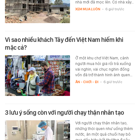
nhà mới đã mọc lên. Có nhà xây…
XEM MUA LUÔN
-
6 giờ trước
Vì sao nhiều khách Tây đến Việt Nam hiếm khi
mặc cả?
Ở một khu chợ Việt Nam, cảnh
người mua hỏi giá rồi trả xuống
vài nghìn, vài chục nghìn đồng
vốn đã trở thành hình ảnh quen…
ĂN - CHƠI - ĐI
-
6 giờ trước
3 lưu ý sống còn với người chạy thận nhân tạo
Với người chạy thận nhân tạo,
những thói quen như uống thêm
nước, ăn một quả chuối hay bỏ
qua dấu hiệu bất thường ở cầu…