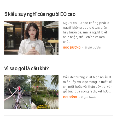
5 kiểu suy nghĩ của người EQ cao
Người có EQ cao không phải là
người không bao giờ tức giận
hay buồn bã, mà là người biết
nhìn nhận, điều chỉnh và làm
chủ…
HỌC ĐƯỜNG
-
6 giờ trước
Vì sao gọi là cầu khỉ?
Cầu khỉ thường xuất hiện nhiều ở
miền Tây, với đặc trưng là thiết kế
chỉ một hoặc vài thân cây tre, ván
gỗ bắc qua sông rạch, kết hợp…
ĐỜI SỐNG
-
6 giờ trước