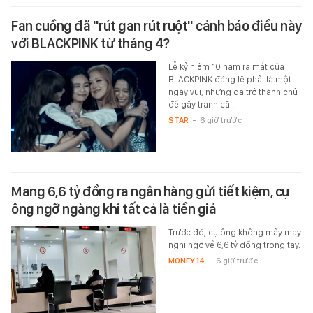
Fan cuồng đã "rút gan rút ruột" cảnh báo điều này
với BLACKPINK từ tháng 4?
Lễ kỷ niệm 10 năm ra mắt của
BLACKPINK đáng lẽ phải là một
ngày vui, nhưng đã trở thành chủ
đề gây tranh cãi.
STAR
-
6 giờ trước
Mang 6,6 tỷ đồng ra ngân hàng gửi tiết kiệm, cụ
ông ngỡ ngàng khi tất cả là tiền giả
Trước đó, cụ ông không mảy may
nghi ngờ về 6,6 tỷ đồng trong tay.
MONEY.14
-
6 giờ trước