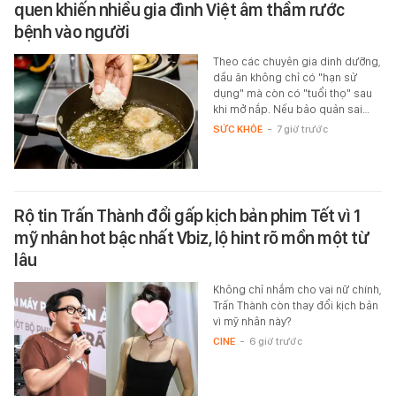
quen khiến nhiều gia đình Việt âm thầm rước
bệnh vào người
Theo các chuyên gia dinh dưỡng,
dầu ăn không chỉ có "hạn sử
dụng" mà còn có "tuổi thọ" sau
khi mở nắp. Nếu bảo quản sai…
SỨC KHỎE
-
7 giờ trước
Rộ tin Trấn Thành đổi gấp kịch bản phim Tết vì 1
mỹ nhân hot bậc nhất Vbiz, lộ hint rõ mồn một từ
lâu
Không chỉ nhắm cho vai nữ chính,
Trấn Thành còn thay đổi kịch bản
vì mỹ nhân này?
CINE
-
6 giờ trước