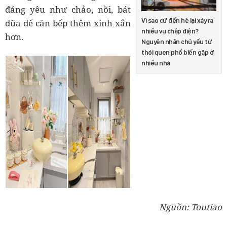
đáng yêu như chảo, nồi, bát
Vì sao cứ đến hè lại xảy ra
đũa để căn bếp thêm xinh xắn
nhiều vụ chập điện?
hơn.
Nguyên nhân chủ yếu từ
thói quen phổ biến gặp ở
nhiều nhà
Nguồn: Toutiao