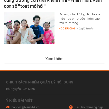
con số "toát mồ hôi"
Đi cùng chất lượng đào tạo là
mức học phí thuộc nhóm cao
trên thị trường.
HỌC ĐƯỜNG
-
2 giờ trước
Xem thêm
CHỊU TRÁCH NHIỆM QUẢN LÝ NỘI DUNG
Bà Nguyễn Bích Minh
Ý KIẾN BÀI VIẾT
bandoc@kenh14.vn
Câu hỏi thường gặp