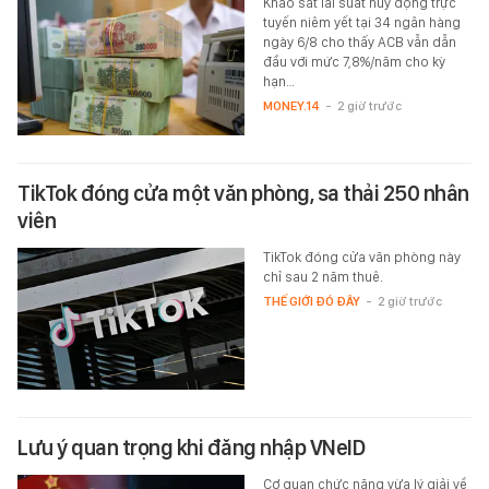
Khảo sát lãi suất huy động trực
tuyến niêm yết tại 34 ngân hàng
ngày 6/8 cho thấy ACB vẫn dẫn
đầu với mức 7,8%/năm cho kỳ
hạn…
MONEY.14
-
2 giờ trước
TikTok đóng cửa một văn phòng, sa thải 250 nhân
viên
TikTok đóng cửa văn phòng này
chỉ sau 2 năm thuê.
THẾ GIỚI ĐÓ ĐÂY
-
2 giờ trước
Lưu ý quan trọng khi đăng nhập VNeID
Cơ quan chức năng vừa lý giải về