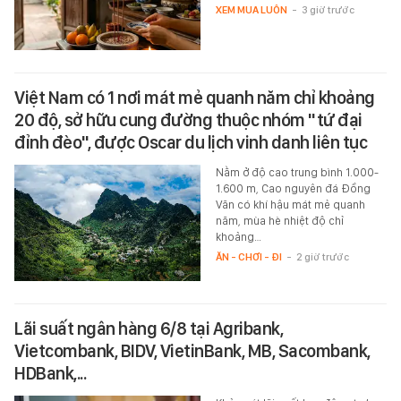
XEM MUA LUÔN
-
3 giờ trước
Việt Nam có 1 nơi mát mẻ quanh năm chỉ khoảng
20 độ, sở hữu cung đường thuộc nhóm "tứ đại
đỉnh đèo", được Oscar du lịch vinh danh liên tục
Nằm ở độ cao trung bình 1.000-
1.600 m, Cao nguyên đá Đồng
Văn có khí hậu mát mẻ quanh
năm, mùa hè nhiệt độ chỉ
khoảng…
ĂN - CHƠI - ĐI
-
2 giờ trước
Lãi suất ngân hàng 6/8 tại Agribank,
Vietcombank, BIDV, VietinBank, MB, Sacombank,
HDBank,...