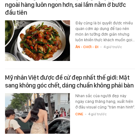
ngoài hàng luôn ngon hơn, sai lầm nằm ở bước
đầu tiên
Đây cũng là bí quyết được nhiều
quán cơm áp dụng để tạo nên
món ăn tưởng đơn giản nhưng
luôn khiến thực khách muốn gọi…
ĂN - CHƠI - ĐI
-
4 giờ trước
Mỹ nhân Việt được đề cử đẹp nhất thế giới: Mặt
sang không góc chết, dáng chuẩn không phải bàn
Nhan sắc của người đẹp này
ngày càng thăng hạng, xuất hiện
ở đâu visual cũng "tràn màn hình".
CINE
-
4 giờ trước