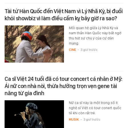
Tài tử Hàn Quốc đến Việt Nam vì Lý Nhã Kỳ, bị đuổi
khỏi showbiz vì làm điều cấm kỵ bây giờ ra sao?
Mối quan hệ giữa Lý Nhã Kỳ và
nam thần Hàn Quốc này bất ngờ
thu hút sự chú ý của cư dân
mạng.
CINE
-
3 giờ trước
Ca sĩ Việt 24 tuổi đã có tour concert cá nhân ở Mỹ:
Ái nữ con nhà nòi, thừa hưởng trọn vẹn gene tài
năng từ gia đình
Nữ ca sĩ này là một trong số ít
nghệ sĩ Việt có tour conert quốc
tế khi còn rất trẻ.
MUSIK
-
3 giờ trước