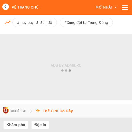
VỀ TRANG CHỦ
MỚI NHẤT
MỚI NHẤT
#máy bay rơi ở ấn độ
#Xung đột tại Trung Đông
Xem thêm
Thế Giới Đó Đây
Khám phá
Độc lạ