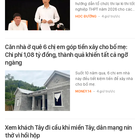
hướng dẫn tổ chức thi lại kì thi tốt
nghiệp THPT năm 2026 cho các…
HỌC ĐƯỜNG
-
4 giờ trước
Căn nhà ở quê 6 chị em góp tiền xây cho bố mẹ:
Chi phí 1,08 tỷ đồng, thành quả khiến tất cả ngỡ
ngàng
Suốt 10 năm qua, 6 chị em nhà
này đều tiết kiệm tiền để xây nhà
cho bố mẹ.
MONEY.14
-
4 giờ trước
Xem khách Tây đi cầu khỉ miền Tây, dân mạng nín
thở vì hồi hộp