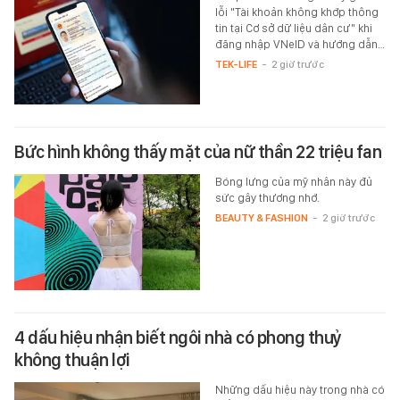
lỗi "Tài khoản không khớp thông
tin tại Cơ sở dữ liệu dân cư" khi
đăng nhập VNeID và hướng dẫn…
TEK-LIFE
-
2 giờ trước
Bức hình không thấy mặt của nữ thần 22 triệu fan
Bóng lưng của mỹ nhân này đủ
sức gây thương nhớ.
BEAUTY & FASHION
-
2 giờ trước
4 dấu hiệu nhận biết ngôi nhà có phong thuỷ
không thuận lợi
Những dấu hiệu này trong nhà có