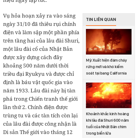
Vụ hỏa hoạn xảy ra vào sáng
TIN LIÊN QUAN
ngày 31/10 đã thiêu rụi chính
điện và làm sập một phần phía
trên tầng hai của lâu đài Shuri,
một lâu đài cổ của Nhật Bản
được xây dựng cách đây
Mỹ: Xuất hiện đám cháy
khoảng 500 năm dưới thời
rừng mới và khó kiểm
triều đại Ryukyu và được chỉ
soát tại bang California
định là báu vật quốc gia vào
năm 1933. Lâu đài này bị tàn
phá trong Chiến tranh thế giới
lần thứ 2. Chính điện được
Khoảnh khắc kinh hoàng
trùng tu và các tàn tích còn lại
khi lâu đài Shuri 600 năm
của lâu đài được công nhận là
tuổi của Nhật Bản chìm
Di sản Thế giới vào tháng 12
trong biển lửa