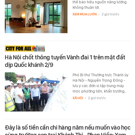
thể báo hiệu nguồn năng lượng
không thuận lợi.
XEM MUA LUÔN
-
2 giờ trước
Hà Nội chốt thông tuyến Vành đai 1 trên mặt đất
dịp Quốc khánh 2/9
Phó Bí thư Thường trực Thành ủy
Hà Nội - Nguyễn Trọng Đông -
lưu ý các đơn vị tập trung máy
móc phương tiện, khẩn trương…
XÃ HỘI
-
2 giờ trước
Đây là số tiền cần chi hàng năm nếu muốn vào học
cùng trường con trai Khánh Thi - Phan Hiển: Xem