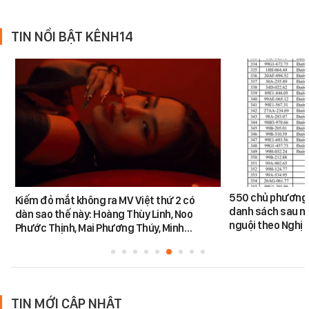
TIN NỔI BẬT KÊNH14
550 chủ phương 
Kiếm đỏ mắt không ra MV Việt thứ 2 có
danh sách sau n
dàn sao thế này: Hoàng Thùy Linh, Noo
nguội theo Nghị 
Phước Thịnh, Mai Phương Thúy, Minh…
TIN MỚI CẬP NHẬT