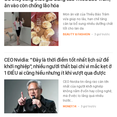
ăn vào còn chống lão hóa
Món ăn vặt của Thiều Bảo Trâm
vừa giúp no lâu, hạn chế tăng
cân lại bổ sung nhiều dưỡng chất
tốt cho làn da.
BEAUTY & FASHION
-
3 giờ trước
CEO Nvidia: "Đây là thời điểm tốt nhất lịch sử để
khởi nghiệp", nhiều người thất bại chỉ vì mắc kẹt ở
1 ĐIỀU ai cũng hiểu nhưng ít khi vượt qua được
CEO Nvidia tin rằng rào cản lớn
nhất của người khởi nghiệp
không nằm ở vốn hay công nghệ,
mà ở việc lo lắng quá nhiều
trước…
MONEY.14
-
3 giờ trước