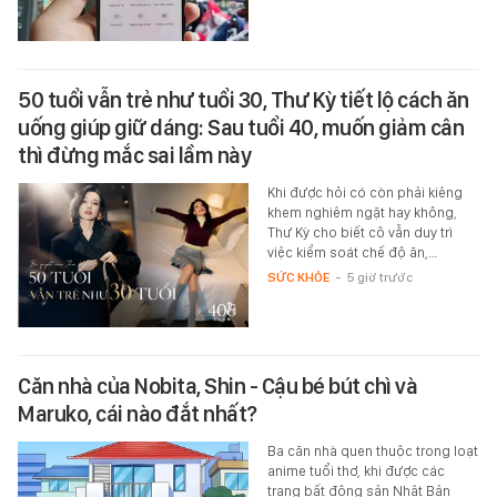
50 tuổi vẫn trẻ như tuổi 30, Thư Kỳ tiết lộ cách ăn
uống giúp giữ dáng: Sau tuổi 40, muốn giảm cân
thì đừng mắc sai lầm này
Khi được hỏi có còn phải kiêng
khem nghiêm ngặt hay không,
Thư Kỳ cho biết cô vẫn duy trì
việc kiểm soát chế độ ăn,…
SỨC KHỎE
-
5 giờ trước
Căn nhà của Nobita, Shin - Cậu bé bút chì và
Maruko, cái nào đắt nhất?
Ba căn nhà quen thuộc trong loạt
anime tuổi thơ, khi được các
trang bất động sản Nhật Bản