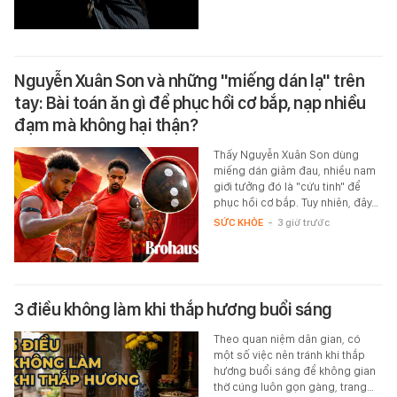
Nguyễn Xuân Son và những "miếng dán lạ" trên
tay: Bài toán ăn gì để phục hồi cơ bắp, nạp nhiều
đạm mà không hại thận?
Thấy Nguyễn Xuân Son dùng
miếng dán giảm đau, nhiều nam
giới tưởng đó là "cứu tinh" để
phục hồi cơ bắp. Tuy nhiên, đây…
SỨC KHỎE
-
3 giờ trước
3 điều không làm khi thắp hương buổi sáng
Theo quan niệm dân gian, có
một số việc nên tránh khi thắp
hương buổi sáng để không gian
thờ cúng luôn gọn gàng, trang…