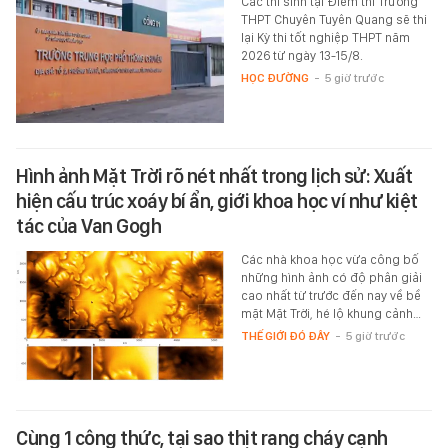
Các thí sinh tại Điểm thi Trường
THPT Chuyên Tuyên Quang sẽ thi
lại Kỳ thi tốt nghiệp THPT năm
2026 từ ngày 13-15/8.
HỌC ĐƯỜNG
-
5 giờ trước
Hình ảnh Mặt Trời rõ nét nhất trong lịch sử: Xuất
hiện cấu trúc xoáy bí ẩn, giới khoa học ví như kiệt
tác của Van Gogh
Các nhà khoa học vừa công bố
những hình ảnh có độ phân giải
cao nhất từ trước đến nay về bề
mặt Mặt Trời, hé lộ khung cảnh…
THẾ GIỚI ĐÓ ĐÂY
-
5 giờ trước
Cùng 1 công thức, tại sao thịt rang cháy cạnh