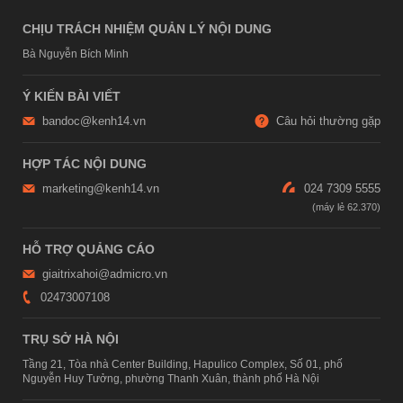
CHỊU TRÁCH NHIỆM QUẢN LÝ NỘI DUNG
Bà Nguyễn Bích Minh
Ý KIẾN BÀI VIẾT
bandoc@kenh14.vn
Câu hỏi thường gặp
HỢP TÁC NỘI DUNG
marketing@kenh14.vn
024 7309 5555
HỖ TRỢ QUẢNG CÁO
giaitrixahoi@admicro.vn
02473007108
TRỤ SỞ HÀ NỘI
Tầng 21, Tòa nhà Center Building, Hapulico Complex, Số 01, phố
Nguyễn Huy Tưởng, phường Thanh Xuân, thành phố Hà Nội