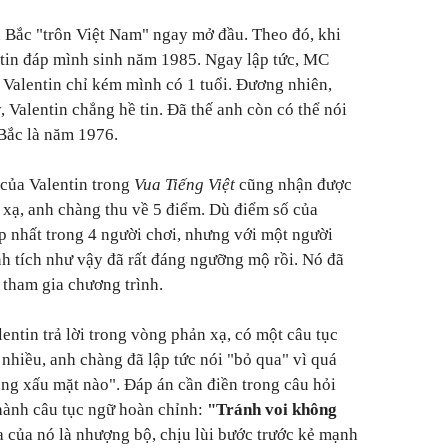
 Bắc "trôn Việt Nam" ngay mở đầu. Theo đó, khi
ntin đáp mình sinh năm 1985. Ngay lập tức, MC
Valentin chỉ kém mình có 1 tuổi. Đương nhiên,
 Valentin chẳng hề tin. Đã thế anh còn có thể nói
Bắc là năm 1976.
 của Valentin trong
Vua Tiếng Việt
cũng nhận được
 xạ, anh chàng thu về 5 điểm. Dù điểm số của
ấp nhất trong 4 người chơi, nhưng với một người
nh tích như vậy đã rất đáng ngưỡng mộ rồi. Nó đã
 tham gia chương trình.
ntin trả lời trong vòng phản xạ, có một câu tục
nhiều, anh chàng đã lập tức nói "bỏ qua" vì quá
ông xấu mặt nào". Đáp án cần điền trong câu hỏi
thành câu tục ngữ hoàn chỉnh:
"Tránh voi không
a của nó là nhượng bộ, chịu lùi bước trước kẻ mạnh