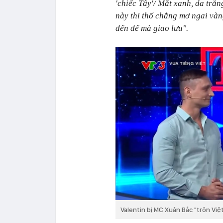
'chiếc Tây'/ Mắt xanh, da trắn
này thi thố chẳng mơ ngai và
đến để mà giao lưu".
Valentin bị MC Xuân Bắc "trôn Vi