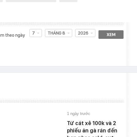
7
THÁNG 8
2026
XEM
m theo ngày
1 ngày trước
Từ cát xê 100k và 2
phiếu ăn gà rán đến