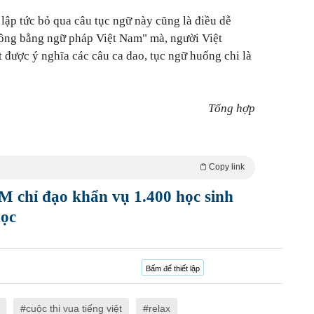
lập tức bỏ qua câu tục ngữ này cũng là điều dễ
hông bằng ngữ pháp Việt Nam" mà, người Việt
 được ý nghĩa các câu ca dao, tục ngữ huống chi là
Tổng hợp
Copy link
hỉ đạo khẩn vụ 1.400 học sinh
học
Bấm để thiết lập
cuộc thi vua tiếng việt
relax