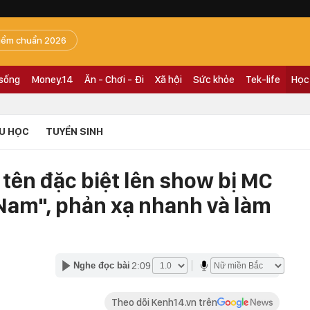
iểm chuẩn 2026
 sống
Money.14
Ăn - Chơi - Đi
Xã hội
Sức khỏe
Tek-life
Học
U HỌC
TUYỂN SINH
 tên đặc biệt lên show bị MC
 Nam", phản xạ nhanh và làm
2:09
Nghe đọc bài
Theo dõi Kenh14.vn trên