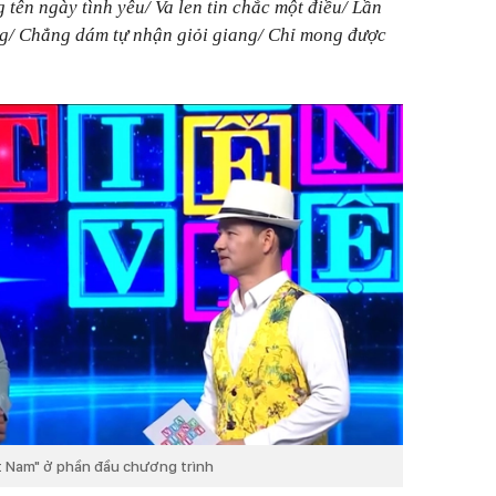
g tên ngày tình yêu/ Va len tin chắc một điều/ Lần
ng/ Chẳng dám tự nhận giỏi giang/ Chỉ mong được
ệt Nam" ở phần đầu chương trình