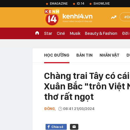
EMAGAZINE
ID.14
SHOWLIVE
Đ
Star
Ciné
Musik
Beauty & Fashion
Đời
HỌC ĐƯỜNG
BẢN TIN
NHÂN VẬT
D
Chàng trai Tây có cái
Xuân Bắc "trôn Việt
thơ rất ngọt
ĐÔNG,
08:41 21/03/2024
Chia sẻ