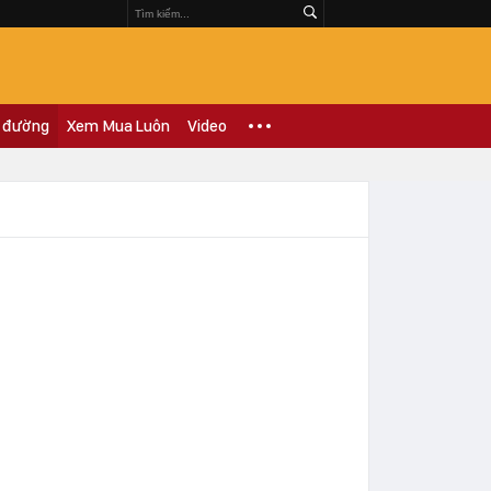
 đường
Xem Mua Luôn
Video