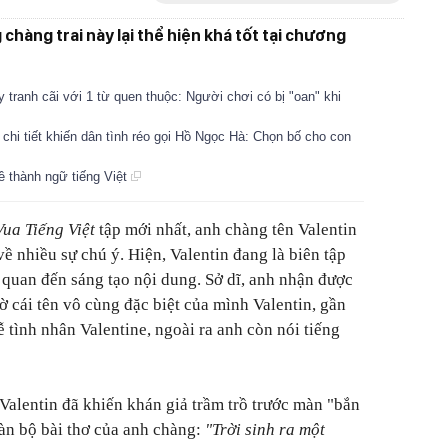
chàng trai này lại thể hiện khá tốt tại chương
y tranh cãi với 1 từ quen thuộc: Người chơi có bị "oan" khi
1 chi tiết khiến dân tình réo gọi Hồ Ngọc Hà: Chọn bố cho con
về thành ngữ tiếng Việt
Vua Tiếng Việt
tập mới nhất, anh chàng tên Valentin
ề nhiều sự chú ý. Hiện, Valentin đang là biên tập
n quan đến sáng tạo nội dung. Sở dĩ, anh nhận được
ờ cái tên vô cùng đặc biệt của mình Valentin, gần
ễ tình nhân Valentine, ngoài ra anh còn nói tiếng
Valentin đã khiến khán giả trầm trồ trước màn "bắn
oàn bộ bài thơ của anh chàng:
"Trời sinh ra một