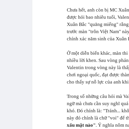
Chưa hết, anh còn bị MC Xuân
được hỏi bao nhiêu tuổi, Vale
Xuân Bắc "quăng miếng" rằng 
trước màn "trôn Việt Nam" này,
chính xác năm sinh của Xuân 
Ở một diễn biến khác, màn thi
nhiều lời khen. Sau vòng phản
Valentin trong vòng này là th
chơi ngoại quốc, đạt được thà
cho thấy sự nỗ lực của anh khi
Trong số những câu hỏi mà Vale
ngữ mà chưa cần suy nghĩ quá 
khó. Đó chính là: "Tránh... kh
này đó chính là chữ "voi" để 
xấu mặt nào"
. Ý nghĩa nôm n