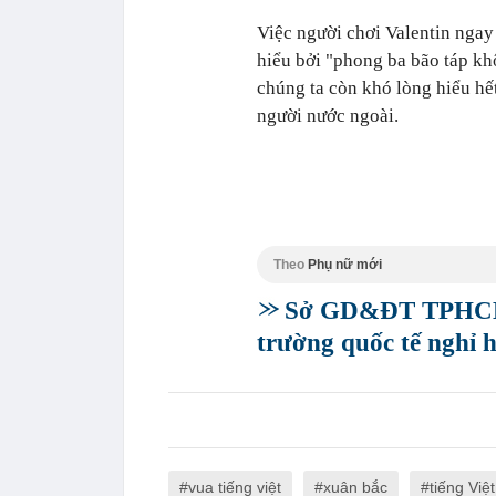
Việc người chơi Valentin ngay 
hiểu bởi "phong ba bão táp k
chúng ta còn khó lòng hiểu hết
người nước ngoài.
Theo
Phụ nữ mới
Sở GD&ĐT TPHCM c
trường quốc tế nghỉ 
vua tiếng việt
xuân bắc
tiếng Việt