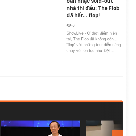
ban nhạc sold-out
nhà thi đấu: The Flob
đã hết… flop!
0
ShowLive · Ở thời điểm hiện
tại, The Flob đã không còn…
“flop” với những tour diễn riêng
cháy vé liên tục như ĐẠI…