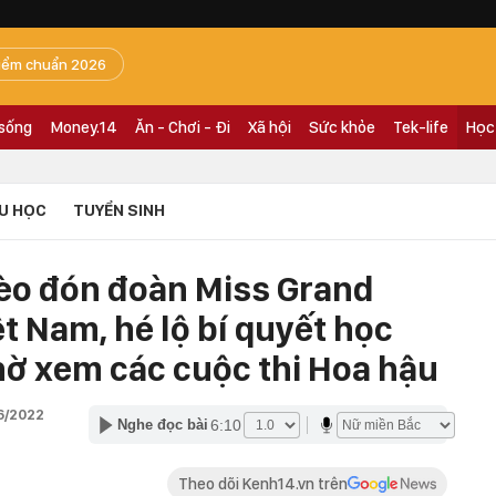
iểm chuẩn 2026
 sống
Money.14
Ăn - Chơi - Đi
Xã hội
Sức khỏe
Tek-life
Học
U HỌC
TUYỂN SINH
èo đón đoàn Miss Grand
ệt Nam, hé lộ bí quyết học
hờ xem các cuộc thi Hoa hậu
6/2022
6:10
Nghe đọc bài
Theo dõi Kenh14.vn trên