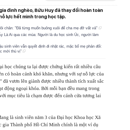
 gia đình nghèo, Bửu Huy đã thay đổi hoàn toàn
nỗ lực hết mình trong học tập.
đôi chân: "Đã từng muốn buông xuôi để cha mẹ đỡ vất vả"
y Là Ai qua các mùa: Người là du học sinh Úc, người làm
ậu sinh viên vẫn quyết định đi nhặt rác, mặc bố mẹ phản đối:
c mới thú vị”
ại học chúng ta lại được chứng kiến rất nhiều câu
ên có hoàn cảnh khó khăn, nhưng với sự nỗ lực của
" đã vươn lên giành được nhiều thành tích xuất sắc
oạt động ngoại khóa. Bởi mỗi bạn đều mang trong
ới mục tiêu là chạm được đến cánh cửa tương lai
đang là sinh viên năm 3 của Đại học Khoa học Xã
c gia Thành phố Hồ Chí Minh chính là một ví dụ