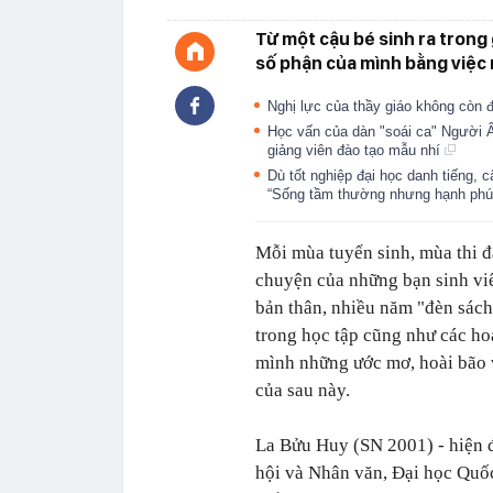
Từ một cậu bé sinh ra trong
số phận của mình bằng việc 
Nghị lực của thầy giáo không còn 
Học vấn của dàn "soái ca" Người Ấ
giảng viên đào tạo mẫu nhí
Dù tốt nghiệp đại học danh tiếng, c
“Sống tầm thường nhưng hạnh phú
Mỗi mùa tuyển sinh, mùa thi đ
chuyện của những bạn sinh vi
bản thân, nhiều năm "đèn sách
trong học tập cũng như các h
mình những ước mơ, hoài bão v
của sau này.
La Bửu Huy (SN 2001) - hiện 
hội và Nhân văn, Đại học Quố