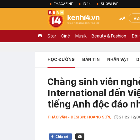
EMAGAZINE
ID.14
SHOWLIVE
Đ
Star
Ciné
Musik
Beauty & Fashion
Đời
HỌC ĐƯỜNG
BẢN TIN
NHÂN VẬT
D
Chàng sinh viên ngh
International đến Vi
tiếng Anh độc đáo n
THẢO VÂN - DESIGN: HOÀNG SƠN,
21:22 12/0
Chia sẻ