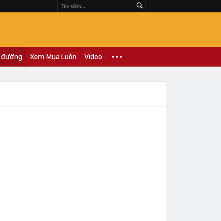
 đường
Xem Mua Luôn
Video