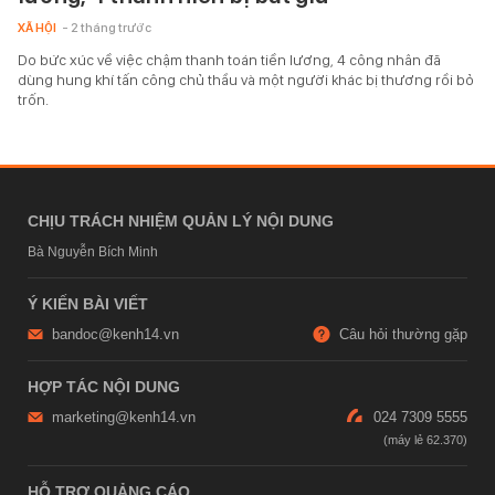
XÃ HỘI
- 2 tháng trước
Do bức xúc về việc chậm thanh toán tiền lương, 4 công nhân đã
dùng hung khí tấn công chủ thầu và một người khác bị thương rồi bỏ
trốn.
CHỊU TRÁCH NHIỆM QUẢN LÝ NỘI DUNG
Bà Nguyễn Bích Minh
Ý KIẾN BÀI VIẾT
bandoc@kenh14.vn
Câu hỏi thường gặp
HỢP TÁC NỘI DUNG
marketing@kenh14.vn
024 7309 5555
HỖ TRỢ QUẢNG CÁO