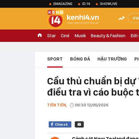
EMAGAZINE
ID.14
SHOWLIVE
W
Star
Ciné
Musik
Beauty & Fashion
Đời
SPORT
BÓNG ĐÁ
HẬU TRƯỜNG
P
Cầu thủ chuẩn bị dự
điều tra vì cáo buộc
TIÊN TIÊN,
06:30 12/05/2026
Chia sẻ
Cảnh sát New Zealand đang t