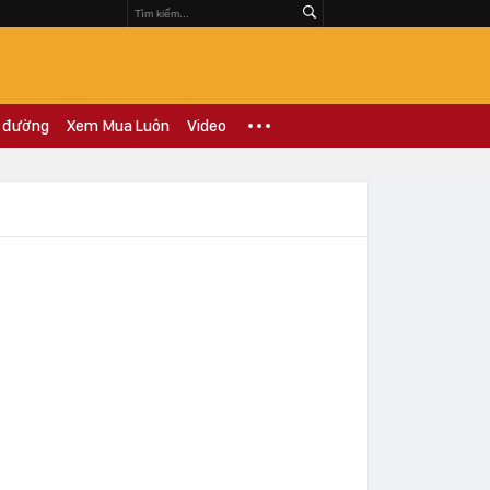
 đường
Xem Mua Luôn
Video