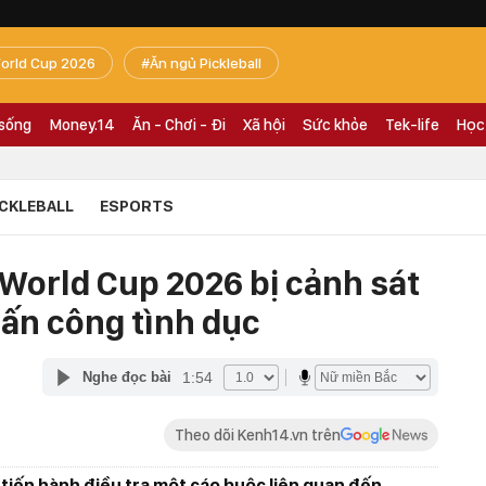
orld Cup 2026
Ăn ngủ Pickleball
 sống
Money.14
Ăn - Chơi - Đi
Xã hội
Sức khỏe
Tek-life
Học
ICKLEBALL
ESPORTS
 World Cup 2026 bị cảnh sát
 tấn công tình dục
1:54
Nghe đọc bài
Theo dõi Kenh14.vn trên
iến hành điều tra một cáo buộc liên quan đến