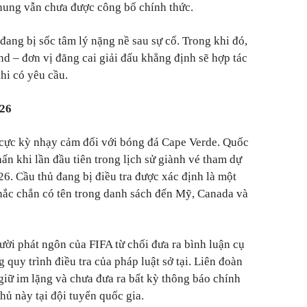
 hung vẫn chưa được công bố chính thức.
đang bị sốc tâm lý nặng nề sau sự cố. Trong khi đó,
 – đơn vị đăng cai giải đấu khẳng định sẽ hợp tác
hi có yêu cầu.
026
 cực kỳ nhạy cảm đối với bóng đá Cape Verde. Quốc
ấn khi lần đầu tiên trong lịch sử giành vé tham dự
. Cầu thủ đang bị điều tra được xác định là một
hắc chắn có tên trong danh sách đến Mỹ, Canada và
ười phát ngôn của FIFA từ chối đưa ra bình luận cụ
 quy trình điều tra của pháp luật sở tại. Liên đoàn
iữ im lặng và chưa đưa ra bất kỳ thông báo chính
thủ này tại đội tuyển quốc gia.