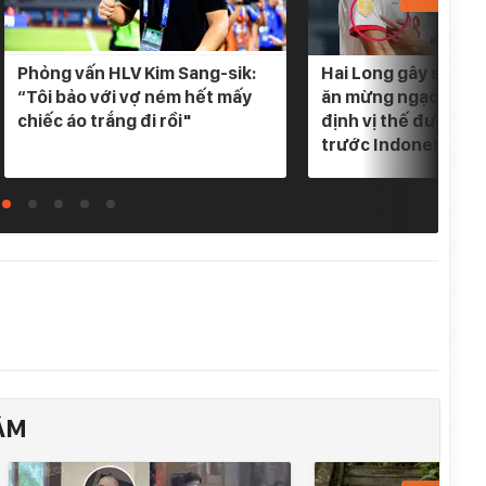
Phỏng vấn HLV Kim Sang-sik:
Hai Long gây sốt khi
“Tôi bảo với vợ ném hết mấy
ăn mừng ngạo nghễ
chiếc áo trắng đi rồi"
định vị thế đương k
trước Indonesia
ÂM