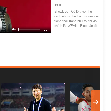
0
ShowLive · Có lẽ theo như
cách những kẻ tự-xưng-insider
trong thời trang như tôi thì đó
chính là: WEAN LE có sẵn tố…