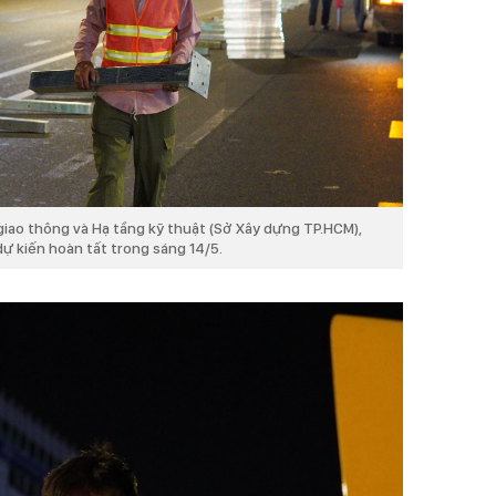
giao thông và Hạ tầng kỹ thuật (Sở Xây dựng TP.HCM),
ự kiến hoàn tất trong sáng 14/5.