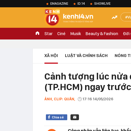
EMAGAZINE
ID.14
SHOWLIVE
V
Star
Ciné
Musik
Beauty & Fashion
Đời
XÃ HỘI
LUẬT VÀ CHÍNH SÁCH
NÓNG T
Cảnh tượng lúc nửa
(TP.HCM) ngay trước
ẢNH, CLIP: QUÂN,
17:16 14/05/2026
Chia sẻ
Công nhân vẫn liên tục, khẩ