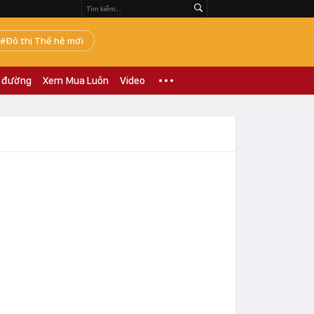
Đô thị Thế hệ mới
 đường
Xem Mua Luôn
Video