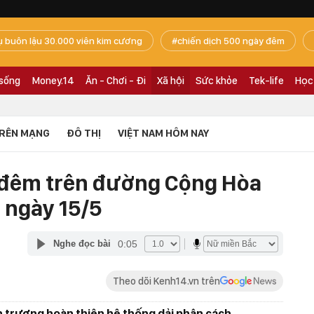
ụ buôn lậu 30.000 viên kim cương
chiến dịch 500 ngày đêm
 sống
Money.14
Ăn - Chơi - Đi
Xã hội
Sức khỏe
Tek-life
Học
RÊN MẠNG
ĐÔ THỊ
VIỆT NAM HÔM NAY
 đêm trên đường Cộng Hòa
 ngày 15/5
0:05
Nghe đọc bài
Theo dõi Kenh14.vn trên
n trương hoàn thiện hệ thống dải phân cách