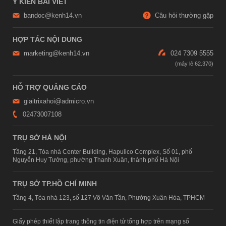
Ý KIẾN BÀI VIẾT
bandoc@kenh14.vn
Câu hỏi thường gặp
HỢP TÁC NỘI DUNG
marketing@kenh14.vn
024 7309 5555
HỖ TRỢ QUẢNG CÁO
giaitrixahoi@admicro.vn
02473007108
TRỤ SỞ HÀ NỘI
Tầng 21, Tòa nhà Center Building, Hapulico Complex, Số 01, phố
Nguyễn Huy Tưởng, phường Thanh Xuân, thành phố Hà Nội
TRỤ SỞ TP.HỒ CHÍ MINH
Tầng 4, Tòa nhà 123, số 127 Võ Văn Tần, Phường Xuân Hòa, TPHCM
Giấy phép thiết lập trang thông tin điện tử tổng hợp trên mạng số