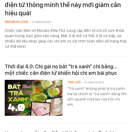
điện tử thông minh thế này mới giảm cân
hiệu quả!
XEM MUA LUÔN
- 2 năm trước
Chiếc cân điện tử Mocato Elite Fit2 cung cấp đến 14 chỉ số sức khỏe
quan trọng, bao gồm cân nặng, BMI, tỉ lệ mỡ cơ thể, tỉ lệ cơ bắp, và
nhiều dữ liệu khác giúp các chị em có cái nhìn toàn diện về trạng thái
cơ thể mình.
Thời đại 4.0: Chị gái nọ bắt "trà xanh" chỉ bằng...
một chiếc cân điện tử khiến hội chị em bái phục
TEK-LIFE
- 5 năm trước
"Trà xanh" không phải là trà xanh,
mà lại chính là "trà xanh" đang lởn
vởn quanh nửa kia của hội chị
em.