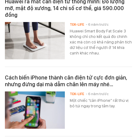
Huawei ra mắt cân điện tử thông minh: Đo lượng
mỡ, mật độ xương, 14 chỉ số cơ thể, giá 590.000
đồng
TEK-LIFE
- 6 năm trước
Huawei Smart Body Fat Scale 3
không chỉ cho kết quả đo chính
xác mà còn có khả năng phân tích
dữ liệu cơ thể người ở 14 khía
cạnh khác nhau.
Cách biến iPhone thành cân điện tử cực đơn giản,
nhưng đừng dại mà dẫm chân lên máy nhé...
TEK-LIFE
- 6 năm trước
Một chiếc “cân iPhone” rất thú vị
bỏ túi ngay trong tầm tay.