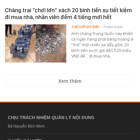
Chàng trai “chơi lớn” xách 20 bình tiền xu tiết kiệm
đi mua nhà, nhân viên đếm 4 tiếng mới hết
THẾ GIỚI ĐÓ ĐÂY
- 7 năm trước
Anh chàng Trung Quốc này khiến
cả ngân hàng phải bàng hoàng vì
"thồ" một chiếc xe đẩy gồm 20
bình tiền xu trị giá đến 525 triệu
VND để... đi mua nhà.
Xem thêm
CHỊU TRÁCH NHIỆM QUẢN LÝ NỘI DUNG
Bà Nguyễn Bích Minh