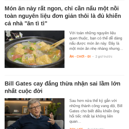
Món ăn này rất ngon, chỉ cần nấu một nồi
toàn nguyên liệu đơn giản thôi là đủ khiến
cả nhà "ăn tì tì"
Với toàn những nguyên liệu
quen thuộc, bạn có thể dễ dàng
nấu được món ăn này. Đây là
một món ăn nhẹ nhàng nhưng…
ĂN - CHƠI - ĐI
-
2 giờ trước
Bill Gates cay đắng thừa nhận sai lầm lớn
nhất cuộc đời
Sau hơn nửa thế kỷ gắn với
những thành công vang dội, Bill
Gates cho biết điều khiến ông
hối tiếc nhất lại không liên
quan…