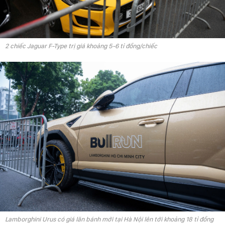
2 chiếc Jaguar F-Type trị giá khoảng 5-6 tỉ đồng/chiếc
Lamborghini Urus có giá lăn bánh mới tại Hà Nội lên tới khoảng 18 tỉ đồng