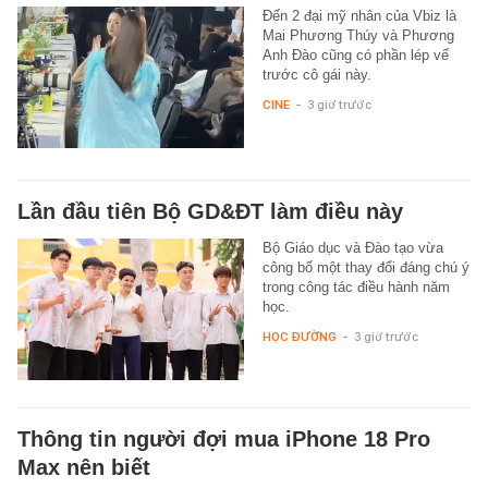
Đến 2 đại mỹ nhân của Vbiz là
Mai Phương Thúy và Phương
Anh Đào cũng có phần lép vế
trước cô gái này.
CINE
-
3 giờ trước
Lần đầu tiên Bộ GD&ĐT làm điều này
Bộ Giáo dục và Đào tạo vừa
công bố một thay đổi đáng chú ý
trong công tác điều hành năm
học.
HỌC ĐƯỜNG
-
3 giờ trước
Thông tin người đợi mua iPhone 18 Pro
Max nên biết