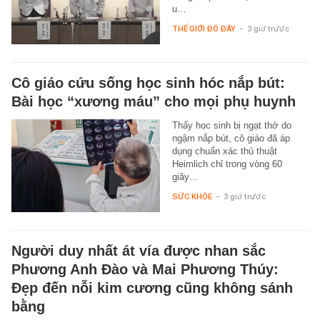
u…
THẾ GIỚI ĐÓ ĐÂY
-
3 giờ trước
Cô giáo cứu sống học sinh hóc nắp bút:
Bài học “xương máu” cho mọi phụ huynh
Thấy học sinh bị ngạt thở do
ngậm nắp bút, cô giáo đã áp
dụng chuẩn xác thủ thuật
Heimlich chỉ trong vòng 60
giây…
SỨC KHỎE
-
3 giờ trước
Người duy nhất át vía được nhan sắc
Phương Anh Đào và Mai Phương Thúy:
Đẹp đến nỗi kim cương cũng không sánh
bằng