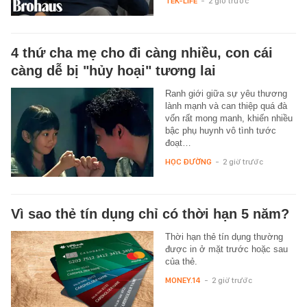
TEK-LIFE
-
2 giờ trước
4 thứ cha mẹ cho đi càng nhiều, con cái
càng dễ bị "hủy hoại" tương lai
Ranh giới giữa sự yêu thương
lành mạnh và can thiệp quá đà
vốn rất mong manh, khiến nhiều
bậc phụ huynh vô tình tước
đoạt…
HỌC ĐƯỜNG
-
2 giờ trước
Vì sao thẻ tín dụng chỉ có thời hạn 5 năm?
Thời hạn thẻ tín dụng thường
được in ở mặt trước hoặc sau
của thẻ.
MONEY.14
-
2 giờ trước