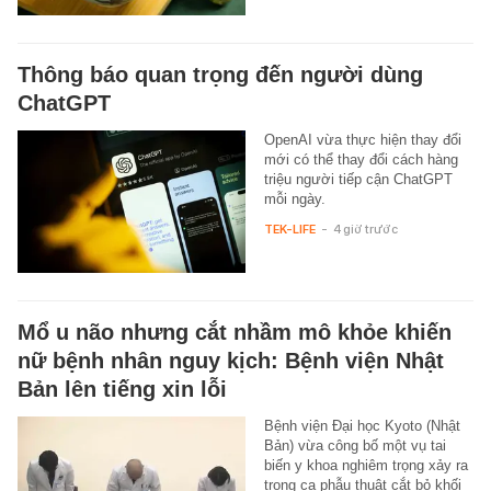
Thông báo quan trọng đến người dùng
ChatGPT
OpenAI vừa thực hiện thay đổi
mới có thể thay đổi cách hàng
triệu người tiếp cận ChatGPT
mỗi ngày.
TEK-LIFE
-
4 giờ trước
Mổ u não nhưng cắt nhầm mô khỏe khiến
nữ bệnh nhân nguy kịch: Bệnh viện Nhật
Bản lên tiếng xin lỗi
Bệnh viện Đại học Kyoto (Nhật
Bản) vừa công bố một vụ tai
biến y khoa nghiêm trọng xảy ra
trong ca phẫu thuật cắt bỏ khối