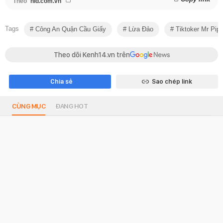
Theo
nld.com.vn
Tags
Công An Quận Cầu Giấy
Lừa Đảo
Tiktoker Mr Pips
Theo dõi Kenh14.vn trên
Chia sẻ
Sao chép link
CÙNG MỤC
ĐANG HOT