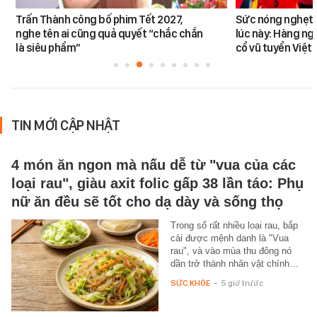
Trấn Thành công bố phim Tết 2027,
Sức nóng nghẹt t
nghe tên ai cũng quả quyết “chắc chắn
lúc này: Hàng ng
là siêu phẩm”
cổ vũ tuyển Việt
TIN MỚI CẬP NHẬT
4 món ăn ngon mà nấu dễ từ "vua của các
loại rau", giàu axit folic gấp 38 lần táo: Phụ
nữ ăn đều sẽ tốt cho dạ dày và sống thọ
Trong số rất nhiều loại rau, bắp
cải được mệnh danh là "Vua
rau", và vào mùa thu đông nó
dần trở thành nhân vật chính…
SỨC KHỎE
-
5 giờ trước