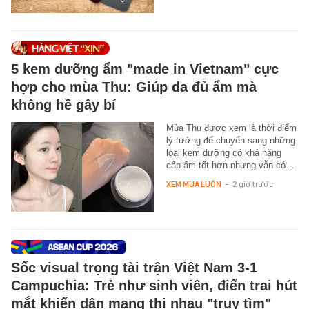
5 kem dưỡng ẩm "made in Vietnam" cực
hợp cho mùa Thu: Giúp da đủ ẩm mà
không hề gây bí
Mùa Thu được xem là thời điểm
lý tưởng để chuyển sang những
loại kem dưỡng có khả năng
cấp ẩm tốt hơn nhưng vẫn có…
XEM MUA LUÔN
-
2 giờ trước
Sốc visual trọng tài trận Việt Nam 3-1
Campuchia: Trẻ như sinh viên, điển trai hút
mắt khiến dân mạng thi nhau "truy tìm"