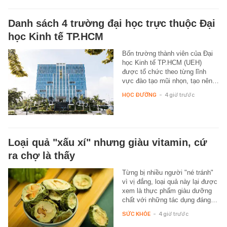
Danh sách 4 trường đại học trực thuộc Đại
học Kinh tế TP.HCM
Bốn trường thành viên của Đại
học Kinh tế TP.HCM (UEH)
được tổ chức theo từng lĩnh
vực đào tạo mũi nhọn, tạo nên…
HỌC ĐƯỜNG
-
4 giờ trước
Loại quả "xấu xí" nhưng giàu vitamin, cứ
ra chợ là thấy
Từng bị nhiều người "né tránh"
vì vị đắng, loại quả này lại được
xem là thực phẩm giàu dưỡng
chất với những tác dụng đáng…
SỨC KHỎE
-
4 giờ trước