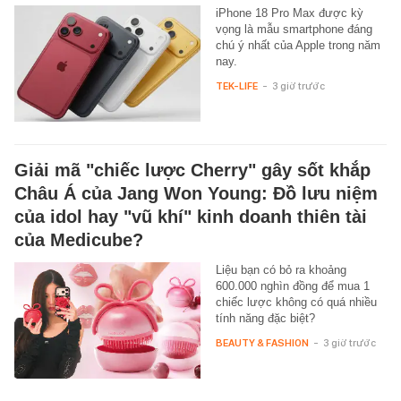
iPhone 18 Pro Max được kỳ
vọng là mẫu smartphone đáng
chú ý nhất của Apple trong năm
nay.
TEK-LIFE
-
3 giờ trước
Giải mã "chiếc lược Cherry" gây sốt khắp
Châu Á của Jang Won Young: Đồ lưu niệm
của idol hay "vũ khí" kinh doanh thiên tài
của Medicube?
Liệu bạn có bỏ ra khoảng
600.000 nghìn đồng để mua 1
chiếc lược không có quá nhiều
tính năng đặc biệt?
BEAUTY & FASHION
-
3 giờ trước