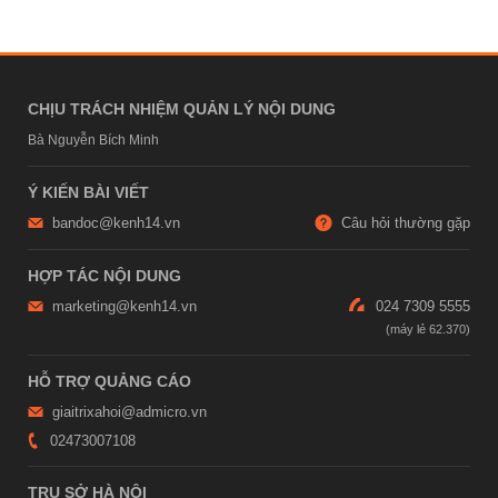
CHỊU TRÁCH NHIỆM QUẢN LÝ NỘI DUNG
Bà Nguyễn Bích Minh
Ý KIẾN BÀI VIẾT
bandoc@kenh14.vn
Câu hỏi thường gặp
HỢP TÁC NỘI DUNG
marketing@kenh14.vn
024 7309 5555
HỖ TRỢ QUẢNG CÁO
giaitrixahoi@admicro.vn
02473007108
TRỤ SỞ HÀ NỘI