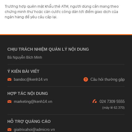
Trường hợp quên mật khẩu thẻ ATM, người dùng cần mang theo
chứng minh thư hoặc căn cước công dân tới điểm giao dịch của
ngân hàng để yêu cầu cấp lại.
CHỊU TRÁCH NHIỆM QUẢN LÝ NỘI DUNG
Bà Nguyễn Bích Minh
Ý KIẾN BÀI VIẾT
bandoc@kenh14.vn
Câu hỏi thường gặp
HỢP TÁC NỘI DUNG
marketing@kenh14.vn
024 7309 5555
HỖ TRỢ QUẢNG CÁO
giaitrixahoi@admicro.vn