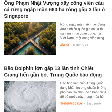
Ông Phạm Nhật Vượng xây công viên câu
cá rừng ngập mặn 660 ha rộng gấp 3 lần ở
Singapore
Rừng ngập mặn hiện nay đang
được nhiều quốc gia coi là tài
sản sinh thái quan trọng. Tại
Việt Nam, một công viên rừng…
XÃ HỘI
-
6 giờ trước
Bão Dolphin lớn gấp 13 lần tỉnh Chiết
Giang tiến gần bờ, Trung Quốc báo động
Các tỉnh ven biển Trung Quốc
đang khẩn trương chuẩn bị ứng
phó bão Dolphin, cơn bão thứ 4
đổ bộ nước này trong mùa hè…
THẾ GIỚI ĐÓ ĐÂY
-
6 giờ trước