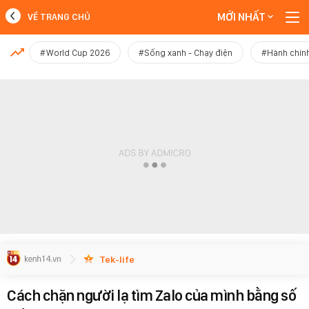
MỚI NHẤT
VỀ TRANG CHỦ
MỚI NHẤT
#World Cup 2026
#Sống xanh - Chạy điện
#Hành chính
Xem thêm
Tek-life
Cách chặn người lạ tìm Zalo của mình bằng số