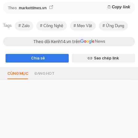
Copy link
Theo
markettimes.vn
Tags
Zalo
Công Nghệ
Mẹo Vặt
Ứng Dụng
Theo dõi Kenh14.vn trên
Chia sẻ
Sao chép link
CÙNG MỤC
ĐANG HOT