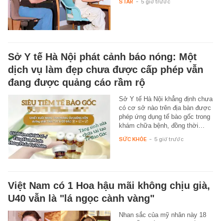
STAR
-
5 giờ trước
Sở Y tế Hà Nội phát cảnh báo nóng: Một
dịch vụ làm đẹp chưa được cấp phép vẫn
đang được quảng cáo rầm rộ
Sở Y tế Hà Nội khẳng định chưa
có cơ sở nào trên địa bàn được
phép ứng dụng tế bào gốc trong
khám chữa bệnh, đồng thời…
SỨC KHỎE
-
5 giờ trước
Việt Nam có 1 Hoa hậu mãi không chịu già,
U40 vẫn là "lá ngọc cành vàng"
Nhan sắc của mỹ nhân này 18