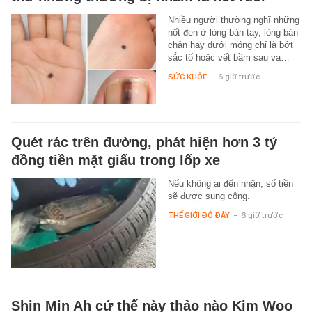
Nhiều người thường nghĩ những
nốt đen ở lòng bàn tay, lòng bàn
chân hay dưới móng chỉ là bớt
sắc tố hoặc vết bầm sau va…
SỨC KHỎE
-
6 giờ trước
Quét rác trên đường, phát hiện hơn 3 tỷ
đồng tiền mặt giấu trong lốp xe
Nếu không ai đến nhận, số tiền
sẽ được sung công.
THẾ GIỚI ĐÓ ĐÂY
-
6 giờ trước
Shin Min Ah cứ thế này thảo nào Kim Woo