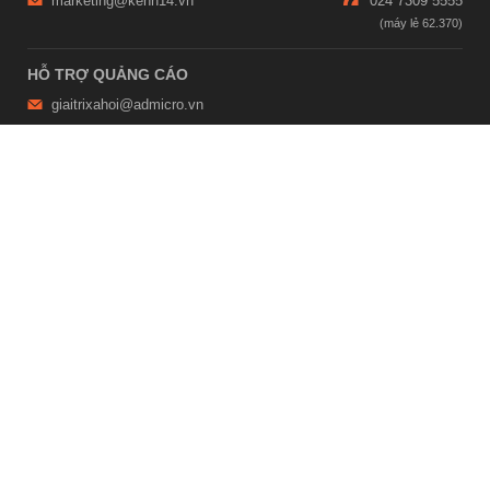
marketing@kenh14.vn
024 7309 5555
HỖ TRỢ QUẢNG CÁO
giaitrixahoi@admicro.vn
02473007108
TRỤ SỞ HÀ NỘI
Tầng 21, Tòa nhà Center Building, Hapulico Complex, Số 01, phố
Nguyễn Huy Tưởng, phường Thanh Xuân, thành phố Hà Nội
TRỤ SỞ TP.HỒ CHÍ MINH
Tầng 4, Tòa nhà 123, số 127 Võ Văn Tần, Phường Xuân Hòa, TPHCM
Giấy phép thiết lập trang thông tin điện tử tổng hợp trên mạng số
2215/GP-TTĐT do Sở Thông tin và Truyền thông Hà Nội cấp ngày 10
tháng 4 năm 2019
© Copyright 2007 - 2026 – Công ty Cổ phần VCCorp