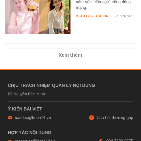
năm vẫn "đốn gục" cộng đồng
mạng.
BEAUTY & FASHION
-
5 giờ trước
Xem thêm
CHỊU TRÁCH NHIỆM QUẢN LÝ NỘI DUNG
Bà Nguyễn Bích Minh
Ý KIẾN BÀI VIẾT
bandoc@kenh14.vn
Câu hỏi thường gặp
HỢP TÁC NỘI DUNG