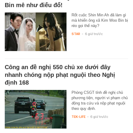
Bin mê như điếu đổ!
Rốt cuộc Shin Min Ah đã làm gì
mà khiến ông xã Kim Woo Bin bị
réo gọi thế này?
STAR
-
6 giờ trước
Công an đề nghị 550 chủ xe dưới đây
nhanh chóng nộp phạt nguội theo Nghị
định 168
Phòng CSGT tỉnh đề nghị chủ
phương tiện, người vi phạm chủ
động tra cứu và nộp phạt nguội
theo quy định.
TEK-LIFE
-
6 giờ trước