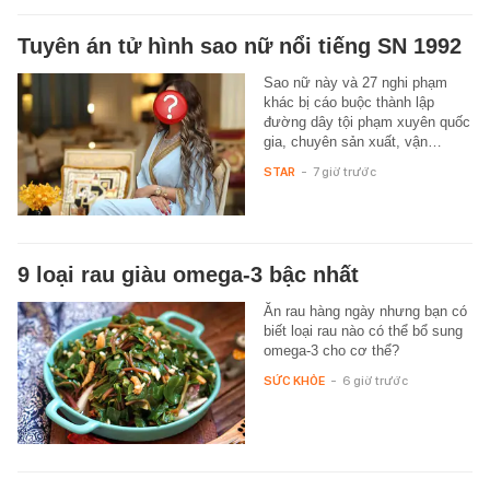
Tuyên án tử hình sao nữ nổi tiếng SN 1992
Sao nữ này và 27 nghi phạm
khác bị cáo buộc thành lập
đường dây tội phạm xuyên quốc
gia, chuyên sản xuất, vận…
STAR
-
7 giờ trước
9 loại rau giàu omega-3 bậc nhất
Ăn rau hàng ngày nhưng bạn có
biết loại rau nào có thể bổ sung
omega-3 cho cơ thể?
SỨC KHỎE
-
6 giờ trước