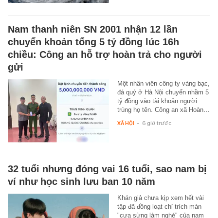
Nam thanh niên SN 2001 nhận 12 lần
chuyển khoản tổng 5 tỷ đồng lúc 16h
chiều: Công an hỗ trợ hoàn trả cho người
gửi
Một nhân viên công ty vàng bạc,
đá quý ở Hà Nội chuyển nhầm 5
tỷ đồng vào tài khoản người
trùng họ tên. Công an xã Hoàn…
XÃ HỘI
-
6 giờ trước
32 tuổi nhưng đóng vai 16 tuổi, sao nam bị
ví như học sinh lưu ban 10 năm
Khán giả chưa kịp xem hết vài
tập đã đồng loạt chỉ trích màn
"cưa sừng làm nghé" của nam