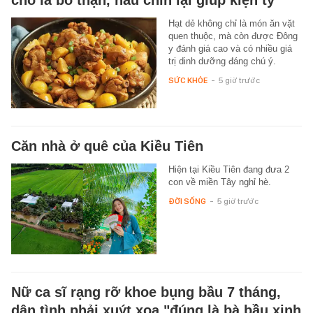
Hạt dẻ không chỉ là món ăn vặt
quen thuộc, mà còn được Đông
y đánh giá cao và có nhiều giá
trị dinh dưỡng đáng chú ý.
SỨC KHỎE
-
5 giờ trước
Căn nhà ở quê của Kiều Tiên
Hiện tại Kiều Tiên đang đưa 2
con về miền Tây nghỉ hè.
ĐỜI SỐNG
-
5 giờ trước
Nữ ca sĩ rạng rỡ khoe bụng bầu 7 tháng,
dân tình phải xuýt xoa "đúng là bà bầu xinh