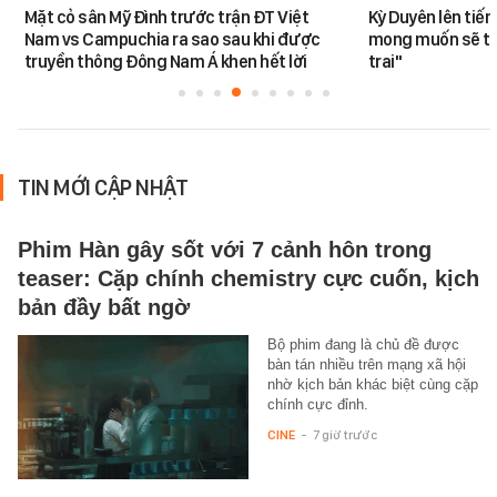
Mặt cỏ sân Mỹ Đình trước trận ĐT Việt
Kỳ Duyên lên tiế
Nam vs Campuchia ra sao sau khi được
mong muốn sẽ tro
truyền thông Đông Nam Á khen hết lời
trai"
TIN MỚI CẬP NHẬT
Phim Hàn gây sốt với 7 cảnh hôn trong
teaser: Cặp chính chemistry cực cuốn, kịch
bản đầy bất ngờ
Bộ phim đang là chủ đề được
bàn tán nhiều trên mạng xã hội
nhờ kịch bản khác biệt cùng cặp
chính cực đỉnh.
CINE
-
7 giờ trước