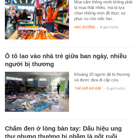
Mua sắm thông minh không phải
là mua thật nhiều, mà là lựa
chọn những món đồ thực sự
phục vụ cho việc học.
HỌC ĐƯỜNG
-
6 giờ trước
Ô tô lao vào nhà trẻ giữa ban ngày, nhiều
người bị thương
Khoảng 10 người đã bị thương
và được đưa đi cấp cứu.
THẾ GIỚI ĐÓ ĐÂY
-
6 giờ trước
Chấm đen ở lòng bàn tay: Dấu hiệu ung
thư nhưng thường bị nhầm là nốt ruồi