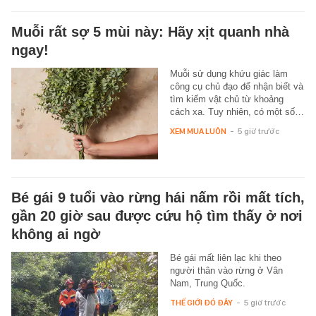
Muỗi rất sợ 5 mùi này: Hãy xịt quanh nhà
ngay!
Muỗi sử dụng khứu giác làm
công cụ chủ đạo để nhận biết và
tìm kiếm vật chủ từ khoảng
cách xa. Tuy nhiên, có một số…
XEM MUA LUÔN
-
5 giờ trước
Bé gái 9 tuổi vào rừng hái nấm rồi mất tích,
gần 20 giờ sau được cứu hộ tìm thấy ở nơi
không ai ngờ
Bé gái mất liên lạc khi theo
người thân vào rừng ở Vân
Nam, Trung Quốc.
THẾ GIỚI ĐÓ ĐÂY
-
5 giờ trước