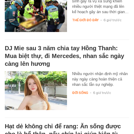
sinh gây ra vụ xả súng khiến
nhiều người thiệt mạng đã lên
kế hoạch gây án sau thời gian…
THẾ GIỚI ĐÓ ĐÂY
-
6 giờ trước
DJ Mie sau 3 năm chia tay Hồng Thanh:
Mua biệt thự, đi Mercedes, nhan sắc ngày
càng lên hương
Nhiều người nhận định mỹ nhân
này ngày càng hoàn thiện cả
nhan sắc lẫn sự nghiệp.
ĐỜI SỐNG
-
6 giờ trước
Hạt dẻ không chỉ để rang: Ăn sống được
cho là bổ thận, nấu chín lại giúp kiện tỳ