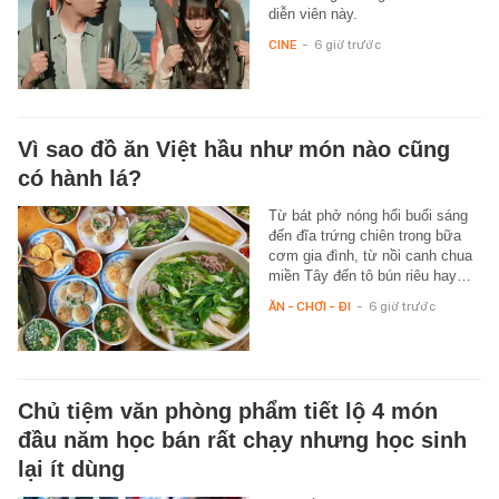
diễn viên này.
CINE
-
6 giờ trước
Vì sao đồ ăn Việt hầu như món nào cũng
có hành lá?
Từ bát phở nóng hổi buổi sáng
đến đĩa trứng chiên trong bữa
cơm gia đình, từ nồi canh chua
miền Tây đến tô bún riêu hay…
ĂN - CHƠI - ĐI
-
6 giờ trước
Chủ tiệm văn phòng phẩm tiết lộ 4 món
đầu năm học bán rất chạy nhưng học sinh
lại ít dùng