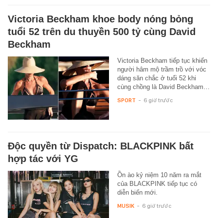
Victoria Beckham khoe body nóng bỏng
tuổi 52 trên du thuyền 500 tỷ cùng David
Beckham
Victoria Beckham tiếp tục khiến
người hâm mộ trầm trồ với vóc
dáng săn chắc ở tuổi 52 khi
cùng chồng là David Beckham…
SPORT
-
6 giờ trước
Độc quyền từ Dispatch: BLACKPINK bất
hợp tác với YG
Ồn ào kỷ niệm 10 năm ra mắt
của BLACKPINK tiếp tục có
diễn biến mới.
MUSIK
-
6 giờ trước