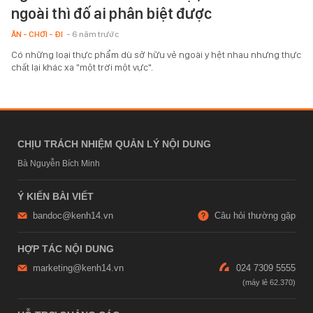
ngoài thì đố ai phân biệt được
ĂN - CHƠI - ĐI
- 6 năm trước
Có những loại thực phẩm dù sở hữu vẻ ngoài y hệt nhau nhưng thực
chất lại khác xa "một trời một vực".
CHỊU TRÁCH NHIỆM QUẢN LÝ NỘI DUNG
Bà Nguyễn Bích Minh
Ý KIẾN BÀI VIẾT
bandoc@kenh14.vn
Câu hỏi thường gặp
HỢP TÁC NỘI DUNG
marketing@kenh14.vn
024 7309 5555