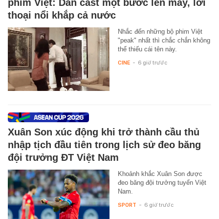
phim Việt: Dàn cast một bước lên mây, lời
thoại nổi khắp cả nước
Nhắc đến những bộ phim Việt
"peak" nhất thì chắc chắn không
thể thiếu cái tên này.
CINE
-
6 giờ trước
Xuân Son xúc động khi trở thành cầu thủ
nhập tịch đầu tiên trong lịch sử đeo băng
đội trưởng ĐT Việt Nam
Khoảnh khắc Xuân Son được
đeo băng đội trưởng tuyển Việt
Nam.
SPORT
-
6 giờ trước