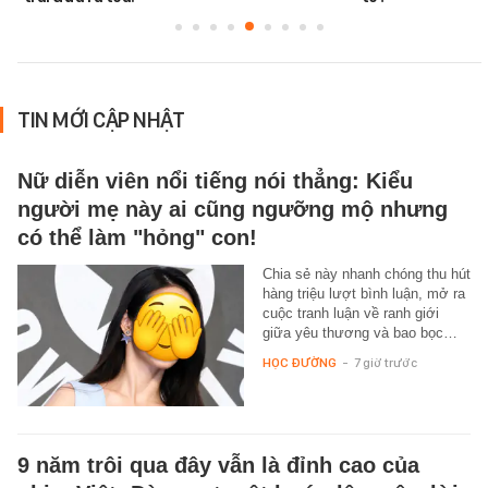
TIN MỚI CẬP NHẬT
Nữ diễn viên nổi tiếng nói thẳng: Kiểu
người mẹ này ai cũng ngưỡng mộ nhưng
có thể làm "hỏng" con!
Chia sẻ này nhanh chóng thu hút
hàng triệu lượt bình luận, mở ra
cuộc tranh luận về ranh giới
giữa yêu thương và bao bọc…
HỌC ĐƯỜNG
-
7 giờ trước
9 năm trôi qua đây vẫn là đỉnh cao của