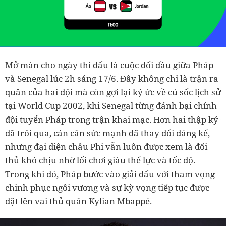
Mở màn cho ngày thi đấu là cuộc đối đầu giữa Pháp
và Senegal lúc 2h sáng 17/6. Đây không chỉ là trận ra
quân của hai đội mà còn gợi lại ký ức về cú sốc lịch sử
tại World Cup 2002, khi Senegal từng đánh bại chính
đội tuyển Pháp trong trận khai mạc. Hơn hai thập kỷ
đã trôi qua, cán cân sức mạnh đã thay đổi đáng kể,
nhưng đại diện châu Phi vẫn luôn được xem là đối
thủ khó chịu nhờ lối chơi giàu thể lực và tốc độ.
Trong khi đó, Pháp bước vào giải đấu với tham vọng
chinh phục ngôi vương và sự kỳ vọng tiếp tục được
đặt lên vai thủ quân Kylian Mbappé.