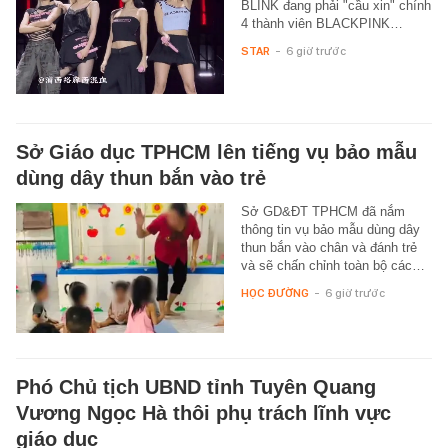
BLINK đang phải "cầu xin" chính
4 thành viên BLACKPINK…
STAR
-
6 giờ trước
Sở Giáo dục TPHCM lên tiếng vụ bảo mẫu
dùng dây thun bắn vào trẻ
Sở GD&ĐT TPHCM đã nắm
thông tin vụ bảo mẫu dùng dây
thun bắn vào chân và đánh trẻ
và sẽ chấn chỉnh toàn bộ các…
HỌC ĐƯỜNG
-
6 giờ trước
Phó Chủ tịch UBND tỉnh Tuyên Quang
Vương Ngọc Hà thôi phụ trách lĩnh vực
giáo dục