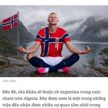
Ảnh: IGNV
Đến 8h, sân khấu sẽ thuộc về Argentina trong cuộc
chạm trán Algeria. Đây được xem là một trong những
trận đấu nhận được nhiều sự quan tâm nhất trong