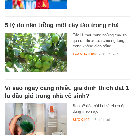
5 lý do nên trồng một cây táo trong nhà
Táo là một trong những cây ăn
quả rất được ưa chuộng tồng
trong không gian sống.
XEM MUA LUÔN
-
6 giờ trước
Vì sao ngày càng nhiều gia đình thích đặt 1
lọ dầu gió trong nhà vệ sinh?
Bạn sẽ tiếc hùi hụi vì chưa áp
dụng mẹo này.
SỨC KHỎE
-
6 giờ trước