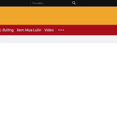
c đường
Xem Mua Luôn
Video