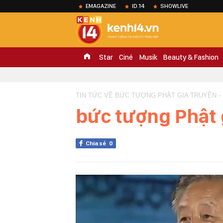
EMAGAZINE
ID.14
SHOWLIVE
Star
Ciné
Musik
Beauty & Fashion
TIN TỨC VỀ BỨC TƯỢNG PHẬT GIA TRUYỀN -
bức tượng Phật 
Chia sẻ
0