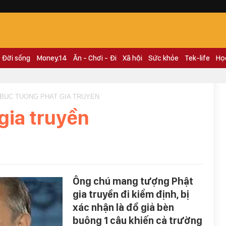
Đời sống
Money.14
Ăn - Chơi - Đi
Xã hội
Sức khỏe
Tek-life
Họ
 BUC TUONG PHAT GIA TRUYEN
gia truyền
Ông chú mang tượng Phật
gia truyền đi kiểm định, bị
xác nhận là đồ giả bèn
buông 1 câu khiến cả trường