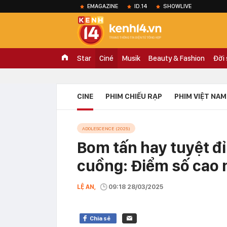
EMAGAZINE
ID.14
SHOWLIVE
Star
Ciné
Musik
Beauty & Fashion
Đời
CINE
PHIM CHIẾU RẠP
PHIM VIỆT NAM
ADOLESCENCE (2025)
Bom tấn hay tuyệt đỉ
cuồng: Điểm số cao n
LỆ AN,
09:18 28/03/2025
Chia sẻ