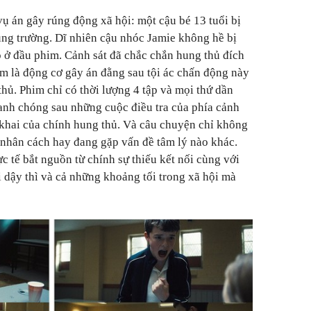
ụ án gây rúng động xã hội: một cậu bé 13 tuổi bị
cùng trường. Dĩ nhiên cậu nhóc Jamie không hề bị
 ở đầu phim. Cảnh sát đã chắc chắn hung thủ đích
ếm là động cơ gây án đằng sau tội ác chấn động này
hủ. Phim chỉ có thời lượng 4 tập và mọi thứ dần
anh chóng sau những cuộc điều tra của phía cảnh
i khai của chính hung thủ. Và câu chuyện chỉ không
i nhân cách hay đang gặp vấn đề tâm lý nào khác.
ực tế bắt nguồn từ chính sự thiếu kết nối cùng với
i dậy thì và cả những khoảng tối trong xã hội mà