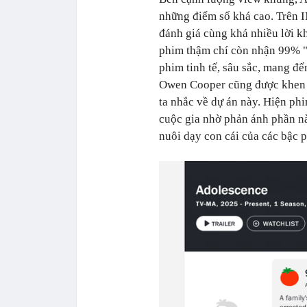
những điểm số khá cao. Trên 
đánh giá cùng khá nhiều lời k
phim thậm chí còn nhận 99% "c
phim tinh tế, sâu sắc, mang đ
Owen Cooper cũng được khen ng
ta nhắc về dự án này. Hiện phi
cuộc gia nhờ phản ánh phần nà
nuôi dạy con cái của các bậc 