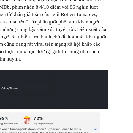
IMDb, phim nhận 8.4/10 điểm với 86 nghìn lượt
hen từ khán giả toàn cầu. Với Rotten Tomatoes,
à chua tươi". Đa phần giới phê bình khen ngợi
ến những cung bậc cảm xúc tuyệt vời. Diễn xuất của
ợi rất nhiều, trở thành chủ đề hot nhất khi người
m cũng đang rất viral trên mạng xã hội khắp các
o thực trạng học đường, giới trẻ cũng như cách
phụ huynh.