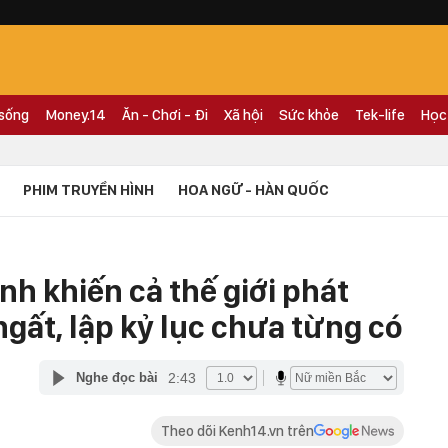
 sống
Money.14
Ăn - Chơi - Đi
Xã hội
Sức khỏe
Tek-life
Học
PHIM TRUYỀN HÌNH
HOA NGỮ - HÀN QUỐC
nh khiến cả thế giới phát
gất, lập kỷ lục chưa từng có
2:43
Nghe đọc bài
Theo dõi Kenh14.vn trên