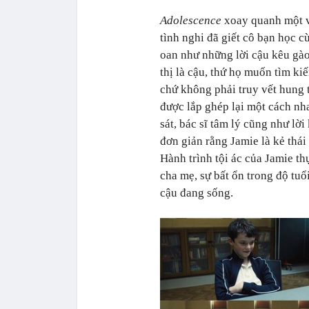
Adolescence
xoay quanh một v
tình nghi đã giết cô bạn học 
oan như những lời cậu kêu gào
thị là cậu, thứ họ muốn tìm ki
chứ không phải truy vết hung t
được lắp ghép lại một cách nh
sát, bác sĩ tâm lý cũng như lờ
đơn giản rằng Jamie là kẻ thá
Hành trình tội ác của Jamie th
cha mẹ, sự bất ổn trong độ tuổ
cậu đang sống.