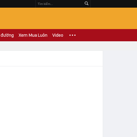
 đường
Xem Mua Luôn
Video