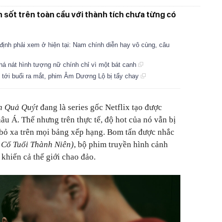
 sốt trên toàn cầu với thành tích chưa từng có
định phải xem ở hiện tại: Nam chính diễn hay vô cùng, câu
á nát hình tượng nữ chính chỉ vì một bát canh
 tới buổi ra mắt, phim Âm Dương Lộ bị tẩy chay
n Quả Quýt
đang là series gốc Netflix tạo được
âu Á. Thế nhưng trên thực tế, độ hot của nó vẫn bị
 bỏ xa trên mọi bảng xếp hạng. Bom tấn được nhắc
 Cố Tuổi Thành Niên)
, bộ phim truyền hình cảnh
 khiến cả thế giới chao đảo.