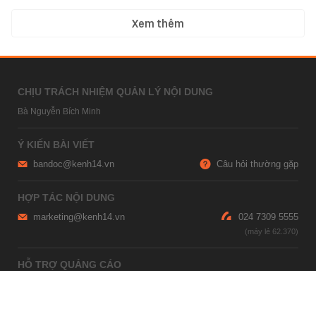
Xem thêm
CHỊU TRÁCH NHIỆM QUẢN LÝ NỘI DUNG
Bà Nguyễn Bích Minh
Ý KIẾN BÀI VIẾT
bandoc@kenh14.vn
Câu hỏi thường gặp
HỢP TÁC NỘI DUNG
marketing@kenh14.vn
024 7309 5555
HỖ TRỢ QUẢNG CÁO
giaitrixahoi@admicro.vn
02473007108