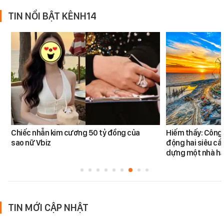
TIN NỔI BẬT KÊNH14
Chiếc nhẫn kim cương 50 tỷ đồng của
Hiếm thấy: Công 
sao nữ Vbiz
động hai siêu cẩ
dựng một nhà há
TIN MỚI CẬP NHẬT