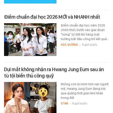
Điểm chuẩn đại học 2026 MỚI và NHANH nhất
Điểm chuẩn đại học năm 2026
chính thức bước vào giai đoạn
"nóng" từ 9/8 khi hàng loạt
trường bắt đầu công bố kết quả…
HỌC ĐƯỜNG
-
6 giờ trước
Dụi mắt không nhận ra Hwang Jung Eum sau án
tù tội biển thủ công quỹ
Không còn là minh tinh vạn người
mê, Hwang Jung Eum đang trải
qua quãng thời gian khó khăn
trong đời.
STAR
-
6 giờ trước