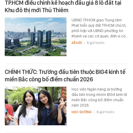
TP.HCM điều chỉnh kế hoạch đấu giá 8 lô đất tại
Khu đô thị mới Thủ Thiêm
UBND TP.HCM giao Trung tâm
Phát triển quỹ đất TP.HCM chủ trì,
phối hợp với UBND phường An
Khánh và các cơ quan, đơn vị có…
XÃ HỘI
-
6 giờ trước
CHÍNH THỨC: Trường đầu tiên thuộc BIG4 kinh tế
miền Bắc công bố điểm chuẩn 2026
Học viện Ngân hàng là trường
đầu tiên trong nhóm BIG4 kinh tế
miền Bắc công bố điểm chuẩn
năm 2026.
HỌC ĐƯỜNG
-
6 giờ trước