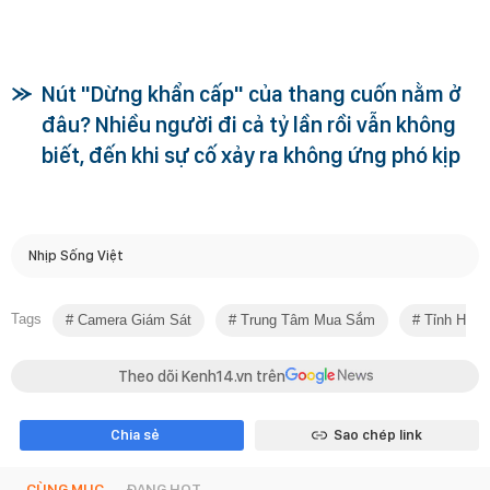
Nút "Dừng khẩn cấp" của thang cuốn nằm ở
đâu? Nhiều người đi cả tỷ lần rồi vẫn không
biết, đến khi sự cố xảy ra không ứng phó kịp
Nhịp Sống Việt
Tags
Camera Giám Sát
Trung Tâm Mua Sắm
Tỉnh Hồ 
Theo dõi Kenh14.vn trên
Chia sẻ
Sao chép link
CÙNG MỤC
ĐANG HOT