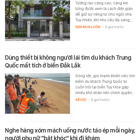
Tường rào càng cao, càng kín
từng được xem là cách đơn giản
để giữ sự riêng tư cho ngôi nhà.
Tuy nhiên, khi nhu cầu lấy sáng,…
XEM MUA LUÔN
-
5 giờ trước
Dùng thiết bị không người lái tìm du khách Trung
Quốc mất tích ở biển Đắk Lắk
Sóng lớn, gió mạnh khiến việc tìm
kiếm du khách Trung Quốc bị
cuốn trôi tại biển Tuy Hòa gặp
nhiều khó khăn nên chính quyền…
XÃ HỘI
-
5 giờ trước
Nghe hàng xóm mách uống nước táo ép mỗi ngày,
người phụ nữ "bật khóc" khi đi khám