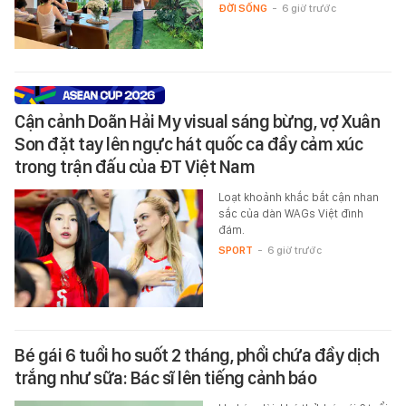
ĐỜI SỐNG
-
6 giờ trước
Cận cảnh Doãn Hải My visual sáng bừng, vợ Xuân
Son đặt tay lên ngực hát quốc ca đầy cảm xúc
trong trận đấu của ĐT Việt Nam
Loạt khoảnh khắc bắt cận nhan
sắc của dàn WAGs Việt đình
đám.
SPORT
-
6 giờ trước
Bé gái 6 tuổi ho suốt 2 tháng, phổi chứa đầy dịch
trắng như sữa: Bác sĩ lên tiếng cảnh báo