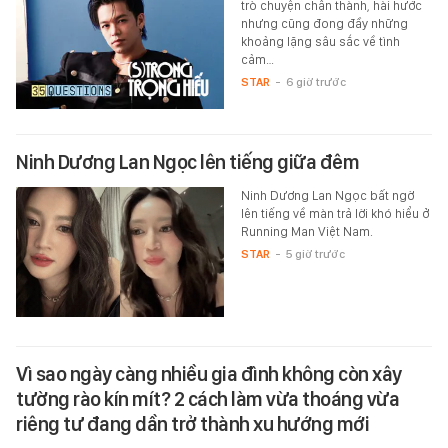
trò chuyện chân thành, hài hước
nhưng cũng đong đầy những
khoảng lặng sâu sắc về tình
cảm…
STAR
-
6 giờ trước
Ninh Dương Lan Ngọc lên tiếng giữa đêm
Ninh Dương Lan Ngọc bất ngờ
lên tiếng về màn trả lời khó hiểu ở
Running Man Việt Nam.
STAR
-
5 giờ trước
Vì sao ngày càng nhiều gia đình không còn xây
tường rào kín mít? 2 cách làm vừa thoáng vừa
riêng tư đang dần trở thành xu hướng mới