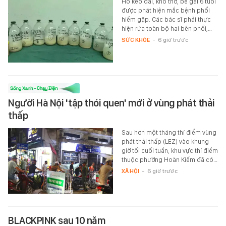
Ho kéo dài, khó thở, bé gái 6 tuổi
được phát hiện mắc bệnh phổi
hiếm gặp. Các bác sĩ phải thực
hiện rửa toàn bộ hai bên phổi,…
SỨC KHỎE
-
6 giờ trước
Người Hà Nội 'tập thói quen' mới ở vùng phát thải
thấp
Sau hơn một tháng thí điểm vùng
phát thải thấp (LEZ) vào khung
giờ tối cuối tuần, khu vực thí điểm
thuộc phường Hoàn Kiếm đã có…
XÃ HỘI
-
6 giờ trước
BLACKPINK sau 10 năm