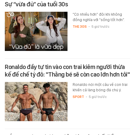
Sự “vừa đủ” của tuổi 30s
“Có nhiều hơn” đôi khi không
đồng nghĩa với “sống tốt hơn”.
THE 30S
-
5 giờ trước
Ronaldo đầy tự tin vào con trai kiêm người thừa
kế đế chế tỷ đô: "Thằng bé sẽ còn cao lớn hơn tôi"
Ronaldo nói một câu về con trai
khiến cả làng bóng đá chú ý.
SPORT
-
5 giờ trước