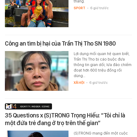
tháng.
SPORT
-
6 giờ trước
Công an tìm bị hại của Trần Thị Tho SN 1980
Lợi dụng mối quan hệ quen biết,
Trần Thị Tho bị cáo buộc đưa
thông tin gian dối, lừa đảo chiếm
đoạt hơn 600 triệu đồng rồi
dùng…
XÃ HỘI
-
6 giờ trước
35 Questions x (S)TRONG Trọng Hiếu: “Tôi chỉ là
một đứa trẻ đang ở trọ trên thế gian”
(S)TRONG mang đến một cuộc