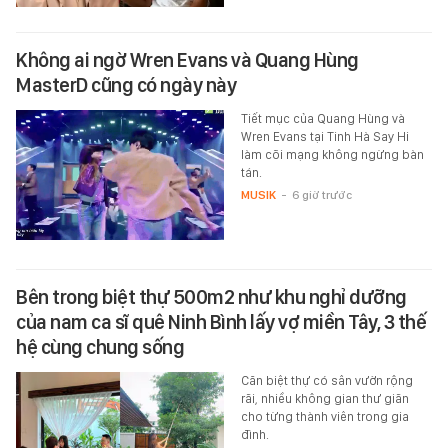
Không ai ngờ Wren Evans và Quang Hùng
MasterD cũng có ngày này
Tiết mục của Quang Hùng và
Wren Evans tại Tinh Hà Say Hi
làm cõi mạng không ngừng bàn
tán.
MUSIK
-
6 giờ trước
Bên trong biệt thự 500m2 như khu nghỉ dưỡng
của nam ca sĩ quê Ninh Bình lấy vợ miền Tây, 3 thế
hệ cùng chung sống
Căn biệt thự có sân vườn rộng
rãi, nhiều không gian thư giãn
cho từng thành viên trong gia
đình.