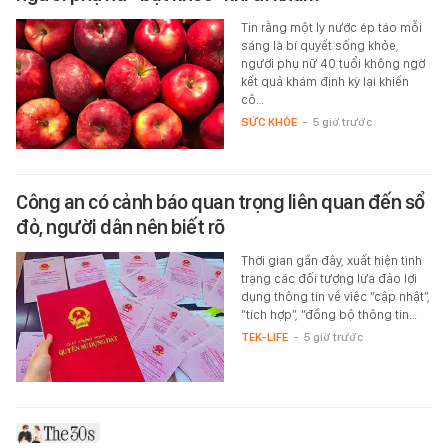
Tin rằng một ly nước ép táo mỗi
sáng là bí quyết sống khỏe,
người phụ nữ 40 tuổi không ngờ
kết quả khám định kỳ lại khiến
cô…
SỨC KHỎE
-
5 giờ trước
Công an có cảnh báo quan trọng liên quan đến sổ
đỏ, người dân nên biết rõ
Thời gian gần đây, xuất hiện tình
trạng các đối tượng lừa đảo lợi
dụng thông tin về việc “cập nhật”,
“tích hợp”, “đồng bộ thông tin…
TEK-LIFE
-
5 giờ trước