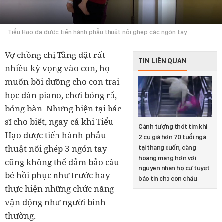
Tiểu Hạo đã được tiến hành phẫu thuật nối ghép các ngón tay
Vợ chồng chị Tằng đặt rất
TIN LIÊN QUAN
nhiều kỳ vọng vào con, họ
muốn bồi dưỡng cho con trai
học đàn piano, chơi bóng rổ,
bóng bàn. Nhưng hiện tại bác
sĩ cho biết, ngay cả khi Tiểu
Cảnh tượng thót tim khi
Hạo được tiến hành phẫu
2 cụ già hơn 70 tuổi ngã
thuật nối ghép 3 ngón tay
tại thang cuốn, càng
hoang mang hơn với
cũng không thể đảm bảo cậu
nguyên nhân họ cự tuyệt
bé hồi phục như trước hay
báo tin cho con cháu
thực hiện những chức năng
vận động như người bình
thường.