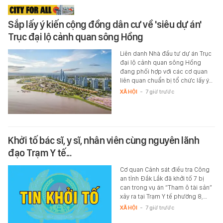
Sắp lấy ý kiến cộng đồng dân cư về 'siêu dự án'
Trục đại lộ cảnh quan sông Hồng
Liên danh Nhà đầu tư dự án Trục
đại lộ cảnh quan sông Hồng
đang phối hợp với các cơ quan
liên quan chuẩn bị tổ chức lấy ý…
XÃ HỘI
-
7 giờ trước
Khởi tố bác sĩ, y sĩ, nhân viên cùng nguyên lãnh
đạo Trạm Y tế...
Cơ quan Cảnh sát điều tra Công
an tỉnh Đắk Lắk đã khởi tố 7 bị
can trong vụ án “Tham ô tài sản”
xảy ra tại Trạm Y tế phường 8,…
XÃ HỘI
-
7 giờ trước