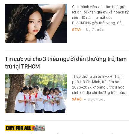
Các thành viên viết tâm thư, gửi
lời xin lỗi khán giả khi kế hoạch kỷ
niệm 10 năm ra mắt của
BLACKPINK gây thất vọng. Cả…
STAR
-
6 giờ trước
Tin cực vui cho 3 triệu người dân thường trú, tạm
trú tại TP.HCM
Theo thông tin từ BHXH Thành
phố Hồ Chí Minh, từ năm học
2026–2027, khoảng 3 triệu học
sinh có địa chỉ thường trú hoặc…
XÃ HỘI
-
6 giờ trước