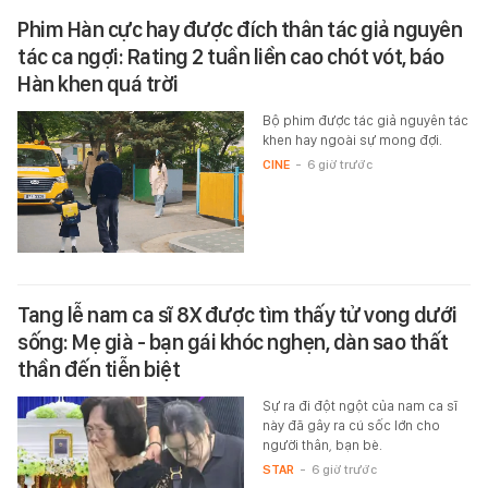
Phim Hàn cực hay được đích thân tác giả nguyên
tác ca ngợi: Rating 2 tuần liền cao chót vót, báo
Hàn khen quá trời
Bộ phim được tác giả nguyên tác
khen hay ngoài sự mong đợi.
CINE
-
6 giờ trước
Tang lễ nam ca sĩ 8X được tìm thấy tử vong dưới
sống: Mẹ già - bạn gái khóc nghẹn, dàn sao thất
thần đến tiễn biệt
Sự ra đi đột ngột của nam ca sĩ
này đã gây ra cú sốc lớn cho
người thân, bạn bè.
STAR
-
6 giờ trước