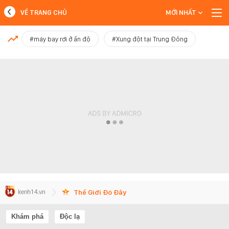
VỀ TRANG CHỦ
MỚI NHẤT
MỚI NHẤT
#máy bay rơi ở ấn độ
#Xung đột tại Trung Đông
Xem thêm
Thế Giới Đó Đây
Khám phá
Độc lạ