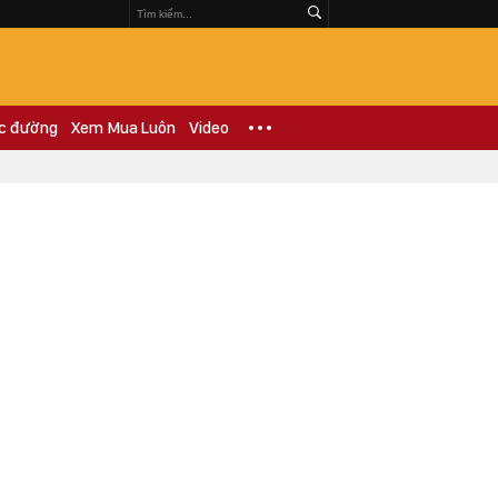
c đường
Xem Mua Luôn
Video