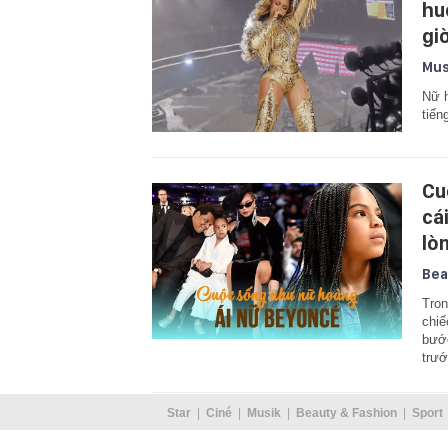
hu
gi
Mus
Nữ h
tiến
Cu
cá
lò
Bea
Tron
chiế
bước
trư
Star
Ciné
Musik
Beauty & Fashion
Sport