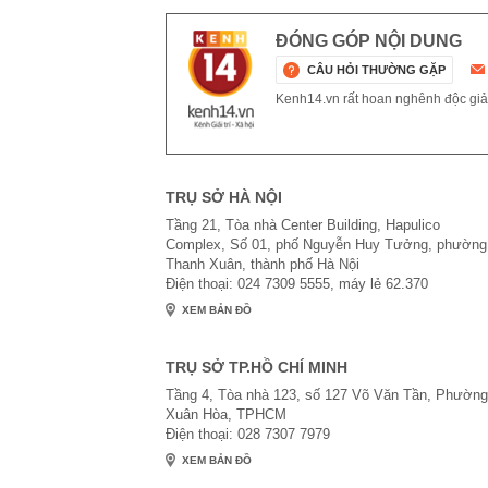
ĐÓNG GÓP NỘI DUNG
CÂU HỎI THƯỜNG GẶP
Kenh14.vn rất hoan nghênh độc giả g
TRỤ SỞ HÀ NỘI
Tầng 21, Tòa nhà Center Building, Hapulico
Complex, Số 01, phố Nguyễn Huy Tưởng, phường
Thanh Xuân, thành phố Hà Nội
Điện thoại: 024 7309 5555, máy lẻ 62.370
XEM BẢN ĐỒ
TRỤ SỞ TP.HỒ CHÍ MINH
Tầng 4, Tòa nhà 123, số 127 Võ Văn Tần, Phường
Xuân Hòa, TPHCM
Điện thoại: 028 7307 7979
XEM BẢN ĐỒ