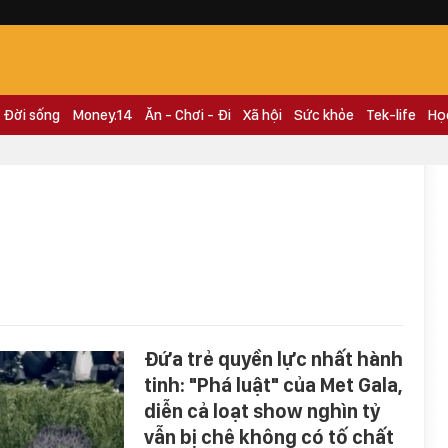
Đời sống
Money.14
Ăn - Chơi - Đi
Xã hội
Sức khỏe
Tek-life
Họ
Đứa trẻ quyền lực nhất hành
tinh: "Phá luật" của Met Gala,
diễn cả loạt show nghìn tỷ
vẫn bị chê không có tố chất