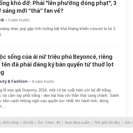
ống khó đỡ: Phải "lên phường đóng phạt", 3
ờ sáng mới “thả” fan về?
-
ik
1 năm trước
oàng nhạc pop gặp tình huống bất khả kháng khiến concert bị lùi 3
g.
ộc sống của ái nữ triệu phú Beyoncé, riêng
i tên đã phải đăng ký bản quyền từ thuở lọt
ng
-
uty & Fashion
4 năm trước
g lễ trao giải Grammy 2018, một cô bé xuất hiện với bộ đồ trắng,
c túi cầm tay phối trắng - đen hài hòa với thần thái sang chảnh. Sánh
 bên cạnh những ngôi sao quyền lực nhất nhì hành tinh, đứng
ớc…
Đời sống
Xã hội
Ăn - Chơi - Đi
Xem Mua Luôn
Thế giới đó đây
Sức 