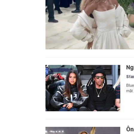
Ng
Sta
Blue
mặt 
Ôn