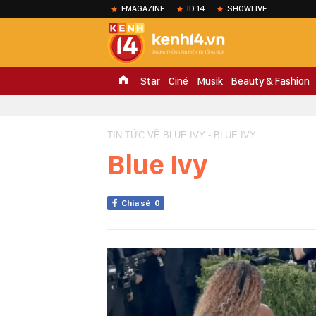
EMAGAZINE
ID.14
SHOWLIVE
Star
Ciné
Musik
Beauty & Fashion
TIN TỨC VỀ BLUE IVY - BLUE IVY
Blue Ivy
Chia sẻ
0