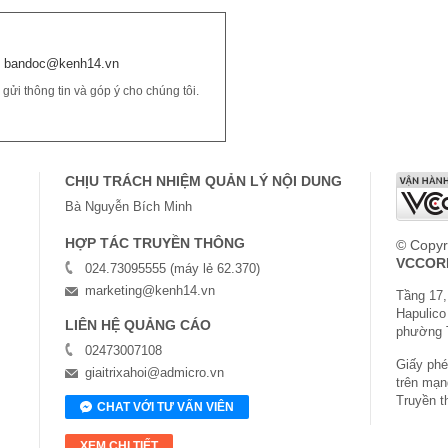
bandoc@kenh14.vn
ửi thông tin và góp ý cho chúng tôi.
CHỊU TRÁCH NHIỆM QUẢN LÝ NỘI DUNG
Bà Nguyễn Bích Minh
HỢP TÁC TRUYỀN THÔNG
© Copyr
VCCOR
024.73095555 (máy lẻ 62.370)
marketing@kenh14.vn
Tầng 17,
Hapulico
LIÊN HỆ QUẢNG CÁO
phường 
02473007108
Giấy phép
giaitrixahoi@admicro.vn
trên mạn
Truyền t
CHAT VỚI TƯ VẤN VIÊN
XEM CHI TIẾT