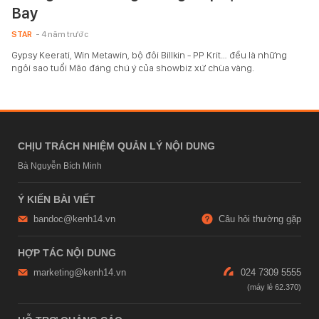
Bay
STAR
- 4 năm trước
Gypsy Keerati, Win Metawin, bộ đôi Billkin - PP Krit… đều là những
ngôi sao tuổi Mão đáng chú ý của showbiz xứ chùa vàng.
CHỊU TRÁCH NHIỆM QUẢN LÝ NỘI DUNG
Bà Nguyễn Bích Minh
Ý KIẾN BÀI VIẾT
bandoc@kenh14.vn
Câu hỏi thường gặp
HỢP TÁC NỘI DUNG
marketing@kenh14.vn
024 7309 5555