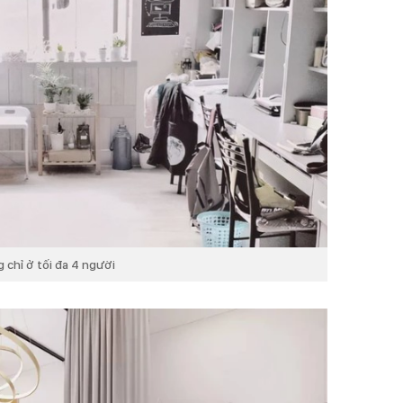
 chỉ ở tối đa 4 người