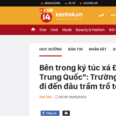
EMAGAZINE
ID.14
SHOWLIVE
Đ
Star
Ciné
Musik
Beauty & Fashion
Đời
HỌC ĐƯỜNG
BẢN TIN
NHÂN VẬT
D
Bên trong ký túc xá
Trung Quốc": Trường
đi đến đâu trầm trồ t
CHI CHI,
00:05 18/05/2023
Chia sẻ