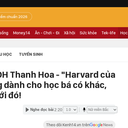
iểm chuẩn 2026
 sống
Money.14
Ăn - Chơi - Đi
Xã hội
Sức khỏe
Tek-life
Học
U HỌC
TUYỂN SINH
 ĐH Thanh Hoa - "Harvard của
 dành cho học bá có khác,
ới đó!
2:20
Nghe đọc bài
Theo dõi Kenh14.vn trên