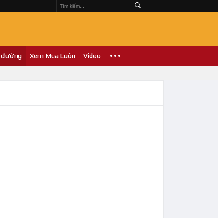
 đường
Xem Mua Luôn
Video