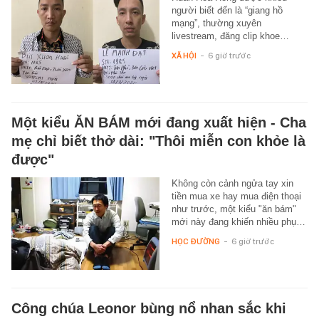
người biết đến là “giang hồ
mạng”, thường xuyên
livestream, đăng clip khoe…
XÃ HỘI
-
6 giờ trước
Một kiểu ĂN BÁM mới đang xuất hiện - Cha
mẹ chỉ biết thở dài: "Thôi miễn con khỏe là
được"
Không còn cảnh ngửa tay xin
tiền mua xe hay mua điện thoại
như trước, một kiểu "ăn bám"
mới này đang khiến nhiều phụ…
HỌC ĐƯỜNG
-
6 giờ trước
Công chúa Leonor bùng nổ nhan sắc khi