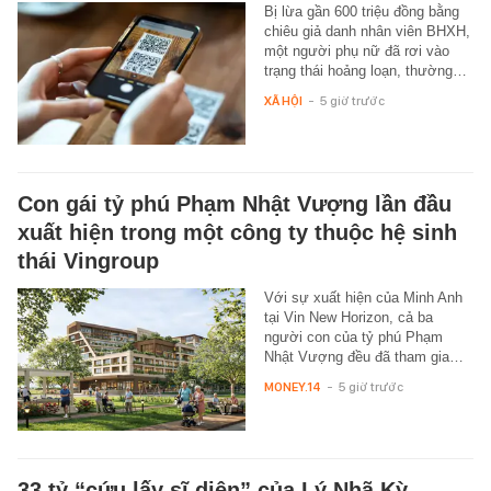
Bị lừa gần 600 triệu đồng bằng
chiêu giả danh nhân viên BHXH,
một người phụ nữ đã rơi vào
trạng thái hoảng loạn, thường…
XÃ HỘI
-
5 giờ trước
Con gái tỷ phú Phạm Nhật Vượng lần đầu
xuất hiện trong một công ty thuộc hệ sinh
thái Vingroup
Với sự xuất hiện của Minh Anh
tại Vin New Horizon, cả ba
người con của tỷ phú Phạm
Nhật Vượng đều đã tham gia…
MONEY.14
-
5 giờ trước
33 tỷ “cứu lấy sĩ diện” của Lý Nhã Kỳ