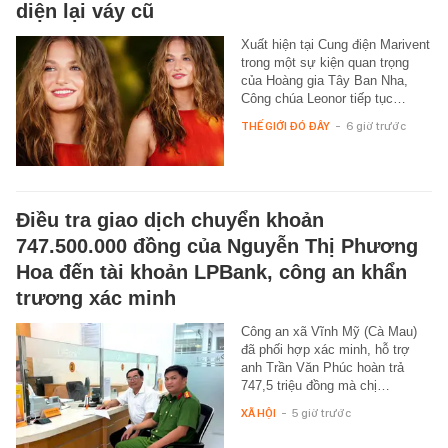
diện lại váy cũ
Xuất hiện tại Cung điện Marivent
trong một sự kiện quan trọng
của Hoàng gia Tây Ban Nha,
Công chúa Leonor tiếp tục…
THẾ GIỚI ĐÓ ĐÂY
-
6 giờ trước
Điều tra giao dịch chuyển khoản
747.500.000 đồng của Nguyễn Thị Phương
Hoa đến tài khoản LPBank, công an khẩn
trương xác minh
Công an xã Vĩnh Mỹ (Cà Mau)
đã phối hợp xác minh, hỗ trợ
anh Trần Văn Phúc hoàn trả
747,5 triệu đồng mà chị…
XÃ HỘI
-
5 giờ trước