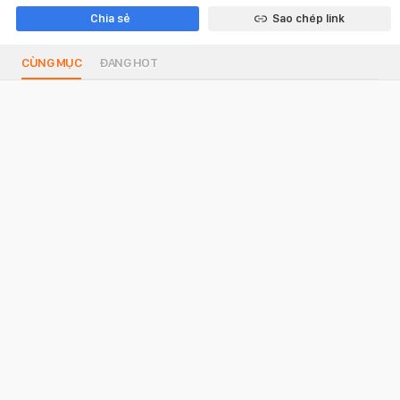
Chia sẻ
Sao chép link
CÙNG MỤC
ĐANG HOT