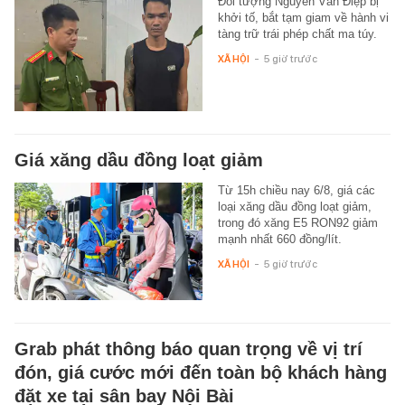
Đối tượng Nguyễn Văn Điệp bị
khởi tố, bắt tạm giam về hành vi
tàng trữ trái phép chất ma túy.
XÃ HỘI
-
5 giờ trước
Giá xăng dầu đồng loạt giảm
Từ 15h chiều nay 6/8, giá các
loại xăng dầu đồng loạt giảm,
trong đó xăng E5 RON92 giảm
mạnh nhất 660 đồng/lít.
XÃ HỘI
-
5 giờ trước
Grab phát thông báo quan trọng về vị trí
đón, giá cước mới đến toàn bộ khách hàng
đặt xe tại sân bay Nội Bài