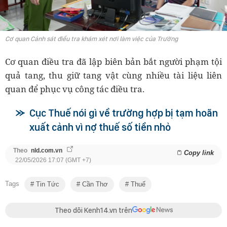
Cơ quan Cảnh sát điều tra khám xét nơi làm việc của Trường
Cơ quan điều tra đã lập biên bản bắt người phạm tội
quả tang, thu giữ tang vật cùng nhiều tài liệu liên
quan để phục vụ công tác điều tra.
Cục Thuế nói gì về trường hợp bị tạm hoãn
xuất cảnh vì nợ thuế số tiền nhỏ
Theo
nld.com.vn
Copy link
22/05/2026 17:07 (GMT +7)
Tags
Tin Tức
Cần Thơ
Thuế
Theo dõi Kenh14.vn trên