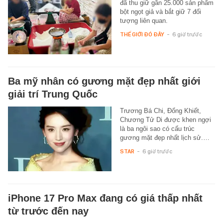
đã thu giữ gần 25.000 sản phẩm
bột ngọt giả và bắt giữ 7 đối
tượng liên quan.
THẾ GIỚI ĐÓ ĐÂY
-
6 giờ trước
Ba mỹ nhân có gương mặt đẹp nhất giới
giải trí Trung Quốc
Trương Bá Chi, Đổng Khiết,
Chương Tử Di được khen ngợi
là ba ngôi sao có cấu trúc
gương mặt đẹp nhất lịch sử.…
STAR
-
6 giờ trước
iPhone 17 Pro Max đang có giá thấp nhất
từ trước đến nay