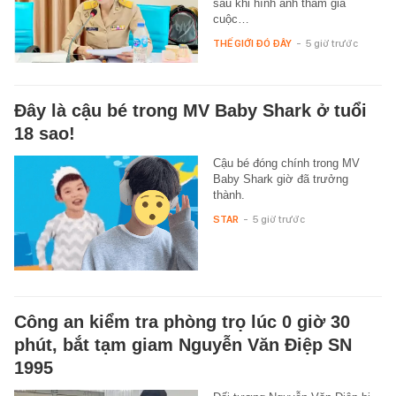
sau khi hình ảnh tham gia
cuộc…
THẾ GIỚI ĐÓ ĐÂY
-
5 giờ trước
Đây là cậu bé trong MV Baby Shark ở tuổi
18 sao!
Cậu bé đóng chính trong MV
Baby Shark giờ đã trưởng
thành.
STAR
-
5 giờ trước
Công an kiểm tra phòng trọ lúc 0 giờ 30
phút, bắt tạm giam Nguyễn Văn Điệp SN
1995