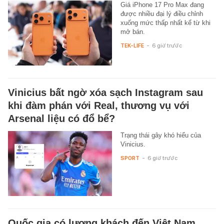
Giá iPhone 17 Pro Max đang
được nhiều đại lý điều chỉnh
xuống mức thấp nhất kể từ khi
mở bán.
TEK-LIFE
-
6 giờ trước
Vinicius bất ngờ xóa sạch Instagram sau
khi đàm phán với Real, thương vụ với
Arsenal liệu có đổ bể?
Trạng thái gây khó hiểu của
Vinicius.
SPORT
-
6 giờ trước
Quốc gia có lượng khách đến Việt Nam