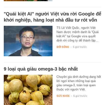
"Quái kiệt AI" người Việt vừa rời Google để
khởi nghiệp, hàng loạt nhà đầu tư rót vốn
TS Lê Viết Quốc, người Việt
Nam được mệnh danh là “Quái
kiệt AI” tại Google vừa quyết
định rời công ty để thành lập…
ĐỜI SỐNG
-
5 giờ trước
9 loại quả giàu omega-3 bậc nhất
Chuyên gia dinh dưỡng đang hết
lời ngợi khen những loại quả
giàu omega-3, toàn loại quen
thuộc với người Việt.
SỨC KHỎE
-
5 giờ trước