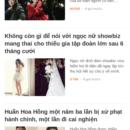
của tôi toàn người có tiền,…
MUSIK
-
6 giờ trước
Không còn gì để nói với ngọc nữ showbiz
mang thai cho thiếu gia tập đoàn lớn sau 6
tháng cưới
Ngọc nữ đình đám showbiz vừa
hiếm hoi lộ diện đã ngay lập tức
thu hút hết sự chú ý về mình.
STAR
-
6 giờ trước
Huấn Hoa Hồng một năm ba lần bị xử phạt
hành chính, một lần đi cai nghiện
Huấn Hoa Hồng được nhiều