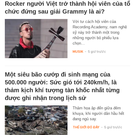
Rocker người Việt trở thành hội viên của tổ
chức đứng sau giải Grammy là ai?
Với tư cách hội viên của
Recording Academy, nam nghệ
sỹ này trở thành một trong
những người bỏ phiếu lựa
chọn…
MUSIK
-
5 giờ trước
Một siêu bão cướp đi sinh mạng của
500.000 người: Sức gió tới 240km/h, là
thảm kịch khí tượng tàn khốc nhất từng
được ghi nhận trong lịch sử
Thảm họa ập đến giữa đêm
khuya, khi người dân hầu hết
đang ngủ say.
THẾ GIỚI ĐÓ ĐÂY
-
5 giờ trước