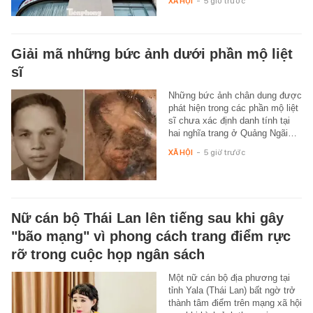
XÃ HỘI
-
5 giờ trước
Giải mã những bức ảnh dưới phần mộ liệt
sĩ
Những bức ảnh chân dung được
phát hiện trong các phần mộ liệt
sĩ chưa xác định danh tính tại
hai nghĩa trang ở Quảng Ngãi…
XÃ HỘI
-
5 giờ trước
Nữ cán bộ Thái Lan lên tiếng sau khi gây
"bão mạng" vì phong cách trang điểm rực
rỡ trong cuộc họp ngân sách
Một nữ cán bộ địa phương tại
tỉnh Yala (Thái Lan) bất ngờ trở
thành tâm điểm trên mạng xã hội