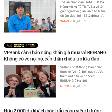
Tòa án nhân dân (TAND) TP. Đà
Nẵng xét xử Tô Thị Ty Na về tội
giết người và gian lận bảo hiểm,
chiếm đoạt hơn 4,1 tỷ đồng từ…
XÃ HỘI
-
6 giờ trước
VPBank cảnh báo nóng khán giả mua vé BIGBANG:
Không có vé nội bộ, cẩn thận chiêu trò lừa đảo
VPBank phát thông báo chính
thức về "vé nội bộ" ngay trước
thềm mở bán vé concert
BIGBANG ở Hà Nội.
MUSIK
-
6 giờ trước
Hơn 2.000 du khách bóc trần công việc ít được