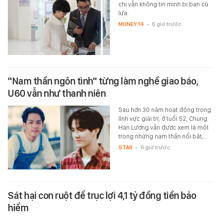
chị vẫn không tin mình bị bạn cũ
lừa.
MONEY.14
-
6 giờ trước
"Nam thần ngôn tình" từng làm nghề giao báo,
U60 vẫn như thanh niên
Sau hơn 30 năm hoạt động trong
lĩnh vực giải trí, ở tuổi 52, Chung
Hán Lương vẫn được xem là một
trong những nam thần nổi bật,…
STAR
-
6 giờ trước
Sát hại con ruột để trục lợi 4,1 tỷ đồng tiền bảo
hiểm