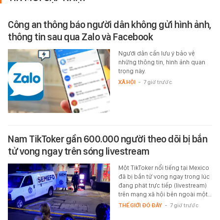
Công an thông báo người dân không gửi hình ảnh,
thông tin sau qua Zalo và Facebook
Người dân cần lưu ý bảo vệ
những thông tin, hình ảnh quan
trọng này.
XÃ HỘI
-
7 giờ trước
Nam TikToker gần 600.000 người theo dõi bị bắn
tử vong ngay trên sóng livestream
Một TikToker nổi tiếng tại Mexico
đã bị bắn tử vong ngay trong lúc
đang phát trực tiếp (livestream)
trên mạng xã hội bên ngoài một…
THẾ GIỚI ĐÓ ĐÂY
-
7 giờ trước