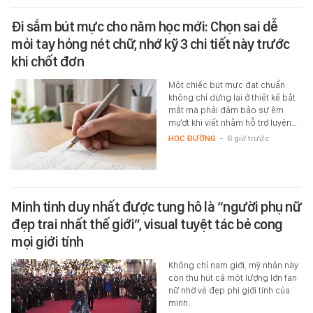
Đi sắm bút mực cho năm học mới: Chọn sai dễ
mỏi tay hỏng nét chữ, nhớ kỹ 3 chi tiết này trước
khi chốt đơn
Một chiếc bút mực đạt chuẩn
không chỉ dừng lại ở thiết kế bắt
mắt mà phải đảm bảo sự êm
mượt khi viết nhằm hỗ trợ luyện…
HỌC ĐƯỜNG
-
6 giờ trước
Minh tinh duy nhất được tung hô là “người phụ nữ
đẹp trai nhất thế giới”, visual tuyệt tác bẻ cong
mọi giới tính
Không chỉ nam giới, mỹ nhân này
còn thu hút cả một lượng lớn fan
nữ nhờ vẻ đẹp phi giới tính của
mình.