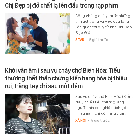
Chị Đẹp bị đổ chất lạ lên đầu trong rạp phim
Công chúng chú ý trước những
tình tiết trong vụ việc đau lòng
liên quan tới quý tử nhà Chị Đẹp
Đạp Gió.
STAR
-
5 giờ trước
Khói vẫn âm ỉ sau vụ cháy chợ Biên Hòa: Tiểu
thương thất thần chứng kiến hàng hóa bị thiêu
rụi, trắng tay chỉ sau một đêm
Sau vụ cháy chợ Biên Hòa (Đồng
Nai), nhiều tiểu thương lặng
người nhìn cơ nghiệp tích góp
nhiều năm chỉ còn lại tro tàn.
XÃ HỘI
-
5 giờ trước