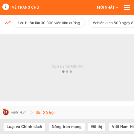
VỀ TRANG CHỦ
MỚI NHẤT
MỚI NHẤT
#Vụ buôn lậu 30.000 viên kim cương
#chiến dịch 500 ngày 
Xem thêm
Xã hội
Luật và Chính sách
Nóng trên mạng
Đô thị
Việt Nam H