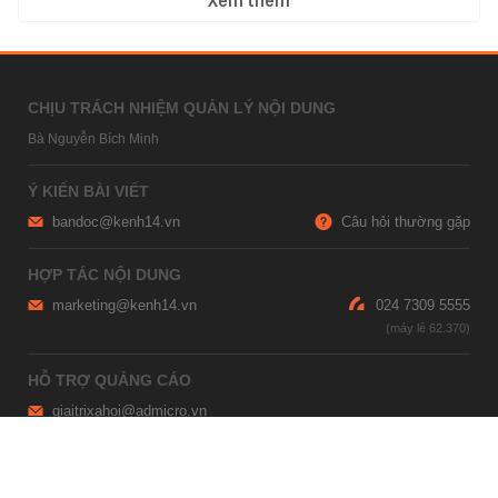
Xem thêm
CHỊU TRÁCH NHIỆM QUẢN LÝ NỘI DUNG
Bà Nguyễn Bích Minh
Ý KIẾN BÀI VIẾT
bandoc@kenh14.vn
Câu hỏi thường gặp
HỢP TÁC NỘI DUNG
marketing@kenh14.vn
024 7309 5555
HỖ TRỢ QUẢNG CÁO
giaitrixahoi@admicro.vn
02473007108
TRỤ SỞ HÀ NỘI