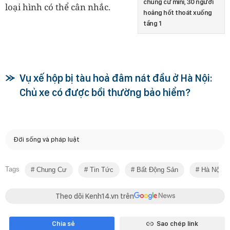
chung cư mini, 30 người
loại hình có thể cân nhắc.
hoảng hốt thoát xuống
tầng 1
Vụ xế hộp bị tàu hoả đâm nát đầu ở Hà Nội:
Chủ xe có được bồi thường bảo hiểm?
Đời sống và pháp luật
Tags
Chung Cư
Tin Tức
Bất Động Sản
Hà Nội
Theo dõi Kenh14.vn trên
Chia sẻ
Sao chép link