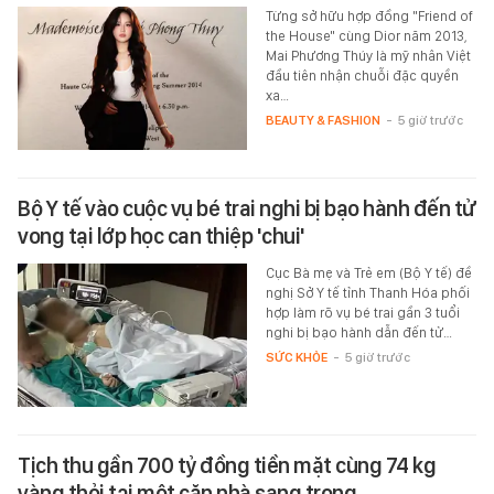
Từng sở hữu hợp đồng "Friend of
the House" cùng Dior năm 2013,
Mai Phương Thúy là mỹ nhân Việt
đầu tiên nhận chuỗi đặc quyền
xa…
BEAUTY & FASHION
-
5 giờ trước
Bộ Y tế vào cuộc vụ bé trai nghi bị bạo hành đến tử
vong tại lớp học can thiệp 'chui'
Cục Bà mẹ và Trẻ em (Bộ Y tế) đề
nghị Sở Y tế tỉnh Thanh Hóa phối
hợp làm rõ vụ bé trai gần 3 tuổi
nghi bị bạo hành dẫn đến tử…
SỨC KHỎE
-
5 giờ trước
Tịch thu gần 700 tỷ đồng tiền mặt cùng 74 kg
vàng thỏi tại một căn nhà sang trọng