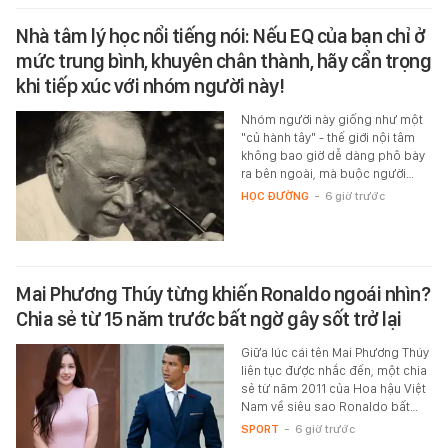
Nhà tâm lý học nổi tiếng nói: Nếu EQ của bạn chỉ ở
mức trung bình, khuyên chân thành, hãy cẩn trọng
khi tiếp xúc với nhóm người này!
Nhóm người này giống như một
"củ hành tây" - thế giới nội tâm
không bao giờ dễ dàng phô bày
ra bên ngoài, mà buộc người…
HỌC ĐƯỜNG
-
6 giờ trước
Mai Phương Thúy từng khiến Ronaldo ngoái nhìn?
Chia sẻ từ 15 năm trước bất ngờ gây sốt trở lại
Giữa lúc cái tên Mai Phương Thúy
liên tục được nhắc đến, một chia
sẻ từ năm 2011 của Hoa hậu Việt
Nam về siêu sao Ronaldo bất…
SPORT
-
6 giờ trước