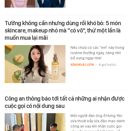
Tưởng không cần nhưng dùng rồi khó bỏ: 5 món
skincare, makeup nhỏ mà "có võ", thử một lần là
muốn mua lại mãi
Nếu chưa có các "em" này trong
routine thường ngày, nàng nên
bổ sung ngay nhé!
XEM MUA LUÔN
-
6 giờ trước
Công an thông báo tới tất cả những ai nhận được
cuộc gọi có nội dung sau
Một người đàn ông ở Hưng Yên
vừa thoát bẫy lừa đảo mạo danh
công an sau khi nhận cuộc gọi