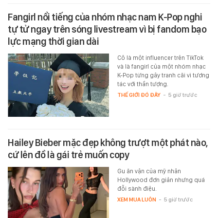
Fangirl nổi tiếng của nhóm nhạc nam K-Pop nghi
tự tử ngay trên sóng livestream vì bị fandom bạo
lực mạng thời gian dài
Cô là một influencer trên TikTok
và là fangirl của một nhóm nhạc
K-Pop từng gây tranh cãi vì tương
tác với thần tượng.
THẾ GIỚI ĐÓ ĐÂY
-
5 giờ trước
Hailey Bieber mặc đẹp không trượt một phát nào,
cứ lên đồ là gái trẻ muốn copy
Gu ăn vận của mỹ nhân
Hollywood đơn giản nhưng quá
đỗi sành điệu.
XEM MUA LUÔN
-
5 giờ trước