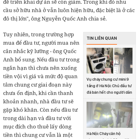
để triển khai dự án sẽ còn giảm. Trong khi đó nhu
cầu sở hữu nhà ở vẫn luôn hiện hữu, đặc biệt là ở các
đô thị lớn", ông Nguyễn Quốc Anh chia sẻ.
Tuy nhiên, trong trường hợp
TIN LIÊN QUAN
mua để đầu tư, người mua nên
cân nhắc kỹ lưỡng - ông Quốc
Anh bổ sung. Nếu đầu tư trong
ngắn hạn thì chưa nên xuống
tiền vội vì giá và mức độ quan
Vụ cháy chung cư mini 9
tâm chung cư giai đoạn này
tầng ở Hà Nội: Chủ đầu tư
chưa ổn định, khi cần thanh
đã bán hết cho người dân
khoản nhanh, nhà đầu tư sẽ
gặp khó khăn. Còn nếu đầu tư
trong dài hạn và đầu tư với
mục đích cho thuê lấy dòng
Hà Nội: Cháy căn hộ
tiền thì chung cư vẫn là một