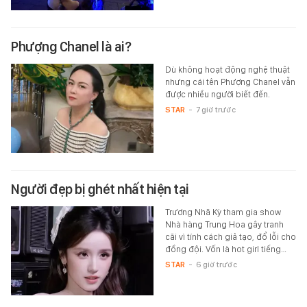
Phượng Chanel là ai?
Dù không hoạt động nghệ thuật
nhưng cái tên Phượng Chanel vẫn
được nhiều người biết đến.
STAR
-
7 giờ trước
Người đẹp bị ghét nhất hiện tại
Trương Nhã Kỳ tham gia show
Nhà hàng Trung Hoa gây tranh
cãi vì tính cách giả tạo, đổ lỗi cho
đồng đội. Vốn là hot girl tiếng…
STAR
-
6 giờ trước