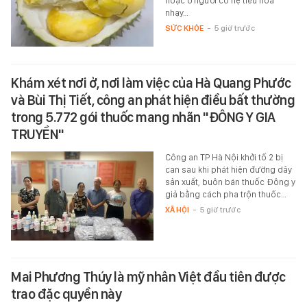
hoặc ở người có hệ tiêu hóa
nhạy…
SỨC KHỎE
-
5 giờ trước
Khám xét nơi ở, nơi làm việc của Hà Quang Phước
và Bùi Thị Tiết, công an phát hiện điều bất thường
trong 5.772 gói thuốc mang nhãn "ĐÔNG Y GIA
TRUYỀN"
Công an TP Hà Nội khởi tố 2 bị
can sau khi phát hiện đường dây
sản xuất, buôn bán thuốc Đông y
giả bằng cách pha trộn thuốc…
XÃ HỘI
-
5 giờ trước
Mai Phương Thúy là mỹ nhân Việt đầu tiên được
trao đặc quyền này