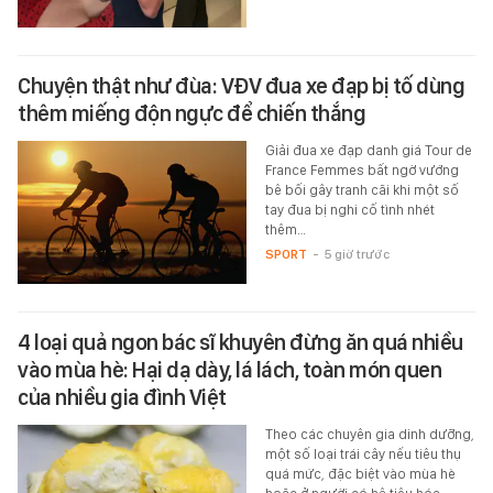
Chuyện thật như đùa: VĐV đua xe đạp bị tố dùng
thêm miếng độn ngực để chiến thắng
Giải đua xe đạp danh giá Tour de
France Femmes bất ngờ vướng
bê bối gây tranh cãi khi một số
tay đua bị nghi cố tình nhét
thêm…
SPORT
-
5 giờ trước
4 loại quả ngon bác sĩ khuyên đừng ăn quá nhiều
vào mùa hè: Hại dạ dày, lá lách, toàn món quen
của nhiều gia đình Việt
Theo các chuyên gia dinh dưỡng,
một số loại trái cây nếu tiêu thụ
quá mức, đặc biệt vào mùa hè