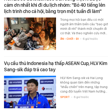
cảm ơn nhất khi đi du lịch nhóm: "Bỏ 40 tiếng lên
lịch trình cho cả hội, bằng trọn một tuần đi làm"
Trong mọi hội bạn đều có một
người âm thầm biến câu "bao giờ
mình đi nhỉ" thành một chuyến đi
có thật. Và theo nghiên cứu mới…
ĂN - CHƠI - ĐI
-
6 giờ trước
Vụ cầu thủ Indonesia hạ thấp ASEAN Cup, HLV Kim
Sang-sik đáp trả cao tay
HLV Kim Sang-sik và Hai Long
không quan tâm đến những
"khẩu chiến" trên mạng, tập trung
cùng đội tuyển Việt Nam hướng…
SPORT
-
6 giờ trước