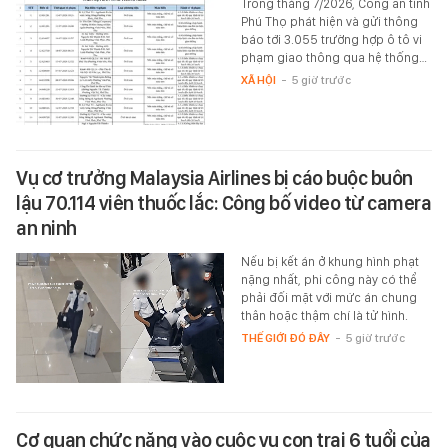
Trong tháng 7/2026, Công an tỉnh
Phú Thọ phát hiện và gửi thông
báo tới 3.055 trường hợp ô tô vi
phạm giao thông qua hệ thống…
XÃ HỘI
-
5 giờ trước
Vụ cơ trưởng Malaysia Airlines bị cáo buộc buôn
lậu 70.114 viên thuốc lắc: Công bố video từ camera
an ninh
Nếu bị kết án ở khung hình phạt
nặng nhất, phi công này có thể
phải đối mặt với mức án chung
thân hoặc thậm chí là tử hình.
THẾ GIỚI ĐÓ ĐÂY
-
5 giờ trước
Cơ quan chức năng vào cuộc vụ con trai 6 tuổi của