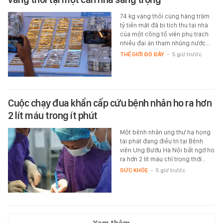
74 kg vàng thỏi cùng hàng trăm
tỷ tiền mặt đã bị tịch thu tại nhà
của một công tố viên phụ trách
nhiều đại án tham nhũng nước…
THẾ GIỚI ĐÓ ĐÂY
-
5 giờ trước
Cuộc chạy đua khẩn cấp cứu bệnh nhân ho ra hơn
2 lít máu trong ít phút
Một bệnh nhân ung thư hạ họng
tái phát đang điều trị tại Bệnh
viện Ung Bướu Hà Nội bất ngờ ho
ra hơn 2 lít máu chỉ trong thời…
SỨC KHỎE
-
5 giờ trước