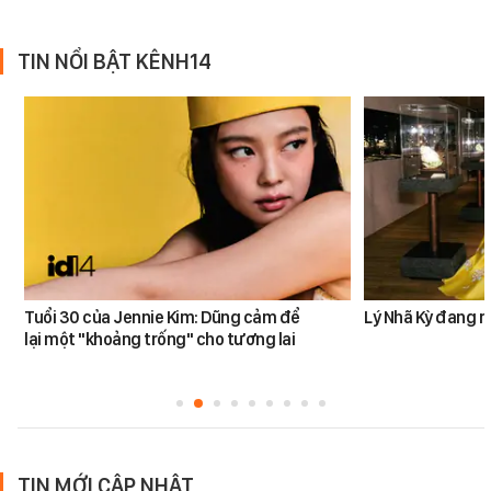
TIN NỔI BẬT KÊNH14
Tuổi 30 của Jennie Kim: Dũng cảm để
Lý Nhã Kỳ đang r
lại một "khoảng trống" cho tương lai
TIN MỚI CẬP NHẬT