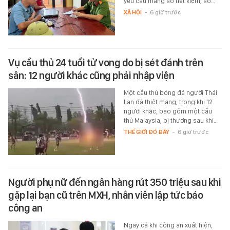
yêu cầu mang sổ tiết kiệm, sổ…
XÃ HỘI
-
6 giờ trước
Vụ cầu thủ 24 tuổi tử vong do bị sét đánh trên
sân: 12 người khác cũng phải nhập viện
Một cầu thủ bóng đá người Thái
Lan đã thiệt mạng, trong khi 12
người khác, bao gồm một cầu
thủ Malaysia, bị thương sau khi…
THẾ GIỚI ĐÓ ĐÂY
-
6 giờ trước
Người phụ nữ đến ngân hàng rút 350 triệu sau khi
gặp lại bạn cũ trên MXH, nhân viên lập tức báo
công an
Ngay cả khi công an xuất hiện,