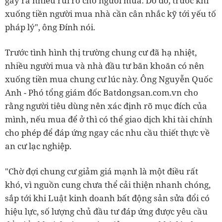
gây ra nhiều rủi ro cho người mua. Do đó, trước khi
xuống tiền người mua nhà cần cân nhắc kỹ tới yếu tố
pháp lý", ông Đính nói.
Trước tình hình thị trường chung cư đã hạ nhiệt,
nhiều người mua và nhà đầu tư băn khoăn có nên
xuống tiền mua chung cư lúc này. Ông Nguyễn Quốc
Anh - Phó tổng giám đốc Batdongsan.com.vn cho
rằng người tiêu dùng nên xác định rõ mục đích của
mình, nếu mua để ở thì có thể giao dịch khi tài chính
cho phép để đáp ứng ngay các nhu cầu thiết thực về
an cư lạc nghiệp.
"Chờ đợi chung cư giảm giá mạnh là một điều rất
khó, vì nguồn cung chưa thể cải thiện nhanh chóng,
sắp tới khi Luật kinh doanh bất động sản sửa đổi có
hiệu lực, số lượng chủ đầu tư đáp ứng được yêu cầu