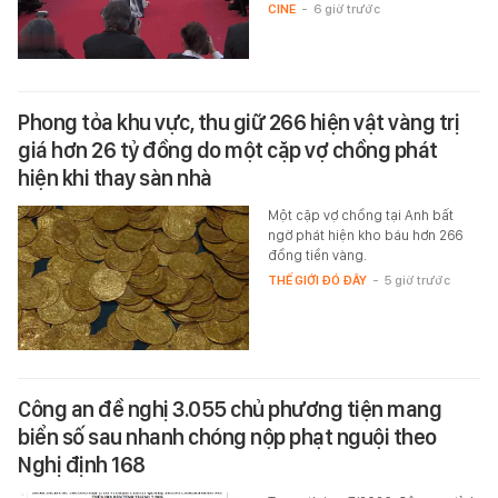
CINE
-
6 giờ trước
Phong tỏa khu vực, thu giữ 266 hiện vật vàng trị
giá hơn 26 tỷ đồng do một cặp vợ chồng phát
hiện khi thay sàn nhà
Một cặp vợ chồng tại Anh bất
ngờ phát hiện kho báu hơn 266
đồng tiền vàng.
THẾ GIỚI ĐÓ ĐÂY
-
5 giờ trước
Công an đề nghị 3.055 chủ phương tiện mang
biển số sau nhanh chóng nộp phạt nguội theo
Nghị định 168