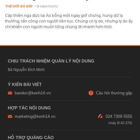
THẾ GIỚI ĐÓ ĐÂY
- 8 năm trước
Cặp thiên nga đực tại Áo bỗng một ngày giở chứng, hung dữ lạ
thường, tấn công con người liên tục. Chúng có lý do, nhưng lý do ấy
chỉ khiến con người muốn tống chúng đi nhanh hơn thôi.
CHỊU TRÁCH NHIỆM QUẢN LÝ NỘI DUNG
Bà Nguyễn Bích Minh
Ý KIẾN BÀI VIẾT
bandoc@kenh14.vn
Câu hỏi thường gặp
HỢP TÁC NỘI DUNG
marketing@kenh14.vn
024 7309 5555
HỖ TRỢ QUẢNG CÁO