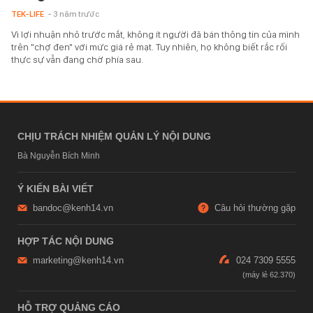
TEK-LIFE
- 3 năm trước
Vì lợi nhuận nhỏ trước mắt, không ít người đã bán thông tin của mình
trên "chợ đen" với mức giá rẻ mạt. Tuy nhiên, họ không biết rắc rối
thực sự vẫn đang chờ phía sau.
CHỊU TRÁCH NHIỆM QUẢN LÝ NỘI DUNG
Bà Nguyễn Bích Minh
Ý KIẾN BÀI VIẾT
bandoc@kenh14.vn
Câu hỏi thường gặp
HỢP TÁC NỘI DUNG
marketing@kenh14.vn
024 7309 5555
HỖ TRỢ QUẢNG CÁO