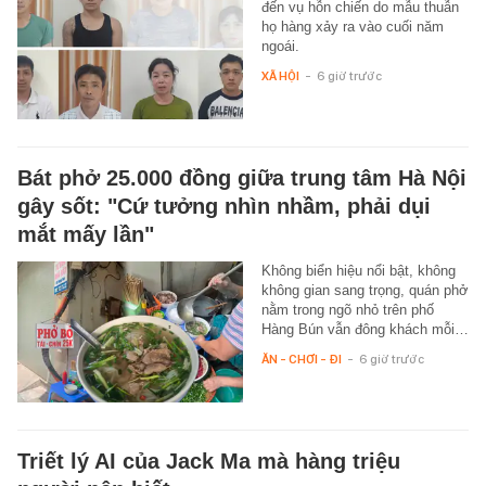
đến vụ hỗn chiến do mẫu thuẫn
họ hàng xảy ra vào cuối năm
ngoái.
XÃ HỘI
-
6 giờ trước
Bát phở 25.000 đồng giữa trung tâm Hà Nội
gây sốt: "Cứ tưởng nhìn nhầm, phải dụi
mắt mấy lần"
Không biển hiệu nổi bật, không
không gian sang trọng, quán phở
nằm trong ngõ nhỏ trên phố
Hàng Bún vẫn đông khách mỗi…
ĂN - CHƠI - ĐI
-
6 giờ trước
Triết lý AI của Jack Ma mà hàng triệu