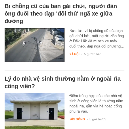
Bị chồng cũ của bạn gái chửi, người đàn
ông đuổi theo đạp 'đối thủ' ngã xe giữa
đường
Bực tức vì bị chồng cũ của bạn
gái chửi bới, một người đàn ông
ở Đắk Lắk đã mượn xe máy
đuổi theo, đạp ngã đối phương…
XÃ HỘI
-
5 giờ trước
Lý do nhà vệ sinh thường nằm ở ngoài rìa
công viên?
Điểm trùng hợp của các nhà vệ
sinh ở công viên là thường nằm
ngoài rìa, gần vỉa hè hoặc cổng
phụ ra vào.
ĐỜI SỐNG
-
5 giờ trước