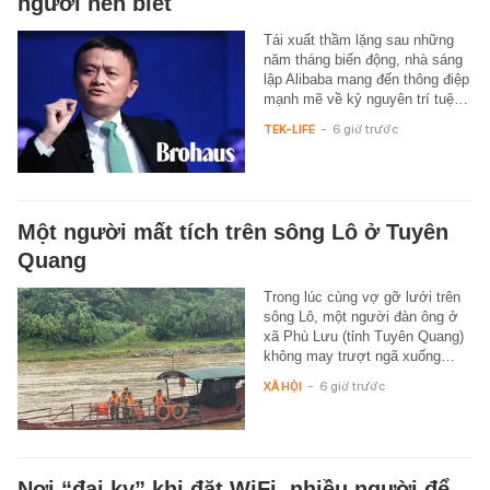
người nên biết
Tái xuất thầm lặng sau những
năm tháng biến động, nhà sáng
lập Alibaba mang đến thông điệp
mạnh mẽ về kỷ nguyên trí tuệ…
TEK-LIFE
-
6 giờ trước
Một người mất tích trên sông Lô ở Tuyên
Quang
Trong lúc cùng vợ gỡ lưới trên
sông Lô, một người đàn ông ở
xã Phù Lưu (tỉnh Tuyên Quang)
không may trượt ngã xuống…
XÃ HỘI
-
6 giờ trước
Nơi “đại kỵ” khi đặt WiFi, nhiều người để