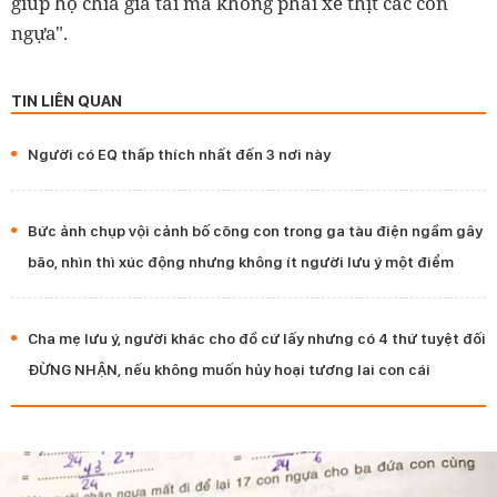
giúp họ chia gia tài mà không phải xẻ thịt các con
ngựa".
TIN LIÊN QUAN
Người có EQ thấp thích nhất đến 3 nơi này
Bức ảnh chụp vội cảnh bố cõng con trong ga tàu điện ngầm gây
bão, nhìn thì xúc động nhưng không ít người lưu ý một điểm
Cha mẹ lưu ý, người khác cho đồ cứ lấy nhưng có 4 thứ tuyệt đối
ĐỪNG NHẬN, nếu không muốn hủy hoại tương lai con cái