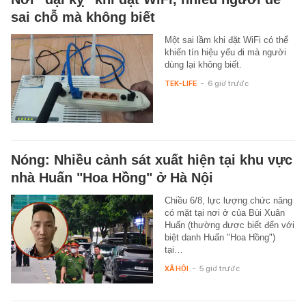
sai chỗ mà không biết
Một sai lầm khi đặt WiFi có thể
khiến tín hiệu yếu đi mà người
dùng lại không biết.
TEK-LIFE
-
6 giờ trước
Nóng: Nhiều cảnh sát xuất hiện tại khu vực
nhà Huấn "Hoa Hồng" ở Hà Nội
Chiều 6/8, lực lượng chức năng
có mặt tại nơi ở của Bùi Xuân
Huấn (thường được biết đến với
biệt danh Huấn "Hoa Hồng")
tại…
XÃ HỘI
-
5 giờ trước