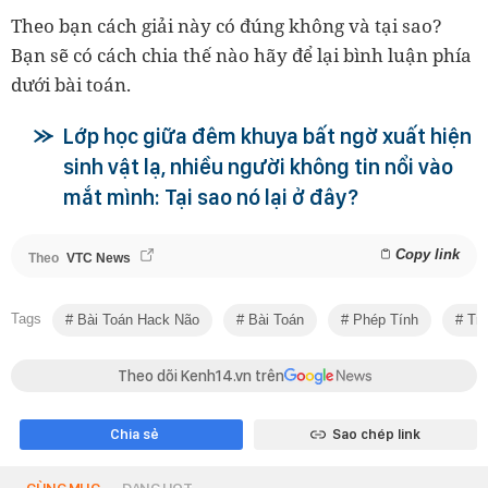
Theo bạn cách giải này có đúng không và tại sao?
Bạn sẽ có cách chia thế nào hãy để lại bình luận phía
dưới bài toán.
Lớp học giữa đêm khuya bất ngờ xuất hiện
sinh vật lạ, nhiều người không tin nổi vào
mắt mình: Tại sao nó lại ở đây?
Copy link
Theo
VTC News
Tags
Bài Toán Hack Não
Bài Toán
Phép Tính
Tra
Theo dõi Kenh14.vn trên
Chia sẻ
Sao chép link