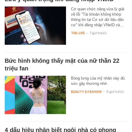
Cơ quan chức năng vừa lý giải
về lỗi "Tài khoản không khớp
thông tin tại Cơ sở dữ liệu dân
cư" khi đăng nhập VNeID và…
TEK-LIFE
-
7 giờ trước
Bức hình không thấy mặt của nữ thần 22
triệu fan
Bóng lưng của mỹ nhân này đủ
sức gây thương nhớ.
BEAUTY & FASHION
-
6 giờ trước
4 dấu hiệu nhận biết ngôi nhà có phong