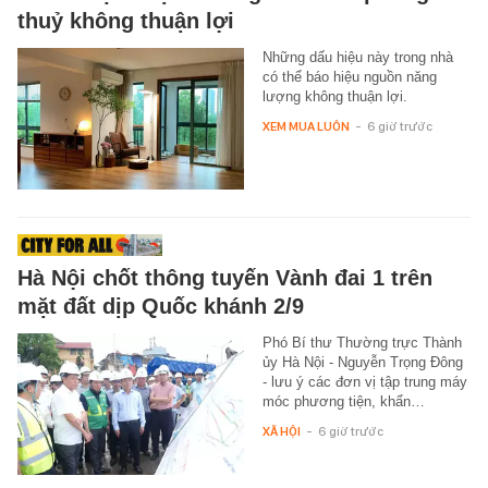
thuỷ không thuận lợi
Những dấu hiệu này trong nhà
có thể báo hiệu nguồn năng
lượng không thuận lợi.
XEM MUA LUÔN
-
6 giờ trước
Hà Nội chốt thông tuyến Vành đai 1 trên
mặt đất dịp Quốc khánh 2/9
Phó Bí thư Thường trực Thành
ủy Hà Nội - Nguyễn Trọng Đông
- lưu ý các đơn vị tập trung máy
móc phương tiện, khẩn…
XÃ HỘI
-
6 giờ trước