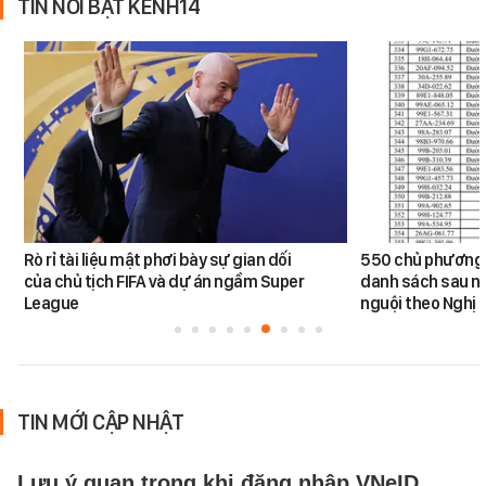
TIN NỔI BẬT KÊNH14
Rò rỉ tài liệu mật phơi bày sự gian dối
550 chủ phương 
của chủ tịch FIFA và dự án ngầm Super
danh sách sau n
League
nguội theo Nghị 
TIN MỚI CẬP NHẬT
Lưu ý quan trọng khi đăng nhập VNeID