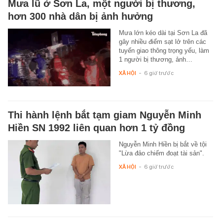
Mưa lũ ở Sơn La, một người bị thương,
hơn 300 nhà dân bị ảnh hưởng
Mưa lớn kéo dài tại Sơn La đã
gây nhiều điểm sạt lở trên các
tuyến giao thông trọng yếu, làm
1 người bị thương, ảnh…
XÃ HỘI
-
6 giờ trước
Thi hành lệnh bắt tạm giam Nguyễn Minh
Hiền SN 1992 liên quan hơn 1 tỷ đồng
Nguyễn Minh Hiền bị bắt về tội
"Lừa đảo chiếm đoạt tài sản".
XÃ HỘI
-
6 giờ trước