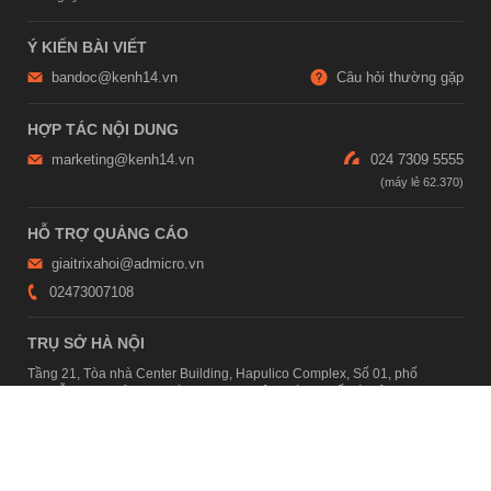
Ý KIẾN BÀI VIẾT
bandoc@kenh14.vn
Câu hỏi thường gặp
HỢP TÁC NỘI DUNG
marketing@kenh14.vn
024 7309 5555
HỖ TRỢ QUẢNG CÁO
giaitrixahoi@admicro.vn
02473007108
TRỤ SỞ HÀ NỘI
Tầng 21, Tòa nhà Center Building, Hapulico Complex, Số 01, phố
Nguyễn Huy Tưởng, phường Thanh Xuân, thành phố Hà Nội
TRỤ SỞ TP.HỒ CHÍ MINH
Tầng 4, Tòa nhà 123, số 127 Võ Văn Tần, Phường Xuân Hòa, TPHCM