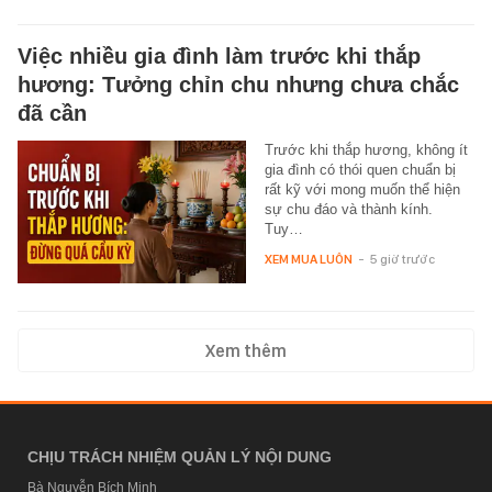
Việc nhiều gia đình làm trước khi thắp
hương: Tưởng chỉn chu nhưng chưa chắc
đã cần
Trước khi thắp hương, không ít
gia đình có thói quen chuẩn bị
rất kỹ với mong muốn thể hiện
sự chu đáo và thành kính.
Tuy…
XEM MUA LUÔN
-
5 giờ trước
Xem thêm
CHỊU TRÁCH NHIỆM QUẢN LÝ NỘI DUNG
Bà Nguyễn Bích Minh