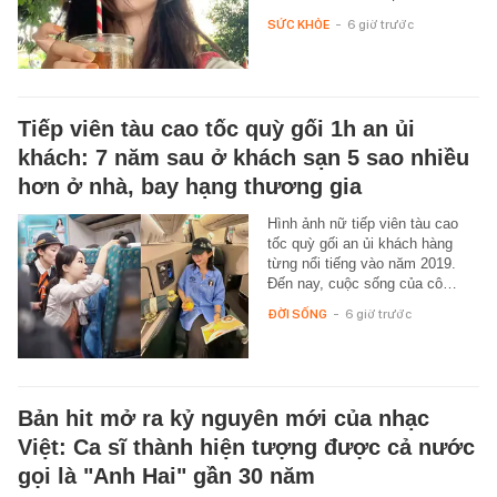
SỨC KHỎE
-
6 giờ trước
Tiếp viên tàu cao tốc quỳ gối 1h an ủi
khách: 7 năm sau ở khách sạn 5 sao nhiều
hơn ở nhà, bay hạng thương gia
Hình ảnh nữ tiếp viên tàu cao
tốc quỳ gối an ủi khách hàng
từng nổi tiếng vào năm 2019.
Đến nay, cuộc sống của cô…
ĐỜI SỐNG
-
6 giờ trước
Bản hit mở ra kỷ nguyên mới của nhạc
Việt: Ca sĩ thành hiện tượng được cả nước
gọi là "Anh Hai" gần 30 năm