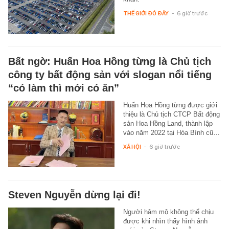
THẾ GIỚI ĐÓ ĐÂY
-
6 giờ trước
Bất ngờ: Huấn Hoa Hồng từng là Chủ tịch
công ty bất động sản với slogan nổi tiếng
“có làm thì mới có ăn”
Huấn Hoa Hồng từng được giới
thiệu là Chủ tịch CTCP Bất động
sản Hoa Hồng Land, thành lập
vào năm 2022 tại Hòa Bình cũ…
XÃ HỘI
-
6 giờ trước
Steven Nguyễn dừng lại đi!
Người hâm mộ không thể chịu
được khi nhìn thấy hình ảnh