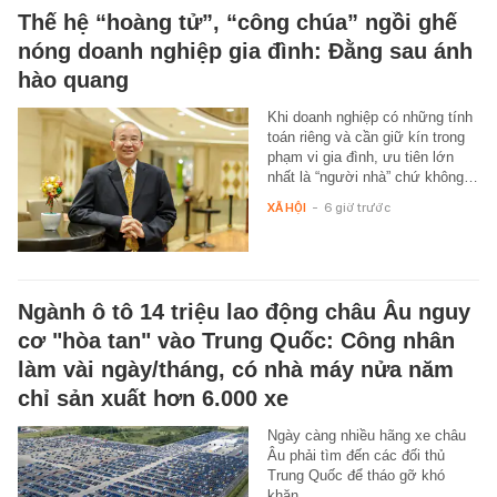
Thế hệ “hoàng tử”, “công chúa” ngồi ghế
nóng doanh nghiệp gia đình: Đằng sau ánh
hào quang
Khi doanh nghiệp có những tính
toán riêng và cần giữ kín trong
phạm vi gia đình, ưu tiên lớn
nhất là “người nhà” chứ không…
XÃ HỘI
-
6 giờ trước
Ngành ô tô 14 triệu lao động châu Âu nguy
cơ "hòa tan" vào Trung Quốc: Công nhân
làm vài ngày/tháng, có nhà máy nửa năm
chỉ sản xuất hơn 6.000 xe
Ngày càng nhiều hãng xe châu
Âu phải tìm đến các đối thủ
Trung Quốc để tháo gỡ khó
khăn.