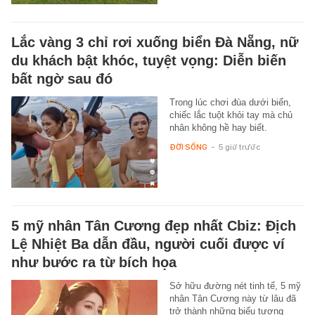
Lắc vàng 3 chỉ rơi xuống biển Đà Nẵng, nữ
du khách bật khóc, tuyệt vọng: Diễn biến
bất ngờ sau đó
Trong lúc chơi đùa dưới biển,
chiếc lắc tuột khỏi tay mà chủ
nhân không hề hay biết.
ĐỜI SỐNG
-
5 giờ trước
5 mỹ nhân Tân Cương đẹp nhất Cbiz: Địch
Lệ Nhiệt Ba dẫn đầu, người cuối được ví
như bước ra từ bích họa
Sở hữu đường nét tinh tế, 5 mỹ
nhân Tân Cương này từ lâu đã
trở thành những biểu tượng