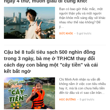
ngay 4 thứ, muốn giấu đi cũng khó!
Bạn có bao giờ thắc mắc, một
người thận yếu và một người
thận khỏe mỗi sáng dậy sẽ khác
nhau như thế nào không? Để
ý…
SỨC KHỎE
-
5 giờ trước
Cậu bé 8 tuổi tiêu sạch 500 nghìn đồng
trong 3 ngày, bà mẹ ở TP.HCM thay đổi
cách dạy con bằng một "cây tiền" và cái
kết bất ngờ
Chị Minh Anh nhận ra vấn đề
không nằm ở việc con tiêu nhiều
hay ít, mà là con chưa hiểu tiền
đến từ đâu và vì sao cần trân…
HỌC ĐƯỜNG
-
5 giờ trước