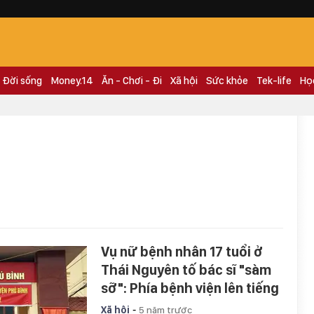
Đời sống
Money.14
Ăn - Chơi - Đi
Xã hội
Sức khỏe
Tek-life
Họ
Vụ nữ bệnh nhân 17 tuổi ở
Thái Nguyên tố bác sĩ "sàm
sỡ": Phía bệnh viện lên tiếng
-
Xã hội
5 năm trước