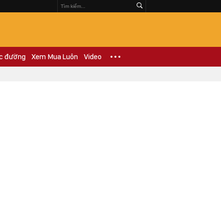
c đường
Xem Mua Luôn
Video