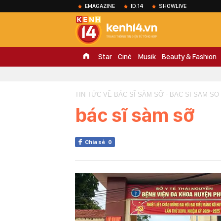
EMAGAZINE
ID.14
SHOWLIVE
Star
Ciné
Musik
Beauty & Fashion
TIN TỨC VỀ BÁC SĨ SÀM SỠ - BAC SI SAM SO
bác sĩ sàm sỡ
Chia sẻ
0