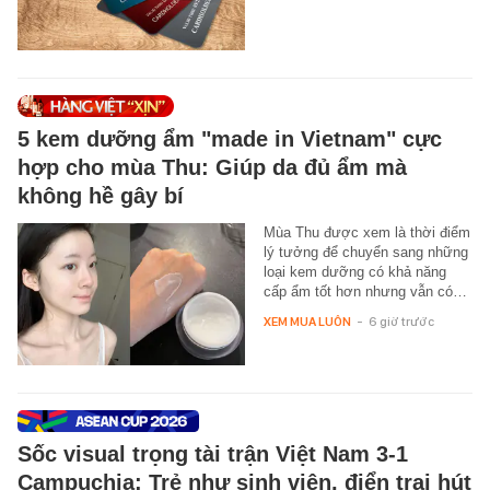
5 kem dưỡng ẩm "made in Vietnam" cực
hợp cho mùa Thu: Giúp da đủ ẩm mà
không hề gây bí
Mùa Thu được xem là thời điểm
lý tưởng để chuyển sang những
loại kem dưỡng có khả năng
cấp ẩm tốt hơn nhưng vẫn có…
XEM MUA LUÔN
-
6 giờ trước
Sốc visual trọng tài trận Việt Nam 3-1
Campuchia: Trẻ như sinh viên, điển trai hút