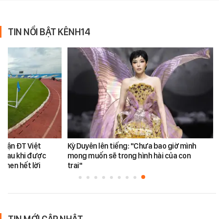
TIN NỔI BẬT KÊNH14
 trận ĐT Việt
Kỳ Duyên lên tiếng: "Chưa bao giờ mình
 sau khi được
mong muốn sẽ trong hình hài của con
khen hết lời
trai"