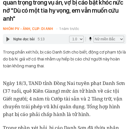
quan trọng trong vụ án, vợ bị cáo bật khóc nức
nở "Dù có một tia hy vọng, em vẫn muốn cứu
anh"
NHÓM PV - ẢNH, CLIP: DI ANH
1 năm trước
Nghe đọc bài
5:13
Trong phần xét hỏi, bị cáo Danh Sơn cho biết, động cơ phạm tội là
do bà N. giả vờ có thai nhằm uy hiếp bị cáo chứ người này hoàn
toàn không mang thai.
Ngày 18/3, TAND tỉnh Đồng Nai tuyên phạt Danh Sơn
(37 tuổi, quê Kiên Giang) mức án tử hình về các tội
Giết người; 4 năm tù Cướp tài sản và 2 Tàng trữ, vận
chuyển trái phép vũ khí quân dụng. Tổng hợp hình
phạt bị cáo phải chấp hành là tử hình.
Trong phần xét hỏi, bị cáo Danh Sơn đã thừa nhận