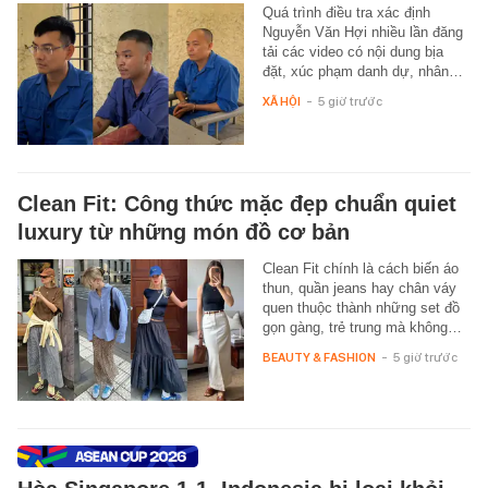
Quá trình điều tra xác định
Nguyễn Văn Hợi nhiều lần đăng
tải các video có nội dung bịa
đặt, xúc phạm danh dự, nhân…
XÃ HỘI
-
5 giờ trước
Clean Fit: Công thức mặc đẹp chuẩn quiet
luxury từ những món đồ cơ bản
Clean Fit chính là cách biến áo
thun, quần jeans hay chân váy
quen thuộc thành những set đồ
gọn gàng, trẻ trung mà không…
BEAUTY & FASHION
-
5 giờ trước