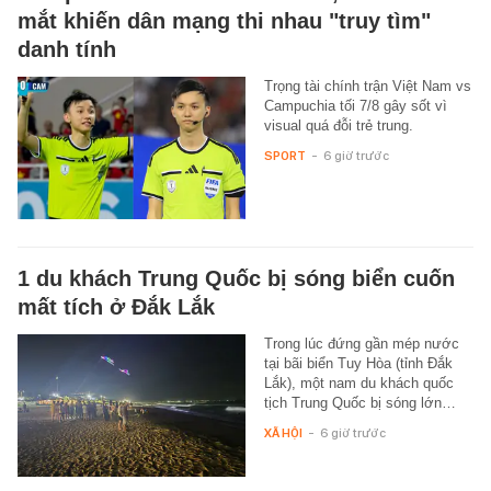
mắt khiến dân mạng thi nhau "truy tìm"
danh tính
Trọng tài chính trận Việt Nam vs
Campuchia tối 7/8 gây sốt vì
visual quá đỗi trẻ trung.
SPORT
-
6 giờ trước
1 du khách Trung Quốc bị sóng biển cuốn
mất tích ở Đắk Lắk
Trong lúc đứng gần mép nước
tại bãi biển Tuy Hòa (tỉnh Đắk
Lắk), một nam du khách quốc
tịch Trung Quốc bị sóng lớn…
XÃ HỘI
-
6 giờ trước