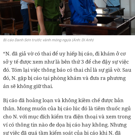
Bị cáo Danh Sơn trước vành móng ngựa (Ảnh: Di Anh)
“N. đã giả vờ có thai để uy hiếp bị cáo, đi khám ở cơ
sở y tế được xem như là bên thứ 3 để che đậy sự việc
đó. Tóm lại việc thông báo có thai chỉ là sự giả vờ. Sau
đó, N. gặp bị cáo tại phòng khám và đưa ra phương
án sẽ không giữ thai.
Bị cáo đã hoảng loạn và không kiềm chế được bản
thân. Mong muốn của bị cáo lúc đó là tiêm thuốc ngủ
cho N. với mục đích kiểm tra điện thoại và xem trong
ví có thông tin nào đe dọa bị cáo hay không. Nhưng
sự việc đã quá tầm kiểm soát của bị cáo khi N. đã