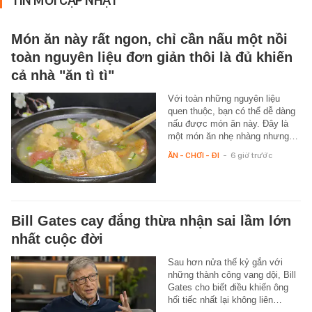
TIN MỚI CẬP NHẬT
Món ăn này rất ngon, chỉ cần nấu một nồi
toàn nguyên liệu đơn giản thôi là đủ khiến
cả nhà "ăn tì tì"
Với toàn những nguyên liệu
quen thuộc, bạn có thể dễ dàng
nấu được món ăn này. Đây là
một món ăn nhẹ nhàng nhưng…
ĂN - CHƠI - ĐI
-
6 giờ trước
Bill Gates cay đắng thừa nhận sai lầm lớn
nhất cuộc đời
Sau hơn nửa thế kỷ gắn với
những thành công vang dội, Bill
Gates cho biết điều khiến ông
hối tiếc nhất lại không liên…