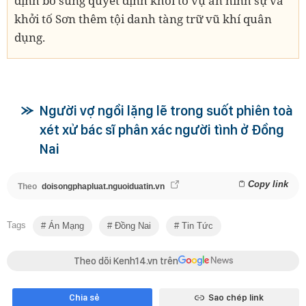
định bổ sung quyết định khởi tố vụ án hình sự và
khởi tố Sơn thêm tội danh tàng trữ vũ khí quân
dụng.
Người vợ ngồi lặng lẽ trong suốt phiên toà
xét xử bác sĩ phân xác người tình ở Đồng
Nai
Copy link
Theo
doisongphapluat.nguoiduatin.vn
Tags
Án Mạng
Đồng Nai
Tin Tức
Theo dõi Kenh14.vn trên
Chia sẻ
Sao chép link