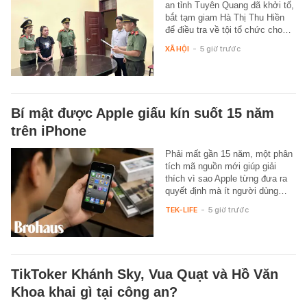
an tỉnh Tuyên Quang đã khởi tố,
bắt tạm giam Hà Thị Thu Hiền
để điều tra về tội tổ chức cho…
XÃ HỘI
-
5 giờ trước
Bí mật được Apple giấu kín suốt 15 năm
trên iPhone
Phải mất gần 15 năm, một phân
tích mã nguồn mới giúp giải
thích vì sao Apple từng đưa ra
quyết định mà ít người dùng…
TEK-LIFE
-
5 giờ trước
TikToker Khánh Sky, Vua Quạt và Hồ Văn
Khoa khai gì tại công an?