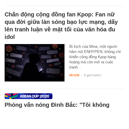
Chấn động cộng đồng fan Kpop: Fan nữ
qua đời giữa làn sóng bạo lực mạng, dấy
lên tranh luận về mặt tối của văn hóa đu
idol
Bi kịch của Mina, một người
hâm mộ ENHYPEN, không chỉ
khiến cộng đồng Kpop bàng
hoàng mà còn mở ra cuộc
tranh…
MUSIK
-
5 giờ trước
Phỏng vấn nóng Đình Bắc: "Tôi không
quan tâm đến danh hiệu cá nhân, tập thể
ĐT Việt Nam là trên hết"