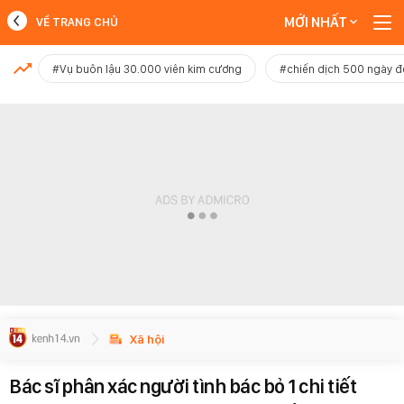
MỚI NHẤT
VỀ TRANG CHỦ
MỚI NHẤT
#Vụ buôn lậu 30.000 viên kim cương
#chiến dịch 500 ngày 
Xem thêm
Xã hội
Bác sĩ phân xác người tình bác bỏ 1 chi tiết