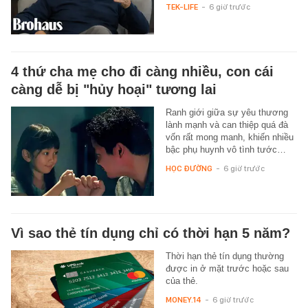
TEK-LIFE
-
6 giờ trước
4 thứ cha mẹ cho đi càng nhiều, con cái
càng dễ bị "hủy hoại" tương lai
Ranh giới giữa sự yêu thương
lành mạnh và can thiệp quá đà
vốn rất mong manh, khiến nhiều
bậc phụ huynh vô tình tước…
HỌC ĐƯỜNG
-
6 giờ trước
Vì sao thẻ tín dụng chỉ có thời hạn 5 năm?
Thời hạn thẻ tín dụng thường
được in ở mặt trước hoặc sau
của thẻ.
MONEY.14
-
6 giờ trước