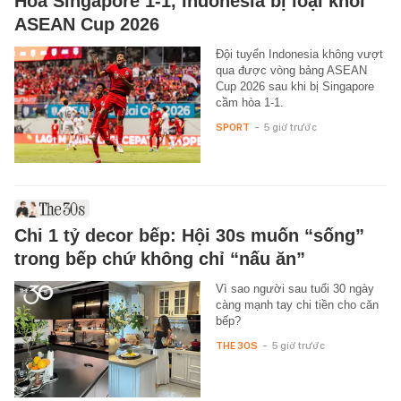
Hòa Singapore 1-1, Indonesia bị loại khỏi
ASEAN Cup 2026
Đội tuyển Indonesia không vượt
qua được vòng bảng ASEAN
Cup 2026 sau khi bị Singapore
cầm hòa 1-1.
SPORT
-
5 giờ trước
Chi 1 tỷ decor bếp: Hội 30s muốn “sống”
trong bếp chứ không chỉ “nấu ăn”
Vì sao người sau tuổi 30 ngày
càng mạnh tay chi tiền cho căn
bếp?
THE 30S
-
5 giờ trước