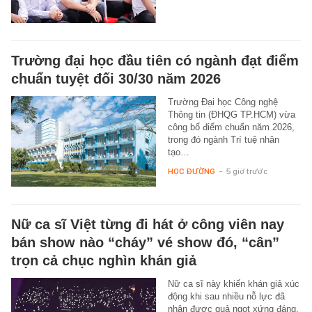
Trường đại học đầu tiên có ngành đạt điểm
chuẩn tuyệt đối 30/30 năm 2026
Trường Đại học Công nghệ
Thông tin (ĐHQG TP.HCM) vừa
công bố điểm chuẩn năm 2026,
trong đó ngành Trí tuệ nhân
tạo…
HỌC ĐƯỜNG
-
5 giờ trước
Nữ ca sĩ Việt từng đi hát ở công viên nay
bán show nào “cháy” vé show đó, “cân”
trọn cả chục nghìn khán giả
Nữ ca sĩ này khiến khán giả xúc
động khi sau nhiều nỗ lực đã
nhận được quả ngọt xứng đáng.