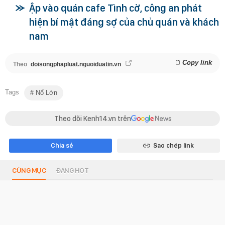
Ập vào quán cafe Tình cờ, công an phát
hiện bí mật đáng sợ của chủ quán và khách
nam
Copy link
Theo
doisongphapluat.nguoiduatin.vn
Tags
Nổ Lớn
Theo dõi Kenh14.vn trên
Chia sẻ
Sao chép link
CÙNG MỤC
ĐANG HOT