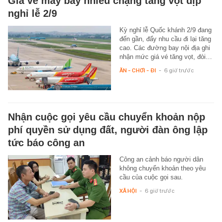
Giá vé máy bay nhiều chặng tăng vọt dịp
nghỉ lễ 2/9
Kỳ nghỉ lễ Quốc khánh 2/9 đang
đến gần, đẩy nhu cầu đi lại tăng
cao. Các đường bay nội địa ghi
nhận mức giá vé tăng vọt, đòi…
ĂN - CHƠI - ĐI
-
6 giờ trước
Nhận cuộc gọi yêu cầu chuyển khoản nộp
phí quyền sử dụng đất, người đàn ông lập
tức báo công an
Công an cảnh báo người dân
không chuyển khoản theo yêu
cầu của cuộc gọi sau.
XÃ HỘI
-
6 giờ trước