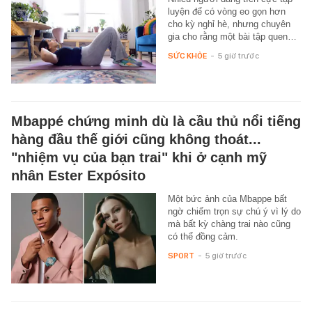
luyện để có vòng eo gọn hơn
cho kỳ nghỉ hè, nhưng chuyên
gia cho rằng một bài tập quen…
SỨC KHỎE
-
5 giờ trước
Mbappé chứng minh dù là cầu thủ nổi tiếng
hàng đầu thế giới cũng không thoát...
"nhiệm vụ của bạn trai" khi ở cạnh mỹ
nhân Ester Expósito
Một bức ảnh của Mbappe bất
ngờ chiếm trọn sự chú ý vì lý do
mà bất kỳ chàng trai nào cũng
có thể đồng cảm.
SPORT
-
5 giờ trước