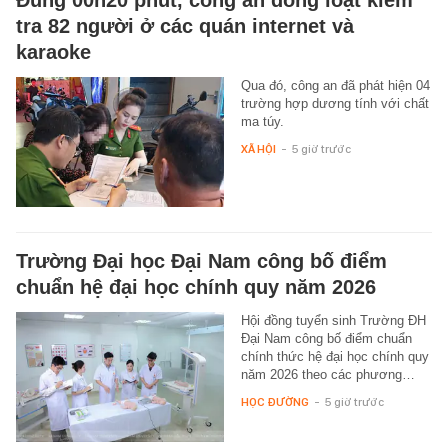
tra 82 người ở các quán internet và
karaoke
Qua đó, công an đã phát hiện 04
trường hợp dương tính với chất
ma túy.
XÃ HỘI
-
5 giờ trước
Trường Đại học Đại Nam công bố điểm
chuẩn hệ đại học chính quy năm 2026
Hội đồng tuyển sinh Trường ĐH
Đại Nam công bố điểm chuẩn
chính thức hệ đại học chính quy
năm 2026 theo các phương…
HỌC ĐƯỜNG
-
5 giờ trước