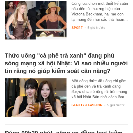
Cùng lựa chọn một thiết kế satin
nâu đến từ thương hiệu của
Victoria Beckham, hai mẹ con
lại mang đến hai sắc thái hoàn…
SPORT
-
5 giờ trước
Thức uống "cà phê trà xanh" đang phủ
sóng mạng xã hội Nhật: Vì sao nhiều người
tin rằng nó giúp kiểm soát cân nặng?
Một công thức đồ uống chỉ gồm
cà phê đen và trà xanh đang
được chia sẻ rộng rãi trên mạng
xã hội Nhật Bản nhờ cách làm…
BEAUTY & FASHION
-
5 giờ trước
Đúng 00h20 phút, công an đồng loạt kiểm