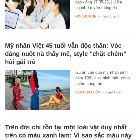
dao động 17,35-26,1 điểm,
ngành Truyền thông đa…
HỌC ĐƯỜNG
-
7 giờ trước
Mỹ nhân Việt 45 tuổi vẫn độc thân: Vóc
dáng nuột nà thấy mê, style "chặt chém"
hội gái trẻ
Gu ăn vận của mỹ nhân sinh
năm 1981 cực nịnh mắt, càng
ngắm càng mê.
XEM MUA LUÔN
-
7 giờ trước
Trên đời chỉ tồn tại một loài vật duy nhất
trên có màu xanh lam: Vì sao sắc màu này