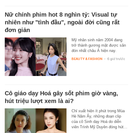
Nữ chính phim hot 8 nghìn tỷ: Visual tự
nhiên như "tình đầu", ngoài đời cũng rất
đơn giản
Mỹ nhân sinh năm 2004 đang
trở thành gương mặt được săn
đón nhất châu Á hiện nay.
BEAUTY & FASHION
-
6 giờ trước
Cô giáo dạy Hoá gây sốt phim giờ vàng,
hút triệu lượt xem là ai?
Chỉ xuất hiện ít phút trong Mùa
Hè Năm Ấy, những đoạn clip
của cô Sinh dạy Hoá do diễn
viên Trình Mỹ Duyên đóng hút…