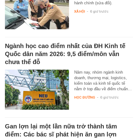
hành chính (sửa đổi).
XÃ HỘI
-
6 giờ trước
Ngành học cao điểm nhất của ĐH Kinh tế
Quốc dân năm 2026: 9,5 điểm/môn vẫn
chưa thể đỗ
Năm nay, nhóm ngành kinh
doanh, thương mại, logistics,
kiểm toán và kinh tế quốc tế
nằm ở top đầu về điểm chuẩn…
HỌC ĐƯỜNG
-
6 giờ trước
Gan lợn lại một lần nữa trở thành tâm
điểm: Các bác sĩ phát hiện ăn gan lợn