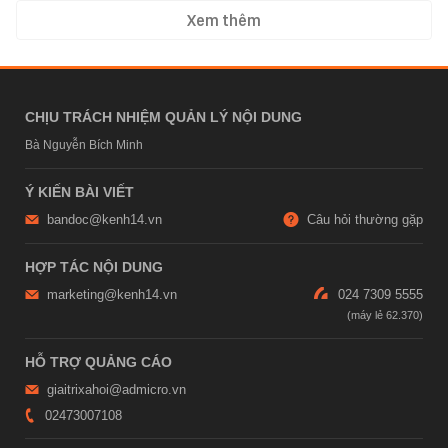
Xem thêm
CHỊU TRÁCH NHIỆM QUẢN LÝ NỘI DUNG
Bà Nguyễn Bích Minh
Ý KIẾN BÀI VIẾT
bandoc@kenh14.vn
Câu hỏi thường gặp
HỢP TÁC NỘI DUNG
marketing@kenh14.vn
024 7309 5555
HỖ TRỢ QUẢNG CÁO
giaitrixahoi@admicro.vn
02473007108