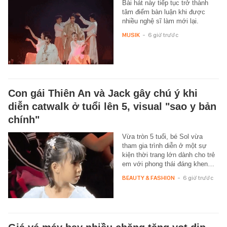
Bài hát này tiếp tục trở thành
tâm điểm bàn luận khi được
nhiều nghệ sĩ làm mới lại.
MUSIK
-
6 giờ trước
Con gái Thiên An và Jack gây chú ý khi
diễn catwalk ở tuổi lên 5, visual "sao y bản
chính"
Vừa tròn 5 tuổi, bé Sol vừa
tham gia trình diễn ở một sự
kiện thời trang lớn dành cho trẻ
em với phong thái đáng khen…
BEAUTY & FASHION
-
6 giờ trước