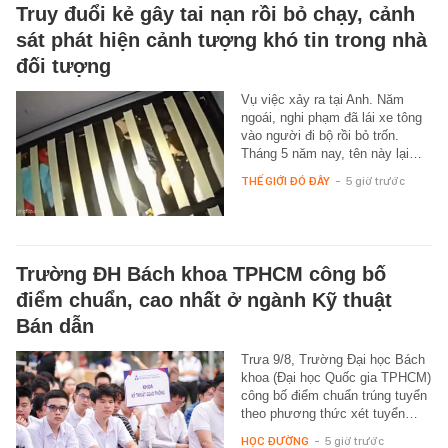
Truy đuổi kẻ gây tai nạn rồi bỏ chạy, cảnh
sát phát hiện cảnh tượng khó tin trong nhà
đối tượng
Vụ việc xảy ra tại Anh. Năm
ngoái, nghi phạm đã lái xe tông
vào người đi bộ rồi bỏ trốn.
Tháng 5 năm nay, tên này lại…
THẾ GIỚI ĐÓ ĐÂY
-
5 giờ trước
Trường ĐH Bách khoa TPHCM công bố
điểm chuẩn, cao nhất ở ngành Kỹ thuật
Bán dẫn
Trưa 9/8, Trường Đại học Bách
khoa (Đại học Quốc gia TPHCM)
công bố điểm chuẩn trúng tuyển
theo phương thức xét tuyển…
HỌC ĐƯỜNG
-
5 giờ trước