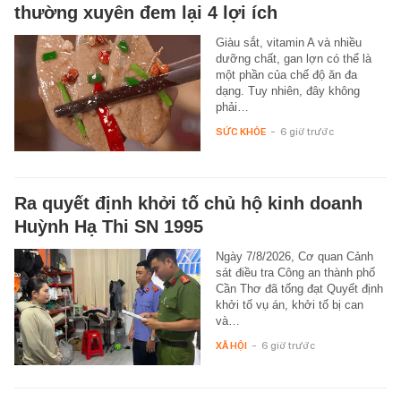
thường xuyên đem lại 4 lợi ích
Giàu sắt, vitamin A và nhiều
dưỡng chất, gan lợn có thể là
một phần của chế độ ăn đa
dạng. Tuy nhiên, đây không
phải…
SỨC KHỎE
-
6 giờ trước
Ra quyết định khởi tố chủ hộ kinh doanh
Huỳnh Hạ Thi SN 1995
Ngày 7/8/2026, Cơ quan Cảnh
sát điều tra Công an thành phố
Cần Thơ đã tống đạt Quyết định
khởi tố vụ án, khởi tố bị can
và…
XÃ HỘI
-
6 giờ trước