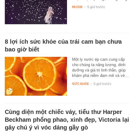
MUSIK
-
5 giờ trước
8 lợi ích sức khỏe của trái cam bạn chưa
bao giờ biết
Một ly nước ép cam cung cấp
cho chúng ta năng lượng, dinh
dưỡng và giá trị tinh thần, giúp
khám phá niềm đam mê và vẻ…
SỨC KHỎE
-
5 giờ trước
Cùng diện một chiếc váy, tiểu thư Harper
Beckham phổng phao, xinh đẹp, Victoria lại
gây chú ý vì vóc dáng gầy gò