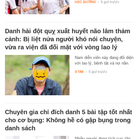
HỌC ĐƯỜNG
-
5 giờ trước
Danh hài đột quỵ xuất huyết não lâm thảm
cảnh: Bị liệt nửa người khó nói chuyện,
vừa ra viện đã đối mặt với vòng lao lý
Nam diễn viên này đang đối diện
với lao lý, bệnh tật và nợ nần.
STAR
-
5 giờ trước
Chuyên gia chỉ đích danh 5 bài tập tốt nhất
cho cơ bụng: Không hề có gập bụng trong
danh sách
Nhiều người đang tích cực tập