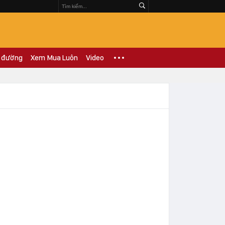
 đường
Xem Mua Luôn
Video