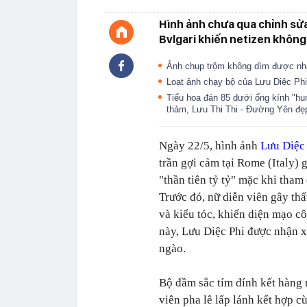
Hình ảnh chưa qua chỉnh sửa 
Bvlgari khiến netizen không 
Ảnh chụp trộm không dìm được nh
Loạt ảnh chạy bộ của Lưu Diệc Phi
Tiểu hoa đán 85 dưới ống kính "hu
thảm, Lưu Thi Thi - Đường Yên đẹ
Ngày 22/5, hình ảnh
Lưu Diệc
trần gợi cảm tại Rome (Italy) g
"thần tiên tỷ tỷ" mặc khi tham
Trước đó, nữ diễn viên gây th
và kiểu tóc, khiến diện mạo cô
này, Lưu Diệc Phi được nhận xé
ngào.
Bộ đầm sắc tím đính kết hàng
viên pha lê lấp lánh kết hợp c