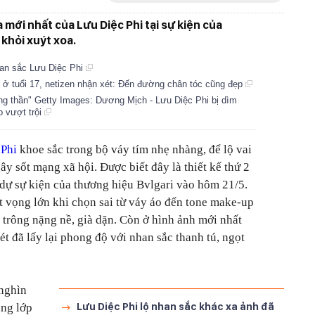
mới nhất của Lưu Diệc Phi tại sự kiện của
khỏi xuýt xoa.
an sắc Lưu Diệc Phi
 ở tuổi 17, netizen nhận xét: Đến đường chân tóc cũng đẹp
ng thần" Getty Images: Dương Mịch - Lưu Diệc Phi bị dìm
p vượt trội
 Phi
khoe sắc trong bộ váy tím nhẹ nhàng, để lộ vai
ây sốt mạng xã hội. Được biết đây là thiết kế thứ 2
 dự sự kiện của thương hiệu Bvlgari vào hôm 21/5.
ất vọng lớn khi chọn sai từ váy áo đến tone make-up
 trông nặng nề, già dặn
. Còn ở hình ảnh mới nhất
t đã lấy lại phong độ với nhan sắc thanh tú, ngọt
 nghìn
Lưu Diệc Phi lộ nhan sắc khác xa ảnh đã
ùng lớp