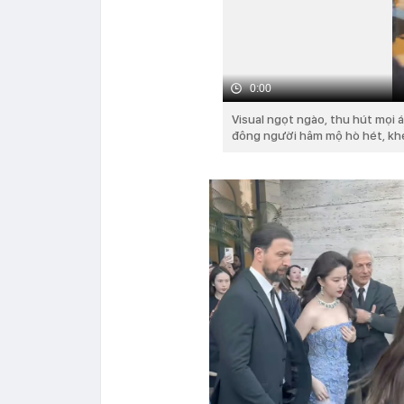
0:00
Visual ngọt ngào, thu hút mọi á
đông người hâm mộ hò hét, kh