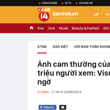
EMAGAZINE
ID.14
SHOWLIVE
Ồ
Star
Ciné
Musik
Beauty & Fashion
Đời
STAR
SAO VIỆT
HỘI BẠN THÂN SHOW
Ảnh cam thường của 
triệu người xem: Vis
ngờ
VY ANH,
16:31 22/05/2024
Chia sẻ