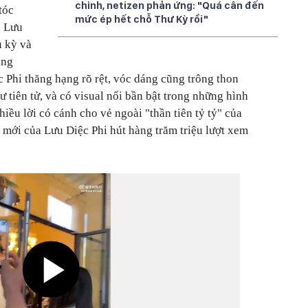
chỉnh, netizen phản ứng: "Quá cân đến
tóc
mức ép hết chỗ Thư Kỳ rồi"
o Lưu
u kỳ và
úng
 Phi thăng hạng rõ rệt, vóc dáng cũng trông thon
 tiên tử, và có visual nổi bần bật trong những hình
ều lời có cánh cho vẻ ngoài "thần tiên tỷ tỷ" của
h mới của Lưu Diệc Phi hút
hàng trăm triệu lượt xem