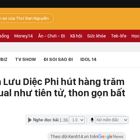
n ào của Thư Đan Nguyễn
 sống
Money.14
Ăn - Chơi - Đi
Xã hội
Sức khỏe
Tek-life
Học
BIZ
TV SHOW
ĐI SOI SAO ĐI
IDOL 14
Lưu Diệc Phi hút hàng trăm
ual như tiên tử, thon gọn bất
1:36
Nghe đọc bài
Theo dõi Kenh14.vn trên