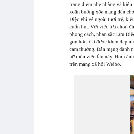
trang điểm nhẹ nhàng và kiểu 
xoăn buông xõa mang đến ch
Diệc Phi vẻ ngoài tươi trẻ, kiê
cuốn hút. Với việc lựa chọn đ
phong cách, nhan sắc Lưu Diệc
gọn hơn.
Cô được khen đẹp như
cam thường.
Dân mạng dành nhi
nữ diễn viên lần này. Hình ản
trên mạng xã hội Weibo.