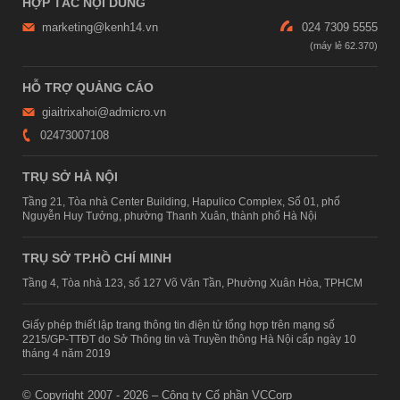
HỢP TÁC NỘI DUNG
marketing@kenh14.vn
024 7309 5555
HỖ TRỢ QUẢNG CÁO
giaitrixahoi@admicro.vn
02473007108
TRỤ SỞ HÀ NỘI
Tầng 21, Tòa nhà Center Building, Hapulico Complex, Số 01, phố
Nguyễn Huy Tưởng, phường Thanh Xuân, thành phố Hà Nội
TRỤ SỞ TP.HỒ CHÍ MINH
Tầng 4, Tòa nhà 123, số 127 Võ Văn Tần, Phường Xuân Hòa, TPHCM
Giấy phép thiết lập trang thông tin điện tử tổng hợp trên mạng số
2215/GP-TTĐT do Sở Thông tin và Truyền thông Hà Nội cấp ngày 10
tháng 4 năm 2019
© Copyright 2007 - 2026 – Công ty Cổ phần VCCorp