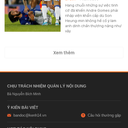
Hàng chuỗi những sự việc tình
cờ đã khiến Andre Gomes phải
nhập viện khẩn cấp dù Son
Heung-min không hề cố ý làm
anh dính chấn thương nặng như
vậy.
Xem thêm
CHỊU TRÁCH NHIỆM QUẢN LÝ NỘI DUNG
Bà Nguyễn Bích Minh
Ý KIẾN BÀI VIẾT
bandoc@kenh14.vn
Câu hỏi thường gặp