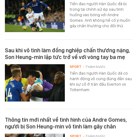
Tiền đạo người Hàn Quốc đã bị
trọng tài chính xử ép sau tình
huống vào bóng với Andre
Gomes. Anh không hề cố ý muốn
gây chấn thương cho đối thủ.
Sau khi vô tình làm đồng nghiệp chấn thương nặng,
Son Heung-min lập tức trở về với vòng tay ba mẹ
SPORT
- 7 năm trước
Tiền đạo người Hàn Quốc dã có
hành động vô cùng đúng đắn sau
khi sự cố ở trận đấu Everton vs
Tottenham.
Thông tin mới nhất về tình hình của Andre Gomes,
người bị Son Heung-min vô tình làm gãy chân
SPORT
- 7 năm trước