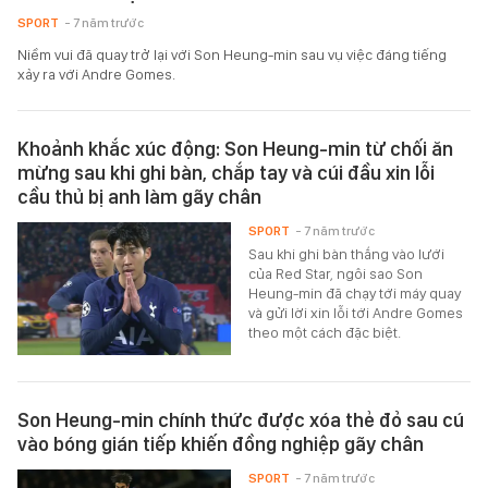
SPORT
- 7 năm trước
Niềm vui đã quay trở lại với Son Heung-min sau vụ việc đáng tiếng
xảy ra với Andre Gomes.
Khoảnh khắc xúc động: Son Heung-min từ chối ăn
mừng sau khi ghi bàn, chắp tay và cúi đầu xin lỗi
cầu thủ bị anh làm gãy chân
SPORT
- 7 năm trước
Sau khi ghi bàn thắng vào lưới
của Red Star, ngôi sao Son
Heung-min đã chạy tới máy quay
và gửi lời xin lỗi tới Andre Gomes
theo một cách đặc biệt.
Son Heung-min chính thức được xóa thẻ đỏ sau cú
vào bóng gián tiếp khiến đồng nghiệp gãy chân
SPORT
- 7 năm trước