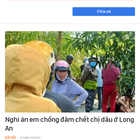
Chia sẻ
Nghi án em chồng đâm chết chị dâu ở Long
An
XÃ HỘI
- 2 năm trước