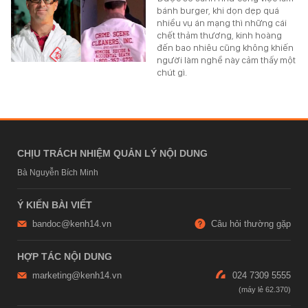
bánh burger, khi dọn dẹp quá
nhiều vụ án mạng thì những cái
chết thảm thương, kinh hoàng
đến bao nhiêu cũng không khiến
người làm nghề này cảm thấy một
chút gì.
CHỊU TRÁCH NHIỆM QUẢN LÝ NỘI DUNG
Bà Nguyễn Bích Minh
Ý KIẾN BÀI VIẾT
bandoc@kenh14.vn
Câu hỏi thường gặp
HỢP TÁC NỘI DUNG
marketing@kenh14.vn
024 7309 5555