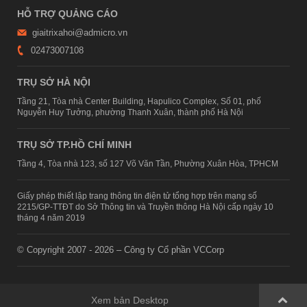
HỖ TRỢ QUẢNG CÁO
giaitrixahoi@admicro.vn
02473007108
TRỤ SỞ HÀ NỘI
Tầng 21, Tòa nhà Center Building, Hapulico Complex, Số 01, phố
Nguyễn Huy Tưởng, phường Thanh Xuân, thành phố Hà Nội
TRỤ SỞ TP.HỒ CHÍ MINH
Tầng 4, Tòa nhà 123, số 127 Võ Văn Tần, Phường Xuân Hòa, TPHCM
Giấy phép thiết lập trang thông tin điện tử tổng hợp trên mạng số
2215/GP-TTĐT do Sở Thông tin và Truyền thông Hà Nội cấp ngày 10
tháng 4 năm 2019
© Copyright 2007 - 2026 – Công ty Cổ phần VCCorp
Xem bản Desktop