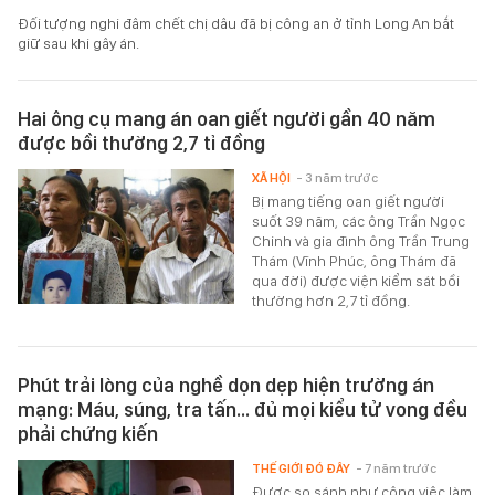
Đối tượng nghi đâm chết chị dâu đã bị công an ở tỉnh Long An bắt
giữ sau khi gây án.
Hai ông cụ mang án oan giết người gần 40 năm
được bồi thường 2,7 tỉ đồng
XÃ HỘI
- 3 năm trước
Bị mang tiếng oan giết người
suốt 39 năm, các ông Trần Ngọc
Chinh và gia đình ông Trần Trung
Thám (Vĩnh Phúc, ông Thám đã
qua đời) được viện kiểm sát bồi
thường hơn 2,7 tỉ đồng.
Phút trải lòng của nghề dọn dẹp hiện trường án
mạng: Máu, súng, tra tấn... đủ mọi kiểu tử vong đều
phải chứng kiến
THẾ GIỚI ĐÓ ĐÂY
- 7 năm trước
Được so sánh như công việc làm